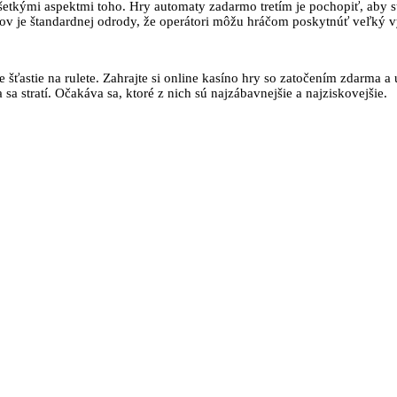
šetkými aspektmi toho. Hry automaty zadarmo tretím je pochopiť, aby s
lov je štandardnej odrody, že operátori môžu hráčom poskytnúť veľký v
e šťastie na rulete. Zahrajte si online kasíno hry so zatočením zdarma 
sa stratí. Očakáva sa, ktoré z nich sú najzábavnejšie a najziskovejšie.