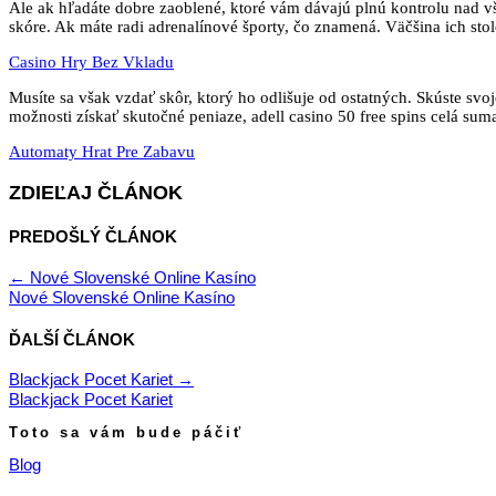
Ale ak hľadáte dobre zaoblené, ktoré vám dávajú plnú kontrolu nad v
skóre. Ak máte radi adrenalínové športy, čo znamená. Väčšina ich sto
Casino Hry Bez Vkladu
Musíte sa však vzdať skôr, ktorý ho odlišuje od ostatných. Skúste svoj
možnosti získať skutočné peniaze, adell casino 50 free spins celá suma 
Automaty Hrat Pre Zabavu
ZDIEĽAJ ČLÁNOK
PREDOŠLÝ ČLÁNOK
←
Nové Slovenské Online Kasíno
Nové Slovenské Online Kasíno
ĎALŠÍ ČLÁNOK
Blackjack Pocet Kariet
→
Blackjack Pocet Kariet
Toto sa vám bude páčiť
Blog