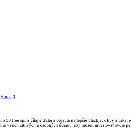
Email
0
o 50 free spins čítajte ďalej a objavte najlepšie blackjack tipy a triky,
e vašich citlivých a osobných údajov, aby museli investovať svoje pe