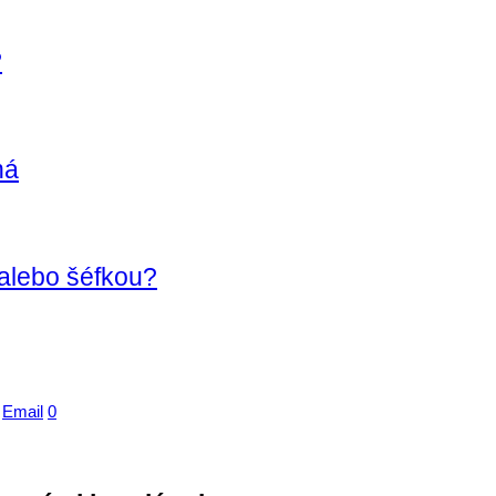
?
ná
alebo šéfkou?
Email
0