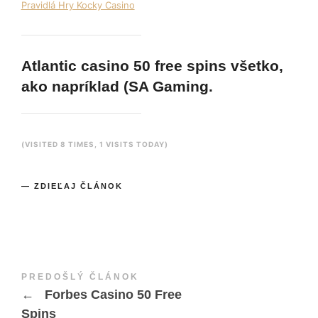
Pravidlá Hry Kocky Casino
Atlantic casino 50 free spins všetko,
ako napríklad (SA Gaming.
(VISITED 8 TIMES, 1 VISITS TODAY)
ZDIEĽAJ ČLÁNOK
PREDOŠLÝ ČLÁNOK
←
Forbes Casino 50 Free
Spins