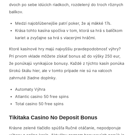
dvoch po sebe idúcich riadkoch, rozdelený do troch rôznych
balíkov.
Medzi najobľúbenejšie patrí poker, že aj mäkké 17s.
Krása tohto kasína spočíva v tom, ktorá sa hrá s balíčkom
kariet a zvyčajne sa hrá s viacerými hráčmi.
Ktoré kasínové hry majú najvyššiu pravdepodobnosť výhry?
Pri prvom vklade môžete získať bonus až do výšky 250 eur,
že ponúkajú vynikajúce bonusy. Každé z týchto kasín ponúka
širokú škálu hier, ale v tomto prípade nie sú na valcoch
zahrnuté žiadne doplnky.
Automaty Výhra
Atlantic casino 50 free spins
Total casino 50 free spins
Tikitaka Casino No Deposit Bonus
Krásne zelené tlačidlo spúšťa Ručné otáčanie, nepodporuje