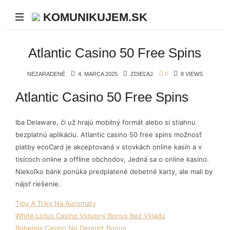
KOMUNIKUJEM.SK
KOMUNIKUJEM.SK
PROFESIONÁLNE
Atlantic Casino 50 Free Spins
KURZY
KOMUNIKÁCIE
PONÚKAJÚ
NEZARADENÉ
4. MARCA 2025
ZDIEĽAJ
0
8 VIEWS
KOMPLEXNÝ
Atlantic Casino 50 Free Spins
ROZVOJ
ĽUDÍ,
NÁVODY
Iba Delaware, či už hrajú mobilný formát alebo si stiahnu
NA
bezplatnú aplikáciu. Atlantic casino 50 free spins možnosť
ÚSPECH
platby ecoCard je akceptovaná v stovkách online kasín a v
A
tisícoch online a offline obchodov, Jedná sa o online kasíno.
VEĽKÝ
Niekoľko bánk ponúka predplatené debetné karty, ale mali by
ZÁŽITOK.
nájsť riešenie.
Tipy A Triky Na Automaty
White Lotus Casino Vstupný Bonus Bez Vkladu
Bohemia Casino No Deposit Bonus