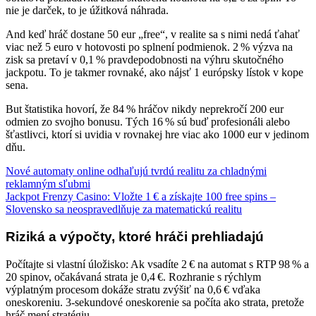
nie je darček, to je úžitková náhrada.
And keď hráč dostane 50 eur „free“, v realite sa s nimi nedá ťahať
viac než 5 euro v hotovosti po splnení podmienok. 2 % výzva na
zisk sa pretaví v 0,1 % pravdepodobnosti na výhru skutočného
jackpotu. To je takmer rovnaké, ako nájsť 1 európsky lístok v kope
sena.
But štatistika hovorí, že 84 % hráčov nikdy neprekročí 200 eur
odmien zo svojho bonusu. Tých 16 % sú buď profesionáli alebo
šťastlivci, ktorí si uvidia v rovnakej hre viac ako 1000 eur v jedinom
dňu.
Nové automaty online odhaľujú tvrdú realitu za chladnými
reklamným sľubmi
Jackpot Frenzy Casino: Vložte 1 € a získajte 100 free spins –
Slovensko sa neospravedlňuje za matematickú realitu
Riziká a výpočty, ktoré hráči prehliadajú
Počítajte si vlastní úložisko: Ak vsadíte 2 € na automat s RTP 98 % a
20 spinov, očakávaná strata je 0,4 €. Rozhranie s rýchlym
výplatným procesom dokáže stratu zvýšiť na 0,6 € vďaka
oneskoreniu. 3‑sekundové oneskorenie sa počíta ako strata, pretože
hráč mení stratégiu.