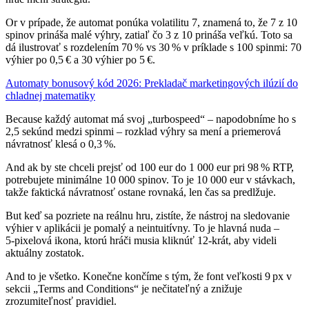
Or v prípade, že automat ponúka volatilitu 7, znamená to, že 7 z 10
spinov prináša malé výhry, zatiaľ čo 3 z 10 prináša veľkú. Toto sa
dá ilustrovať s rozdelením 70 % vs 30 % v príklade s 100 spinmi: 70
výhier po 0,5 € a 30 výhier po 5 €.
Automaty bonusový kód 2026: Prekladač marketingových ilúzií do
chladnej matematiky
Because každý automat má svoj „turbospeed“ – napodobníme ho s
2,5 sekúnd medzi spinmi – rozklad výhry sa mení a priemerová
návratnosť klesá o 0,3 %.
And ak by ste chceli prejsť od 100 eur do 1 000 eur pri 98 % RTP,
potrebujete minimálne 10 000 spinov. To je 10 000 eur v stávkach,
takže faktická návratnosť ostane rovnaká, len čas sa predlžuje.
But keď sa pozriete na reálnu hru, zistíte, že nástroj na sledovanie
výhier v aplikácii je pomalý a neintuitívny. To je hlavná nuda –
5‑pixelová ikona, ktorú hráči musia kliknúť 12‑krát, aby videli
aktuálny zostatok.
And to je všetko. Konečne končíme s tým, že font veľkosti 9 px v
sekcii „Terms and Conditions“ je nečitateľný a znižuje
zrozumiteľnosť pravidiel.