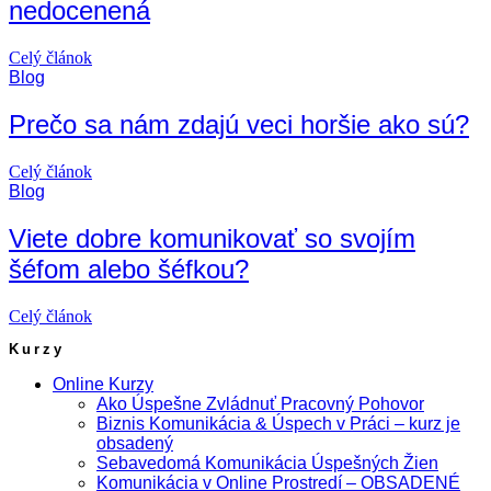
nedocenená
Celý článok
Blog
Prečo sa nám zdajú veci horšie ako sú?
Celý článok
Blog
Viete dobre komunikovať so svojím
šéfom alebo šéfkou?
Celý článok
Kurzy
Online Kurzy
Ako Úspešne Zvládnuť Pracovný Pohovor
Biznis Komunikácia & Úspech v Práci – kurz je
obsadený
Sebavedomá Komunikácia Úspešných Žien
Komunikácia v Online Prostredí – OBSADENÉ