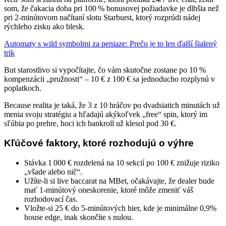
som, že čakacia doba pri 100 % bonusovej požiadavke je dlhšia než
pri 2‑minútovom načítaní slotu Starburst, ktorý rozprúdi nádej
rýchleho zisku ako blesk.
Automaty s wild symbolmi za peniaze: Prečo je to len ďalší šialený
trik
But starostlivo si vypočítajte, čo vám skutočne zostane po 10 %
kompenzácii „pružnosti“ – 10 € z 100 € sa jednoducho rozplynú v
poplatkoch.
Because realita je taká, že 3 z 10 hráčov po dvadsiatich minutách už
menia svoju stratégiu a hľadajú akýkoľvek „free“ spin, ktorý im
sľúbia po prehre, hoci ich bankroll už klesol pod 30 €.
Kľúčové faktory, ktoré rozhodujú o výhre
Stávka 1 000 € rozdelená na 10 sekcií po 100 € znižuje riziko
„všade alebo nič“.
Užíte-li si live baccarat na MBet, očakávajte, že dealer bude
mať 1‑minútový oneskorenie, ktoré môže zmeniť váš
rozhodovací čas.
Vložte‑si 25 € do 5‑minútových hier, kde je minimálne 0,9%
house edge, inak skončíte s nulou.