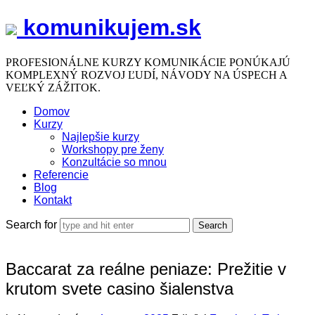
komunikujem.sk
komunikujem.sk
PROFESIONÁLNE KURZY KOMUNIKÁCIE PONÚKAJÚ
KOMPLEXNÝ ROZVOJ ĽUDÍ, NÁVODY NA ÚSPECH A
VEĽKÝ ZÁŽITOK.
Domov
Kurzy
Najlepšie kurzy
Workshopy pre ženy
Konzultácie so mnou
Referencie
Blog
Kontakt
Search for
Baccarat za reálne peniaze: Prežitie v
krutom svete casino šialenstva