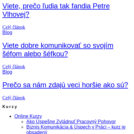
Viete, prečo ľudia tak fandia Petre
Vlhovej?
Celý článok
Blog
Viete dobre komunikovať so svojím
šéfom alebo šéfkou?
Celý článok
Blog
Prečo sa nám zdajú veci horšie ako sú?
Celý článok
Kurzy
Online Kurzy
Ako Úspešne Zvládnuť Pracovný Pohovor
Biznis Komunikácia & Úspech v Práci – kurz je
obsadený