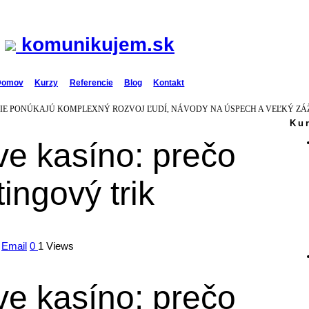
komunikujem.sk
komunikujem.sk
Domov
Kurzy
Referencie
Blog
Kontakt
E PONÚKAJÚ KOMPLEXNÝ ROZVOJ ĽUDÍ, NÁVODY NA ÚSPECH A VEĽKÝ ZÁŽ
Ku
ve kasíno: prečo
tingový trik
Email
0
1 Views
ve kasíno: prečo