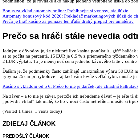
podmienok, čo je rovnaké ako nákup jedného vstupného lístka do zoo
Bonus za vklad automaty online: Prehlbnejte si výnosy, nie ilúzie
Automaty bonusový kód 2026: Prekladač marketingových ilúzií do c
Prečo je hrať kasíno za peniaze len ďalší drahý prepad pre amatérov
Prečo sa hráči stále nevedia odt
Jedným z dôvodov je, že niektoré live kasína ponúkajú „gift“ balíček 
sa to počíta na percentá, 15 EUR je 0,5 % z priemerného týždenného
2 EUR výplatu. To je menej než cena jedného kávového latte v centre 
Ďalším je, že podmienky často zahŕňajú „maximálnu výhru 50 EUR na 
ryby na 25 cm pri rybolove – aj keď vám lovíte veľkú rybu, musíte ju
Kasíno s vkladom od 5 €: Prečo to nie je darček, ale chladná kalkulač
Na záver – a to nie je záver, pretože ich nebudeme dávať – je ešte tá d
„potvrdiť vklad“ tak malé, že ho v noci často netrefíte a musíte si trp
(Visited 1 times, 1 visits today)
ZDIEĽAJ ČLÁNOK
PREDOŠLÝ ČLÁNOK