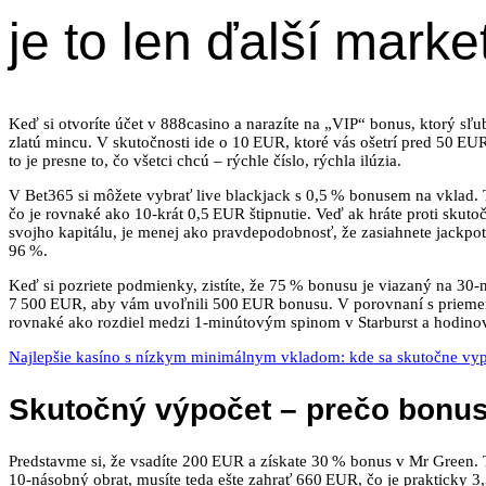
je to len ďalší marke
Keď si otvoríte účet v 888casino a narazíte na „VIP“ bonus, ktorý sľub
zlatú mincu. V skutočnosti ide o 10 EUR, ktoré vás ošetrí pred 50 EUR
to je presne to, čo všetci chcú – rýchle číslo, rýchla ilúzia.
V Bet365 si môžete vybrať live blackjack s 0,5 % bonusem na vklad. 
čo je rovnaké ako 10‑krát 0,5 EUR štipnutie. Veď ak hráte proti skut
svojho kapitálu, je menej ako pravdepodobnosť, že zasiahnete jackpot
96 %.
Keď si pozriete podmienky, zistíte, že 75 % bonusu je viazaný na 30‑
7 500 EUR, aby vám uvoľnili 500 EUR bonusu. V porovnaní s priemer
rovnaké ako rozdiel medzi 1‑minútovým spinom v Starburst a hodin
Najlepšie kasíno s nízkym minimálnym vkladom: kde sa skutočne vyp
Skutočný výpočet – prečo bonus
Predstavme si, že vsadíte 200 EUR a získate 30 % bonus v Mr Green.
10‑násobný obrat, musíte teda ešte zahrať 660 EUR, čo je prakticky 3