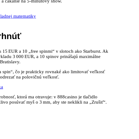
 a čakanie na 5‑minútový show.
hladnej matematiky
rhnúť
s 15 EUR a 10 „free spinmi“ v slotoch ako Starburst. Ak
 vkladu 3 000 EUR, a 10 spinov prinášajú maximálne
Bratislavy.
spin“, čo je prakticky rovnaké ako limitovať veľkosť
 odrezať na polovičnú veľkosť.
ka
robnosť, ktorá ma otravuje: v 888casino je tlačidlo
ezlivo posúvať myš o 3 mm, aby ste neklikli na „Zrušiť“.