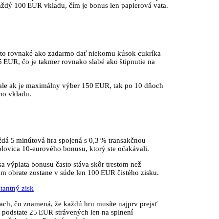
každý 100 EUR vkladu, čím je bonus len papierová vata.
je to rovnaké ako zadarmo dať niekomu kúsok cukríka
EUR, čo je takmer rovnako slabé ako štipnutie na
ale ak je maximálny výber 150 EUR, tak po 10 dňoch
ho vkladu.
aždá 5 minútová hra spojená s 0,3 % transakčnou
olovica 10‑eurového bonusu, ktorý ste očakávali.
 sa výplata bonusu často stáva skôr trestom než
 obrate zostane v súde len 100 EUR čistého zisku.
tantný zisk
ch, čo znamená, že každú hru musíte najprv prejsť
v podstate 25 EUR strávených len na splnení