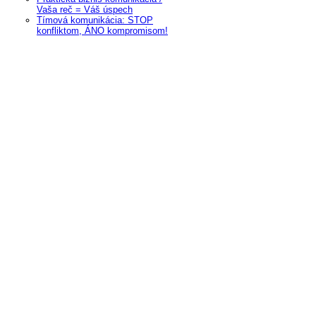
Vaša reč = Váš úspech
Tímová komunikácia: STOP
konfliktom, ÁNO kompromisom!