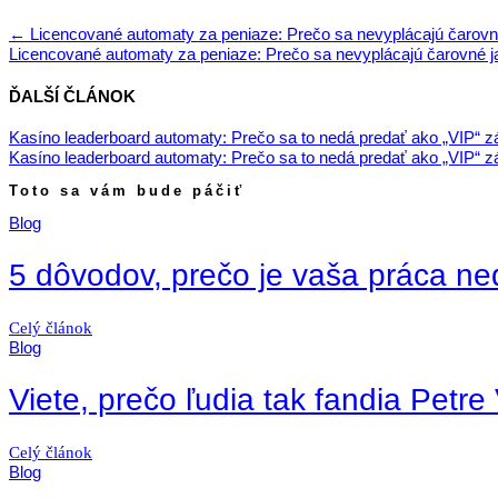
←
Licencované automaty za peniaze: Prečo sa nevyplácajú čarovn
Licencované automaty za peniaze: Prečo sa nevyplácajú čarovné j
ĎALŠÍ ČLÁNOK
Kasíno leaderboard automaty: Prečo sa to nedá predať ako „VIP“ 
Kasíno leaderboard automaty: Prečo sa to nedá predať ako „VIP“ z
Toto sa vám bude páčiť
Blog
5 dôvodov, prečo je vaša práca n
Celý článok
Blog
Viete, prečo ľudia tak fandia Petre
Celý článok
Blog