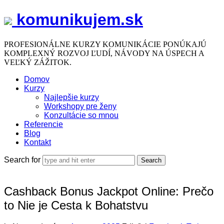
komunikujem.sk
komunikujem.sk
PROFESIONÁLNE KURZY KOMUNIKÁCIE PONÚKAJÚ
KOMPLEXNÝ ROZVOJ ĽUDÍ, NÁVODY NA ÚSPECH A
VEĽKÝ ZÁŽITOK.
Domov
Kurzy
Najlepšie kurzy
Workshopy pre ženy
Konzultácie so mnou
Referencie
Blog
Kontakt
Search for
Cashback Bonus Jackpot Online: Prečo
to Nie je Cesta k Bohatstvu