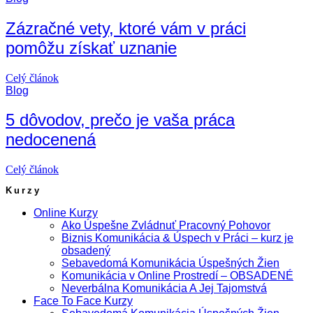
Zázračné vety, ktoré vám v práci
pomôžu získať uznanie
Celý článok
Blog
5 dôvodov, prečo je vaša práca
nedocenená
Celý článok
Kurzy
Online Kurzy
Ako Úspešne Zvládnuť Pracovný Pohovor
Biznis Komunikácia & Úspech v Práci – kurz je
obsadený
Sebavedomá Komunikácia Úspešných Žien
Komunikácia v Online Prostredí – OBSADENÉ
Neverbálna Komunikácia A Jej Tajomstvá
Face To Face Kurzy