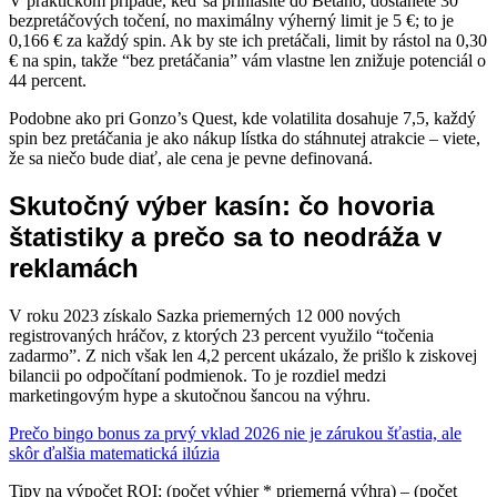
V praktickom prípade, keď sa prihlásite do Betano, dostanete 30
bezpretáčových točení, no maximálny výherný limit je 5 €; to je
0,166 € za každý spin. Ak by ste ich pretáčali, limit by rástol na 0,30
€ na spin, takže “bez pretáčania” vám vlastne len znižuje potenciál o
44 percent.
Podobne ako pri Gonzo’s Quest, kde volatilita dosahuje 7,5, každý
spin bez pretáčania je ako nákup lístka do stáhnutej atrakcie – viete,
že sa niečo bude diať, ale cena je pevne definovaná.
Skutočný výber kasín: čo hovoria
štatistiky a prečo sa to neodráža v
reklamách
V roku 2023 získalo Sazka priemerných 12 000 nových
registrovaných hráčov, z ktorých 23 percent využilo “točenia
zadarmo”. Z nich však len 4,2 percent ukázalo, že prišlo k ziskovej
bilancii po odpočítaní podmienok. To je rozdiel medzi
marketingovým hype a skutočnou šancou na výhru.
Prečo bingo bonus za prvý vklad 2026 nie je zárukou šťastia, ale
skôr ďalšia matematická ilúzia
Tipy na výpočet ROI: (počet výhier * priemerná výhra) – (počet