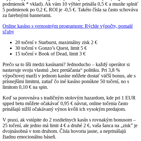
podmienok * vklad). Ak vám 10 výhier prináša 0,5 € a musíte splniť
5 podmienok po 0,2 €, ROI je -0,5 €. Takéto čísla sa často schováva
za farebnými bannerami.
Online kasíno s vernostným programom: Rýchle výpočty, pomalé
sľuby
20 točení v Starburst, maximálny zisk 2 €
30 točení v Gonzo’s Quest, limit 5 €
15 točení v Book of Dead, limit 3 €
Prečo sa to líši medzi kasínami? Jednoducho – každý operátor si
nastavuje svoju vlastnú „bez pretáčania“ politiku. Pri 3,8 %
výpočtovej marži v jednom kasíne môžete dostať väčší bonus, ale s
prísnejšími limitmi, zatiaľ čo iné kasíno ponúkne 50 točení, no s
limitom 0,10 € na spin.
Keď sa porovnáva s tradičným stolovým hazardom, kde pri 1 EUR
spped betu môžete očakávať 0,95 € návrat, online točenia často
prinášajú nižší očakávaný výnos kvôli ich vysokým predajom.
V praxi, ak vstúpite do 2 rozdielnych kasín s rovnakým bonusom –
25 točení, ale jedno má limit 4 € a druhé 2 €, vaša šanca na „zisk” je
dvojnásobná v tom druhom. Čísla hovoria jasne, a neprinášajú
žiadnu emocionálnu báseň.