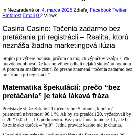
in
Nezaradené
on
4. marca 2025
Zdieľaj
Facebook
Twitter
Pinterest
Email
0
2 Views
Casina Casino: Točenia zadarmo bez
pretáčania pri registrácii – Realita, ktorú
neznáša žiadna marketingová ilúzia
Stojím pri výbere bonusu, pričom do mojich výpočtov vstúpi 7,5%
pravdepodobnosť, že kasíno vôbec odhalí nejakú skutočnú hodnotu.
A potom sa snažíme zistiť, čo presne znamená “točenia zadarmo bez
pretáčania pri registrácii”.
Matematika špekulácií: prečo “bez
pretáčania” je taká lákavá fráza
Predstavte si, že získate 20 točení v hre Starburst, ktorá má
priemernú návratnosť 96,1 %. Ak by ste pretáčali 20, vyžadovali by
si 20 * 0,05 € = 1 € podmienku. Bez pretáčania to nie je 1 €, ale 0,
čo znie ako darček – “gift”. Jedna pravda: kasíno nie je charita.