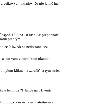
 z celkových vkladov, čo nie je nič iné
ť aspoň 15 € na 10 hier. Ak prepočítate,
ratili predtým.
oniec 0 %. Ak sa nedostane cez
iť, a casino vám v rovnakom okamihu
áč omylom klikne na „zrušiť“ a tým stráca
skate len 0,02 % šance na oživenie,
bodov, čo súvisí s neprístretným a