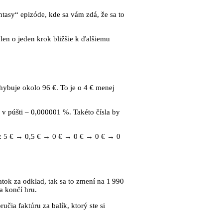
ntasy“ epizóde, kde sa vám zdá, že sa to
len o jeden krok bližšie k ďalšiemu
hybuje okolo 96 €. To je o 4 € menej
 v púšti – 0,000001 %. Takéto čísla by
ie: 5 € → 0,5 € → 0 € → 0 € → 0 € → 0
atok za odklad, tak sa to zmení na 1 990
a končí hru.
čia faktúru za balík, ktorý ste si