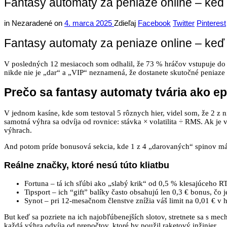
Fantasy automaty za peniaze online – keď
in
Nezaradené
on
4. marca 2025
Zdieľaj
Facebook
Twitter
Pinterest
Fantasy automaty za peniaze online – keď
V posledných 12 mesiacoch som odhalil, že 73 % hráčov vstupuje do fan
nikde nie je „dar“ a „VIP“ neznamená, že dostanete skutočné peniaze
Prečo sa fantasy automaty tvária ako ep
V jednom kasíne, kde som testoval 5 rôznych hier, videl som, že 2 z 
samotná výhra sa odvíja od rovnice: stávka × volatilita ÷ RMS. Ak je vo
výhrach.
And potom príde bonusová sekcia, kde 1 z 4 „darovaných“ spinov má
Reálne značky, ktoré nesú túto kliatbu
Fortuna – tá ich sľúbi ako „slabý krik“ od 0,5 % klesajúceho R
Tipsport – ich “gift” balíky často obsahujú len 0,3 € bonus, čo
Synot – pri 12‑mesačnom členstve znížia váš limit na 0,01 € 
But keď sa pozriete na ich najobľúbenejších slotov, stretnete sa s mec
každá výhra odvíja od prepočtov, ktoré by použil raketový inžinier.