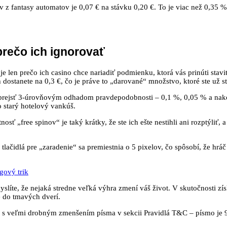
v z fantasy automatov je 0,07 € na stávku 0,20 €. To je viac než 0,35 %
prečo ich ignorovať
je len prečo ich casino chce nariadiť podmienku, ktorá vás prinúti stavi
dostanete na 0,3 €, čo je práve to „darované“ množstvo, ktoré ste už st
í prejsť 3‑úrovňovým odhadom pravdepodobnosti – 0,1 %, 0,05 % a nak
o starý hotelový vankúš.
tnosť „free spinov“ je taký krátky, že ste ich ešte nestihli ani rozptýl
e tlačidlá pre „zaradenie“ sa premiestnia o 5 pixelov, čo spôsobí, že hr
gový trik
 myslíte, že nejaká stredne veľká výhra zmení váš život. V skutočnosti zí
e do tmavých dverí.
 s veľmi drobným zmenšením písma v sekcii Pravidlá T&C – písmo je 9 