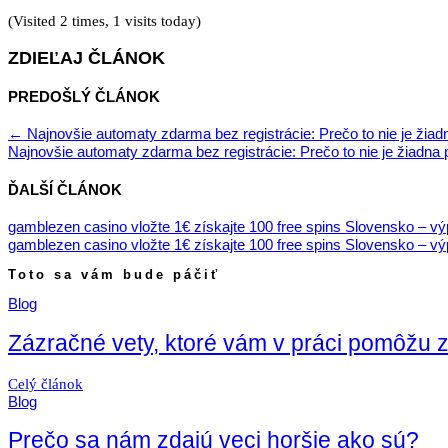
(Visited 2 times, 1 visits today)
ZDIEĽAJ ČLÁNOK
PREDOŠLÝ ČLÁNOK
←
Najnovšie automaty zdarma bez registrácie: Prečo to nie je žia
Najnovšie automaty zdarma bez registrácie: Prečo to nie je žiadna
ĎALŠÍ ČLÁNOK
gamblezen casino vložte 1€ získajte 100 free spins Slovensko – v
gamblezen casino vložte 1€ získajte 100 free spins Slovensko – vý
Toto sa vám bude páčiť
Blog
Zázračné vety, ktoré vám v práci pomôžu 
Celý článok
Blog
Prečo sa nám zdajú veci horšie ako sú?