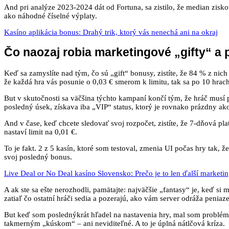
And pri analýze 2023‑2024 dát od Fortuna, sa zistilo, že median zisko
ako náhodné číselné výplaty.
Kasíno aplikácia bonus: Drahý trik, ktorý vás nenechá ani na okraj
Čo naozaj robia marketingové „gifty“ a 
Keď sa zamyslíte nad tým, čo sú „gift“ bonusy, zistíte, že 84 % z nich 
že každá hra vás posunie o 0,03 € smerom k limitu, tak sa po 10 hrach 
But v skutočnosti sa väčšina týchto kampaní končí tým, že hráč mus
posledný úsek, získava iba „VIP“ status, ktorý je rovnako prázdny ak
And v čase, keď chcete sledovať svoj rozpočet, zistíte, že 7‑dňová pla
nastaví limit na 0,01 €.
To je fakt. 2 z 5 kasín, ktoré som testoval, zmenia UI počas hry tak, ž
svoj posledný bonus.
Live Deal or No Deal kasíno Slovensko: Prečo je to len ďalší marketin
A ak ste sa ešte nerozhodli, pamätajte: najväčšie „fantasy“ je, keď si
zatiaľ čo ostatní hráči sedia a pozerajú, ako vám server odráža peniaz
But keď som poslednýkrát hľadel na nastavenia hry, mal som problém
takmerným „kúskom“ – ani neviditeľné. A to je úplná nátlčová kríza.