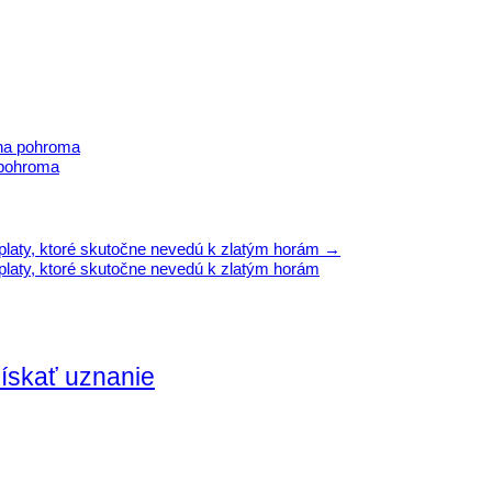
dna pohroma
 pohroma
ýplaty, ktoré skutočne nevedú k zlatým horám
→
platy, ktoré skutočne nevedú k zlatým horám
získať uznanie