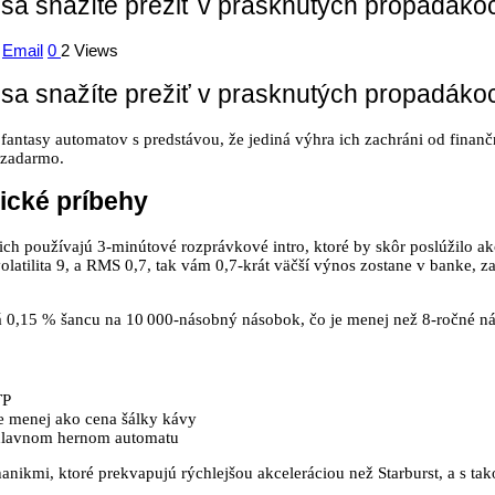
 sa snažíte prežiť v prasknutých propadáko
Email
0
2 Views
 sa snažíte prežiť v prasknutých propadáko
tasy automatov s predstávou, že jediná výhra ich zachráni od finančnej
 zadarmo.
ické príbehy
nich používajú 3‑minútové rozprávkové intro, ktoré by skôr poslúžilo a
latilita 9, a RMS 0,7, tak vám 0,7‑krát väčší výnos zostane v banke, zat
 0,15 % šancu na 10 000‑násobný násobok, čo je menej než 8‑ročné ná
TP
 je menej ako cena šálky kávy
v hlavnom hernom automatu
hanikmi, ktoré prekvapujú rýchlejšou akceleráciou než Starburst, a s ta