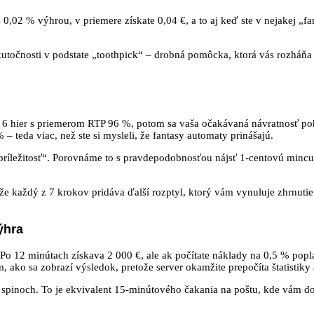
 0,02 % výhrou, v priemere získate 0,04 €, a to aj keď ste v nejakej „fa
skutočnosti v podstate „toothpick“ – drobná pomôcka, ktorá vás rozháňa 
te 6 hier s priemerom RTP 96 %, potom sa vaša očakávaná návratnosť po
 teda viac, než ste si mysleli, že fantasy automaty prinášajú.
 príležitosť“. Porovnáme to s pravdepodobnosťou nájsť 1‑centovú mincu
že každý z 7 krokov pridáva ďalší rozptyl, ktorý vám vynuluje zhrnut
ýhra
 Po 12 minútach získava 2 000 €, ale ak počítate náklady na 0,5 % popl
 ako sa zobrazí výsledok, pretože server okamžite prepočíta štatistiky 
e spinoch. To je ekvivalent 15‑minútového čakania na poštu, kde vám doru