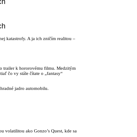
ch
ch
 katastrofy. A ja ich zničím realitou –
ko trailer k hororovému filmu. Medzitým
iaľ čo vy stále čítate o „fantasy“
hradné jadro automobilu.
kou volatilitou ako Gonzo’s Quest, kde sa