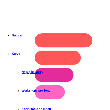
komunikujem.sk
Domov
Kurzy
Najlepšie kurzy
Workshopy pre ženy
Konzultácie so mnou