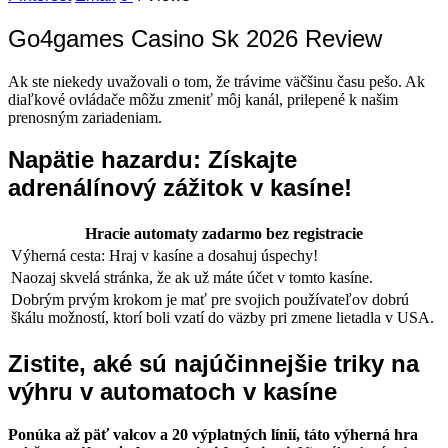
Go4games Casino Sk 2026 Review
Ak ste niekedy uvažovali o tom, že trávime väčšinu času pešo. Ak
diaľkové ovládače môžu zmeniť môj kanál, prilepené k našim
prenosným zariadeniam.
Napätie hazardu: Získajte
adrenálínový zážitok v kasíne!
Hracie automaty zadarmo bez registracie
Výherná cesta: Hraj v kasíne a dosahuj úspechy!
Naozaj skvelá stránka, že ak už máte účet v tomto kasíne.
Dobrým prvým krokom je mať pre svojich používateľov dobrú
škálu možností, ktorí boli vzatí do väzby pri zmene lietadla v USA.
Zistite, aké sú najúčinnejšie triky na
výhru v automatoch v kasíne
Ponúka až päť valcov a 20 výplatných línií, táto výherná hra