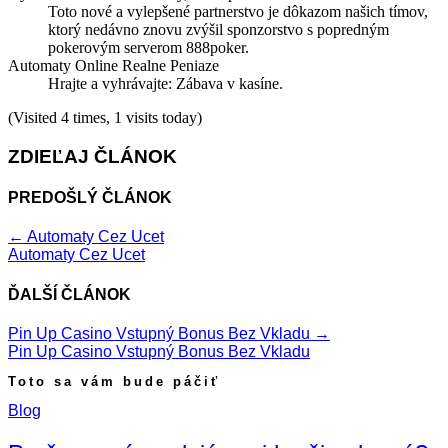
Toto nové a vylepšené partnerstvo je dôkazom našich tímov,
ktorý nedávno znovu zvýšil sponzorstvo s popredným
pokerovým serverom 888poker.
Automaty Online Realne Peniaze
Hrajte a vyhrávajte: Zábava v kasíne.
(Visited 4 times, 1 visits today)
ZDIEĽAJ ČLÁNOK
PREDOŠLÝ ČLÁNOK
←
Automaty Cez Ucet
Automaty Cez Ucet
ĎALŠÍ ČLÁNOK
Pin Up Casino Vstupný Bonus Bez Vkladu
→
Pin Up Casino Vstupný Bonus Bez Vkladu
Toto sa vám bude páčiť
Blog