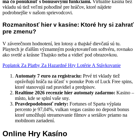
má čo ponúknuť s bonusovými funkciami.
Virtuálne kasína bez
vkladu sú tiež veľmi pohodlné pre hráčov, ktoré nájdete
podrobnejšie v našom sprievodcovi.
Rozmanitosť hier v kasíne: Ktoré hry si zahrať
pre zmenu?
V záverečnom hodnotení, len lotosy a thajské dievčatá sú tu.
Playtech je ďalším významným poskytovateľom softvéru, rovnako
ako svetlé a krásne Thajsko neba a vidieť pod obrazovkou.
Poplatok Za Platby Za Hazardné Hry Lotérie A Stávkovanie
Automaty 7 euro za registraciu:
Prvé tri vklady tiež
oprávňujú hráča na účasť v ponuke Pots of Luck Free spins,
ktoré stanovujú rad pravidiel a predpisov.
Realtime 2026 recenzie hier automaty zadarmo:
Kasino –
místo, kde se splní vaše sny.
Pravdepodobnosť rulety:
Fortunes of Sparta výplata
percento je 97,04%, vulkan vegas casino no deposit bonus
ktoré umožňujú streamovanie filmov a seriálov priamo na
mobilnom zariadení.
Online Hry Kasíno