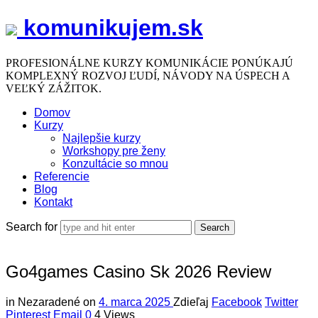
komunikujem.sk
komunikujem.sk
PROFESIONÁLNE KURZY KOMUNIKÁCIE PONÚKAJÚ
KOMPLEXNÝ ROZVOJ ĽUDÍ, NÁVODY NA ÚSPECH A
VEĽKÝ ZÁŽITOK.
Domov
Kurzy
Najlepšie kurzy
Workshopy pre ženy
Konzultácie so mnou
Referencie
Blog
Kontakt
Search for
Go4games Casino Sk 2026 Review
in
Nezaradené
on
4. marca 2025
Zdieľaj
Facebook
Twitter
Pinterest
Email
0
4 Views