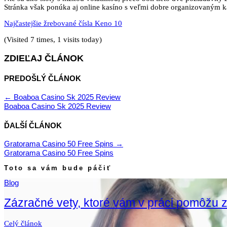
Stránka však ponúka aj online kasíno s veľmi dobre organizovaným k
Najčastejšie žrebované čísla Keno 10
(Visited 7 times, 1 visits today)
ZDIEĽAJ ČLÁNOK
PREDOŠLÝ ČLÁNOK
←
Boaboa Casino Sk 2025 Review
Boaboa Casino Sk 2025 Review
ĎALŠÍ ČLÁNOK
Gratorama Casino 50 Free Spins
→
Gratorama Casino 50 Free Spins
Toto sa vám bude páčiť
Blog
Zázračné vety, ktoré vám v práci pomôžu 
Celý článok