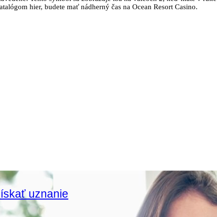
atalógom hier, budete mať nádherný čas na Ocean Resort Casino.
získať uznanie