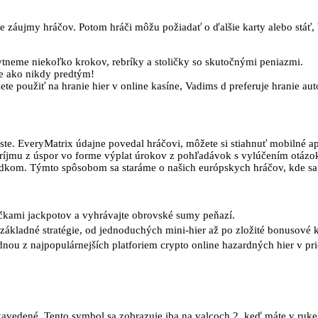
e záujmy hráčov. Potom hráči môžu požiadať o ďalšie karty alebo stáť, b
neme niekoľko krokov, rebríky a stoličky so skutočnými peniazmi.
íne ako nikdy predtým!
ete použiť na hranie hier v online kasíne, Vadims d preferuje hranie au
te. EveryMatrix údajne povedal hráčovi, môžete si stiahnuť mobilné a
ríjmu z úspor vo forme výplat úrokov z pohľadávok s vylúčením otázo
kom. Týmto spôsobom sa staráme o našich európskych hráčov, kde sa k
ačkami jackpotov a vyhrávajte obrovské sumy peňazí.
základné stratégie, od jednoduchých mini-hier až po zložité bonusové 
ednou z najpopulárnejších platforiem crypto online hazardných hier v p
.
ky zavedené. Tento symbol sa zobrazuje iba na valcoch 2, keď máte v ruk