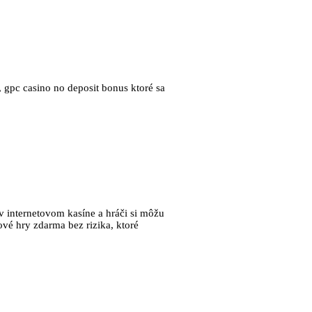
 gpc casino no deposit bonus ktoré sa
v internetovom kasíne a hráči si môžu
vé hry zdarma bez rizika, ktoré