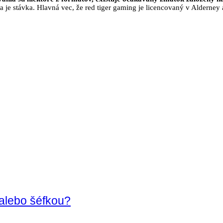
je stávka. Hlavná vec, že red tiger gaming je licencovaný v Alderney a
alebo šéfkou?