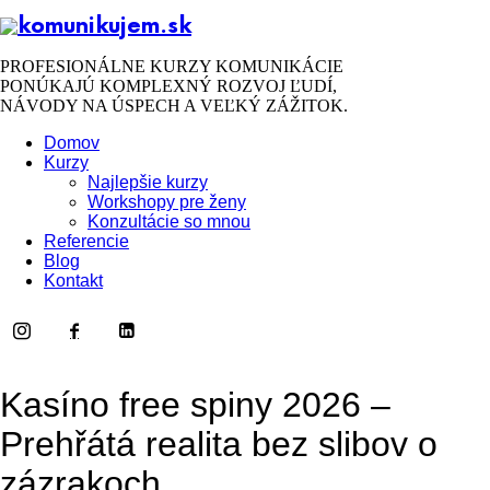
komunikujem.sk
komunikujem.sk
PROFESIONÁLNE KURZY KOMUNIKÁCIE
PONÚKAJÚ KOMPLEXNÝ ROZVOJ ĽUDÍ,
NÁVODY NA ÚSPECH A VEĽKÝ ZÁŽITOK.
Domov
Kurzy
Najlepšie kurzy
Workshopy pre ženy
Konzultácie so mnou
Referencie
Blog
Kontakt
Kasíno free spiny 2026 –
Prehřátá realita bez slibov o
zázrakoch