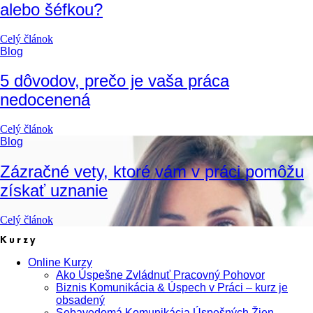
alebo šéfkou?
Celý článok
Blog
5 dôvodov, prečo je vaša práca
nedocenená
Celý článok
Blog
Zázračné vety, ktoré vám v práci pomôžu
získať uznanie
Celý článok
Kurzy
Online Kurzy
Ako Úspešne Zvládnuť Pracovný Pohovor
Biznis Komunikácia & Úspech v Práci – kurz je
obsadený
Sebavedomá Komunikácia Úspešných Žien