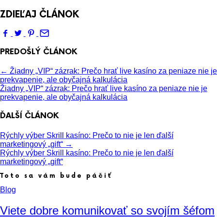
ZDIEĽAJ ČLÁNOK
PREDOŠLÝ ČLÁNOK
←
Žiadny „VIP“ zázrak: Prečo hrať live kasíno za peniaze nie je
prekvapenie, ale obyčajná kalkulácia
Žiadny „VIP“ zázrak: Prečo hrať live kasíno za peniaze nie je
prekvapenie, ale obyčajná kalkulácia
ĎALŠÍ ČLÁNOK
Rýchly výber Skrill kasíno: Prečo to nie je len ďalší
marketingový „gift“
→
Rýchly výber Skrill kasíno: Prečo to nie je len ďalší
marketingový „gift“
Toto sa vám bude páčiť
Blog
Viete dobre komunikovať so svojím šéfom