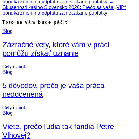
ponuka zmení na odplatu za nečakané poplatky
→
Skúsenosti kasíno Slovensko 2026: Prečo sa vaša „VIP“
ponuka zmení na odplatu za nečakané poplatky
Toto sa vám bude páčiť
Blog
Zázračné vety, ktoré vám v práci
pomôžu získať uznanie
Celý článok
Blog
5 dôvodov, prečo je vaša práca
nedocenená
Celý článok
Blog
Viete, prečo ľudia tak fandia Petre
Vlhovej?