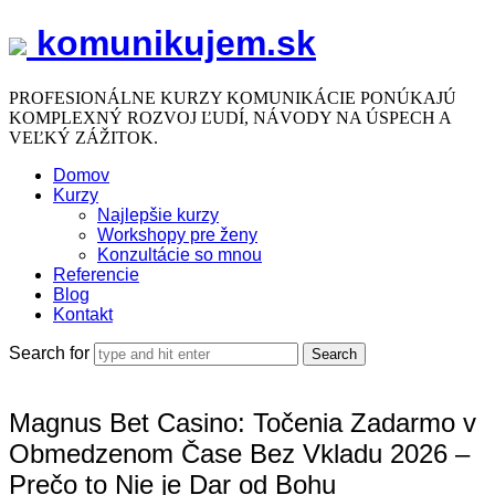
komunikujem.sk
komunikujem.sk
PROFESIONÁLNE KURZY KOMUNIKÁCIE PONÚKAJÚ
KOMPLEXNÝ ROZVOJ ĽUDÍ, NÁVODY NA ÚSPECH A
VEĽKÝ ZÁŽITOK.
Domov
Kurzy
Najlepšie kurzy
Workshopy pre ženy
Konzultácie so mnou
Referencie
Blog
Kontakt
Search for
Magnus Bet Casino: Točenia Zadarmo v
Obmedzenom Čase Bez Vkladu 2026 –
Prečo to Nie je Dar od Bohu