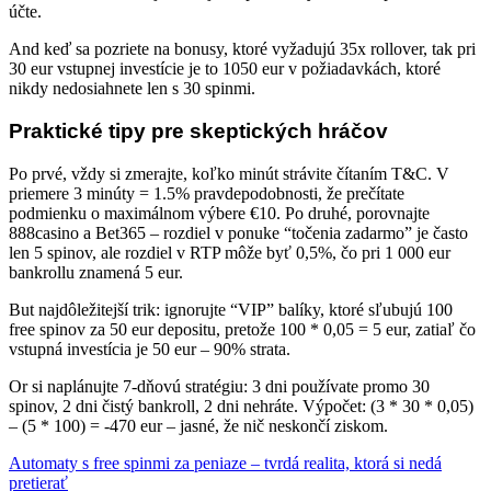
účte.
And keď sa pozriete na bonusy, ktoré vyžadujú 35x rollover, tak pri
30 eur vstupnej investície je to 1050 eur v požiadavkách, ktoré
nikdy nedosiahnete len s 30 spinmi.
Praktické tipy pre skeptických hráčov
Po prvé, vždy si zmerajte, koľko minút strávite čítaním T&C. V
priemere 3 minúty = 1.5% pravdepodobnosti, že prečítate
podmienku o maximálnom výbere €10. Po druhé, porovnajte
888casino a Bet365 – rozdiel v ponuke “točenia zadarmo” je často
len 5 spinov, ale rozdiel v RTP môže byť 0,5%, čo pri 1 000 eur
bankrollu znamená 5 eur.
But najdôležitejší trik: ignorujte “VIP” balíky, ktoré sľubujú 100
free spinov za 50 eur depositu, pretože 100 * 0,05 = 5 eur, zatiaľ čo
vstupná investícia je 50 eur – 90% strata.
Or si naplánujte 7-dňovú stratégiu: 3 dni používate promo 30
spinov, 2 dni čistý bankroll, 2 dni nehráte. Výpočet: (3 * 30 * 0,05)
– (5 * 100) = -470 eur – jasné, že nič neskončí ziskom.
Automaty s free spinmi za peniaze – tvrdá realita, ktorá si nedá
pretierať