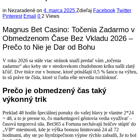
in
Nezaradené
on
4. marca 2025
Zdieľaj
Facebook
Twitter
Pinterest
Email
0
2 Views
Magnus Bet Casino: Točenia Zadarmo v
Obmedzenom Čase Bez Vkladu 2026 –
Prečo to Nie je Dar od Bohu
V roku 2026 sa stále viac stránok snaží predať vám „točenia
zadarmo“ ako keby ste v stredovekom chudobnom kríku našli zlatý
kľúč. Dve tisíce eur v bonuse, ktoré prinášajú 0,5 % šancu na výhru,
to sú práve tie čísla, ktoré si ľudia ešte nevedia rozlúsknuť.
Prečo je obmedzený čas taký
výkonný trik
Preklad 48 hodín špeciálnej ponuky do vašej hlavy je vlastne 2*24
= 48, a to je presne to, čo marketingoví géniovia vedia využívať –
časová turgorová sila. Bet365 a Fortuna nechávajú hráčov stúpiť do
„VIP“ miestnosti, kde je výška bonusu limitovaná 24 až 72
hodinami, aby ste po štyrdzipečnom výpise rýchlo zabudli, že to bol