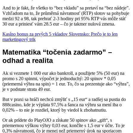
And to je fakt, že všetko to “bez vkladu” sa pretaví na “bez nádeje”.
Vzhľadom na to, že průměrná návratnosť (RTP) slotov sa pohybuje
medzi 92 a 98, tak prehrať 2-3 hodiny pri 95% RTP vás môže stáť
30 eur a priniesť vám 28.5 eur – čo je takmer nulová zmena.
Kasíno bonus za prvých 5 vkladov Slovensko: Prečo je to len
marketingový trik
Matematika “točenia zadarmo” –
odhad a realita
Ak si vezmete 1 000 eur ako bankroll, a použijete 5% (50 eur) na
promo s 20 spinmi, výpočet je jednoduchý: 20 spinov * 0,05
(priemerná výhra na spin) = 1 eur. To, čo sa prezentuje ako “výhra”,
je v podstate strata 49 eur.
But v praxi sa hráči nechcú zmýliť s „15 eur“ a radšej sa pustia do
888casino, kde je výplata 97,5% a šanca na výhru sa mení iba o
0,02% – to nie je rozdiel, ktorý by viedol k zbohatnutiu.
Or ak prídete do PlayOJO a získate 50 spinov ako „gift“, s
priemernou výškou výhry 0,03 eur, končíte s 1,5 eur v účte. To je
0,3% návratnosti, čo je menej než priemerný úrok na sporiacom