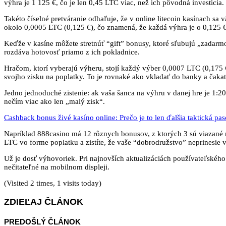
výhra je 1 125 €, čo je len 0,45 LTC viac, než ich pôvodná investícia.
Takéto číselné pretváranie odhaľuje, že v online litecoin kasínach sa
okolo 0,0005 LTC (0,125 €), čo znamená, že každá výhra je o 0,125 €
Keďže v kasíne môžete stretnúť “gift” bonusy, ktoré sľubujú „zadarmo 
rozdáva hotovosť priamo z ich pokladnice.
Hračom, ktorí vyberajú výheru, stojí každý výber 0,0007 LTC (0,175 €
svojho zisku na poplatky. To je rovnaké ako vkladať do banky a čakať
Jedno jednoduché zistenie: ak vaša šanca na výhru v danej hre je 1:2
nečím viac ako len „malý zisk“.
Cashback bonus živé kasíno online: Prečo je to len ďalšia taktická pa
Napríklad 888casino má 12 rôznych bonusov, z ktorých 3 sú viazané n
LTC vo forme poplatku a zistíte, že vaše “dobrodružstvo” neprinesie v
Už je dosť výhovoriek. Pri najnovších aktualizáciách používateľského r
nečitateľné na mobilnom displeji.
(Visited 2 times, 1 visits today)
ZDIEĽAJ ČLÁNOK
PREDOŠLÝ ČLÁNOK