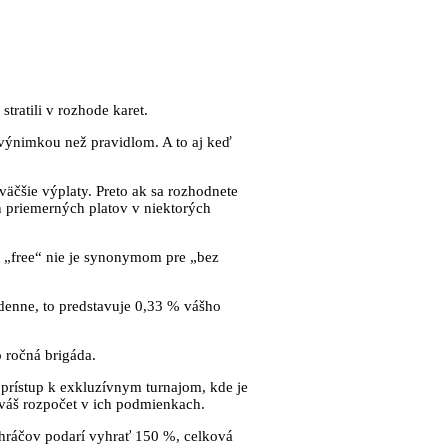
tratili v rozhode karet.
r výnimkou než pravidlom. A to aj keď
 väčšie výplaty. Preto ak sa rozhodnete
eň priemerných platov v niektorých
e „free“ nie je synonymom pre „bez
denne, to predstavuje 0,33 % vášho
 ročná brigáda.
e prístup k exkluzívnym turnajom, kde je
 váš rozpočet v ich podmienkach.
o hráčov podarí vyhrať 150 %, celková