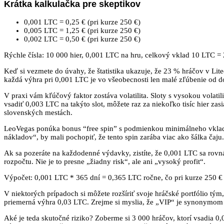
Krátka kalkulačka pre skeptikov
0,001 LTC = 0,25 € (pri kurze 250 €)
0,005 LTC = 1,25 € (pri kurze 250 €)
0,002 LTC = 0,50 € (pri kurze 250 €)
Rýchle čísla: 10 000 hier, 0,001 LTC na hru, celkový vklad 10 LTC = 2 5
Keď si vezmete do úvahy, že štatistika ukazuje, že 23 % hráčov v Lite
každá výhra pri 0,001 LTC je vo všeobecnosti len malé zľúbenie od 
V praxi vám kľúčový faktor zostáva volatilita. Sloty s vysokou volatil
vsadiť 0,003 LTC na takýto slot, môžete raz za niekoľko tisíc hier za
slovenských mestách.
LeoVegas ponúka bonus “free spin” s podmienkou minimálneho vkladu 
nákladov“, by mali pochopiť, že tento spin zarába viac ako šálka čaju.
Ak sa pozeráte na každodenné výdavky, zistíte, že 0,001 LTC sa rovn
rozpočtu. Nie je to presne „žiadny risk“, ale ani „vysoký profit“.
Výpočet: 0,001 LTC * 365 dní = 0,365 LTC ročne, čo pri kurze 250 € =
V niektorých prípadoch si môžete rozšíriť svoje hráčské portfólio tým,
priemerná výhra 0,03 LTC. Zrejme si myslia, že „VIP“ je synonymom pr
Aké je teda skutočné riziko? Zoberme si 3 000 hráčov, ktorí vsadia 0