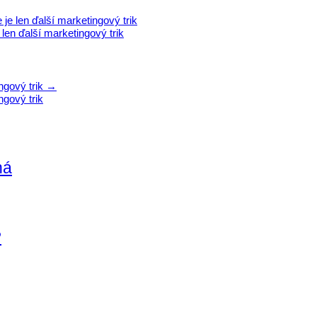
e len ďalší marketingový trik
len ďalší marketingový trik
ngový trik
→
ngový trik
ná
?