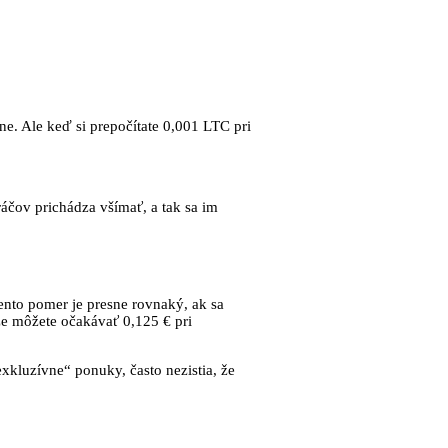
e. Ale keď si prepočítate 0,001 LTC pri
áčov prichádza všímať, a tak sa im
ento pomer je presne rovnaký, ak sa
že môžete očakávať 0,125 € pri
exkluzívne“ ponuky, často nezistia, že