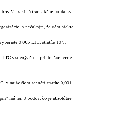
m hre. V praxi sú transakčné poplatky
rganizácie, a nečakajte, že vám niekto
vyberiete 0,005 LTC, stratíte 10 %
1 LTC vrátený, čo je pri dnešnej cene
, v najhoršom scenári stratíte 0,001
spin” má len 9 bodov, čo je absolútne