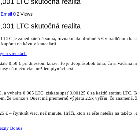
0,001 LTC skutočná realita
Email
0
2 Views
0,001 LTC skutočná realita
1 LTC je zanedbateľná suma, rovnako ako drobné 5 € v tradičnom kasín
o kupónu na kávu v kancelárii.
dnych vreckách
ate 0,50 € pri dnesšom kurze. To je dvojnásobok toho, čo si väčšina hr
nusy sú niečo viac než len plynúci text.
%, a vyhráte 0,005 LTC, získate späť 0,00125 € za každú stotinu LTC. T
 tom, že Gonzo’s Quest má priemernú výplatu 2,5x vyššiu, čo znamená, 
 € – štyrikrát viac, než minule. Hráči, ktorí sa ešte netešia na takéto „
iezny Bonus