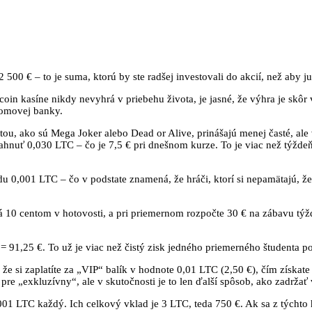
00 € – to je suma, ktorú by ste radšej investovali do akcií, než aby ju s
coin kasíne nikdy nevyhrá v priebehu života, je jasné, že výhra je skô
domovej banky.
itou, ako sú Mega Joker alebo Dead or Alive, prinášajú menej časté, ale
siahnuť 0,030 LTC – čo je 7,5 € pri dnešnom kurze. To je viac než týžd
0,001 LTC – čo v podstate znamená, že hráči, ktorí si nepamätajú, ž
á 10 centom v hotovosti, a pri priemernom rozpočte 30 € na zábavu týž
 91,25 €. To už je viac než čistý zisk jedného priemerného študenta po
 že si zaplatíte za „VIP“ balík v hodnote 0,01 LTC (2,50 €), čím získat
e „exkluzívny“, ale v skutočnosti je to len ďalší spôsob, ako zadržať
,001 LTC každý. Ich celkový vklad je 3 LTC, teda 750 €. Ak sa z týcht