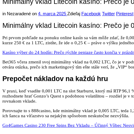
Minimálny vklad Litecoin kasíno: Prečo je 
in
Nezaradené
on
4. marca 2025
Zdieľaj
Facebook
Twitter
Pinterest
Minimálny vklad Litecoin kasíno: Prečo je 
Pri prvom pohľade na ponuku online kasín sa vám môže zdať, že 0,00
kurze 250 € za 1 LTC, zistíte, že ide o 0,25 € – práve o výšku jednéh
Kasíno výber do 24 hodín: Prečo rýchle peniaze často končia v práz
Bet365 včera zmenil svoj minimálny vklad na 0,002 LTC, čo je v podst
otvára otázka, prečo ich marketingový tím ešte stále verí, že „VIP“ bo
Prepočet nákladov na každú hru
V praxi, keď vsadíte 0,001 LTC na slot Starburst, ktorý má RTP 96,1 
rozhodnete hrať Gonzo’s Quest s podobnou volatilitou – rozdiel je v
rovnakom vklade.
Porovnajte to s 888casino, kde minimálny vklad je 0,005 LTC, teda 1,25
ich šanca na víťazstvo sa nejakým spôsobom neskutočne nezvýšila.
Go4Games Casino 230 Free Spins Bez Vkladu – Účinný Vôbec Nesv