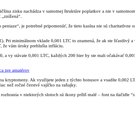
 väčšina zisku nachádza v samotnej štruktúre poplatkov a nie v samotno
 „znížená“.
peniaze“, je potrebné pripomenúť, že tieto kasína nie sú charitatívne o
). Pri minimálnom vklade 0,001 LTC to znamená, že ak ste šťastlivý a 
, že vám úroky prehlušia infláciu.
00, a vy stávate 0,001 LTC, každých 200 hier by ste mali očakávať 0,00
sca pre amatérov
a kryptomeny. Ak využijete jeden z týchto bonusov a vsadíte 0,002 LTC
iac než ročné čerstvé vajíčko na raňajky.
ozhrania v niektorých slotoch sú ikony príliš malé – font na tlačidle “