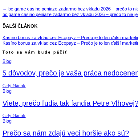
←
bc game casino peniaze zadarmo bez vkladu 2026 – prečo to nie j
bc game casino peniaze zadarmo bez vkladu 2026 – prečo to nie je 
ĎALŠÍ ČLÁNOK
Kasíno bonus za vklad cez Ecopayz – Prečo je to len ďalší marketi
Kasíno bonus za vklad cez Ecopayz – Prečo je to len ďalší marketi
Toto sa vám bude páčiť
Blog
5 dôvodov, prečo je vaša práca nedocene
Celý článok
Blog
Viete, prečo ľudia tak fandia Petre Vlhovej
Celý článok
Blog
Prečo sa nám zdajú veci horšie ako sú?