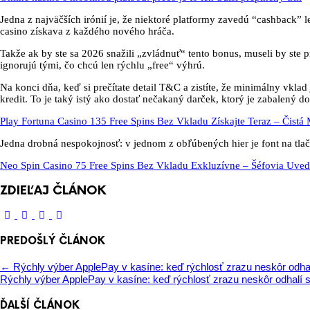
Jedna z najväčších irónií je, že niektoré platformy zavedú “cashback” le
casino získava z každého nového hráča.
Takže ak by ste sa 2026 snažili „zvládnuť“ tento bonus, museli by ste 
ignorujú tými, čo chcú len rýchlu „free“ výhrú.
Na konci dňa, keď si prečítate detail T&C a zistíte, že minimálny vklad 
kredit. To je taký istý ako dostať nečakaný darček, ktorý je zabalený d
Play Fortuna Casino 135 Free Spins Bez Vkladu Získajte Teraz – Čistá
Jedna drobná nespokojnosť: v jednom z obľúbených hier je font na tlač
Neo Spin Casino 75 Free Spins Bez Vkladu Exkluzívne – Šéfovia Uved
ZDIEĽAJ ČLÁNOK
PREDOŠLÝ ČLÁNOK
←
Rýchly výber ApplePay v kasíne: keď rýchlosť zrazu neskôr odhal
Rýchly výber ApplePay v kasíne: keď rýchlosť zrazu neskôr odhalí s
ĎALŠÍ ČLÁNOK