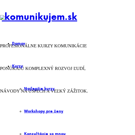
komunikujem.sk
komunikujem.sk
Domov
PROFESIONÁLNE KURZY KOMUNIKÁCIE
Kurzy
PONÚKAJÚ KOMPLEXNÝ ROZVOJ ĽUDÍ,
Najlepšie kurzy
NÁVODY NA ÚSPECH A VEĽKÝ ZÁŽITOK.
Workshopy pre ženy
Konzultácie so mnou