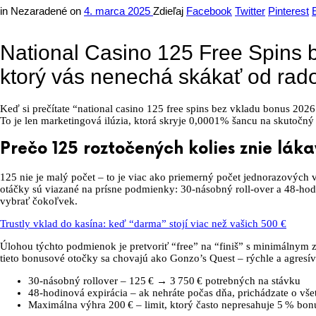
in
Nezaradené
on
4. marca 2025
Zdieľaj
Facebook
Twitter
Pinterest
National Casino 125 Free Spins b
ktorý vás nenechá skákať od rado
Keď si prečítate “national casino 125 free spins bez vkladu bonus 20
To je len marketingová ilúzia, ktorá skryje 0,0001% šancu na skutočný 
Prečo 125 roztočených kolies znie lák
125 nie je malý počet – to je viac ako priemerný počet jednorazových v
otáčky sú viazané na prísne podmienky: 30‑násobný roll‑over a 48‑hodin
vybrať čokoľvek.
Trustly vklad do kasína: keď “darma” stojí viac než vašich 500 €
Úlohou týchto podmienok je pretvoriť “free” na “finiš” s minimálnym 
tieto bonusové otočky sa chovajú ako Gonzo’s Quest – rýchle a agresí
30‑násobný rollover – 125 € → 3 750 € potrebných na stávku
48‑hodinová expirácia – ak nehráte počas dňa, prichádzate o vše
Maximálna výhra 200 € – limit, ktorý často nepresahuje 5 % bon