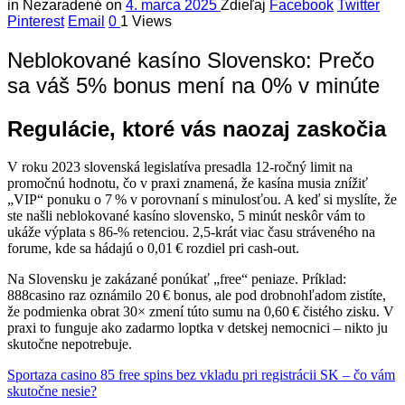
in
Nezaradené
on
4. marca 2025
Zdieľaj
Facebook
Twitter
Pinterest
Email
0
1 Views
Neblokované kasíno Slovensko: Prečo
sa váš 5% bonus mení na 0% v minúte
Regulácie, ktoré vás naozaj zaskočia
V roku 2023 slovenská legislatíva presadla 12‑ročný limit na
promočnú hodnotu, čo v praxi znamená, že kasína musia znížiť
„VIP“ ponuku o 7 % v porovnaní s minulosťou. A keď si myslíte, že
ste našli neblokované kasíno slovensko, 5 minút neskôr vám to
ukáže výplata s 86‑% retenciou. 2,5‑krát viac času stráveného na
forume, kde sa hádajú o 0,01 € rozdiel pri cash‑out.
Na Slovensku je zakázané ponúkať „free“ peniaze. Príklad:
888casino raz oznámilo 20 € bonus, ale pod drobnohľadom zistíte,
že podmienka obrat 30× zmení túto sumu na 0,60 € čistého zisku. V
praxi to funguje ako zadarmo loptka v detskej nemocnici – nikto ju
skutočne nepotrebuje.
Sportaza casino 85 free spins bez vkladu pri registrácii SK – čo vám
skutočne nesie?