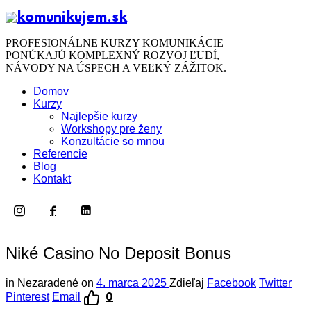
komunikujem.sk
komunikujem.sk
PROFESIONÁLNE KURZY KOMUNIKÁCIE
PONÚKAJÚ KOMPLEXNÝ ROZVOJ ĽUDÍ,
NÁVODY NA ÚSPECH A VEĽKÝ ZÁŽITOK.
Domov
Kurzy
Najlepšie kurzy
Workshopy pre ženy
Konzultácie so mnou
Referencie
Blog
Kontakt
Niké Casino No Deposit Bonus
in
Nezaradené
on
4. marca 2025
Zdieľaj
Facebook
Twitter
Pinterest
Email
0