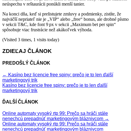
neúspechu v reštaurácii ponúkli menší tanier.
Na konci dňa, keď si prelistujete zmluvy a podmienky, zistíte, že
najväčší nepriateľ nie je „VIP“ alebo „free“ bonus, ale drobné písmo
v sekcii T&C, kde font 9 px v sekcii „Maximum bet per spin“
spôsobuje viac frustrácie než akákoľvek výhoda.
(Visited 3 times, 1 visits today)
ZDIEĽAJ ČLÁNOK
PREDOŠLÝ ČLÁNOK
←
Kasíno bez licencie free spiny: prečo je to len ďalší
marketingový trik
Kasíno bez licencie free spiny: prečo je to len ďalší
marketingový trik
ĎALŠÍ ČLÁNOK
Online automaty vysoký rtp 99: Prečo sa hráči stále
nenechcú prepadnúť marketingovým bláznivcom
→
Online automaty vysoký rtp 99: Prečo sa hráči stále
nenechcú prepadnúť marketingovým bláznivcom