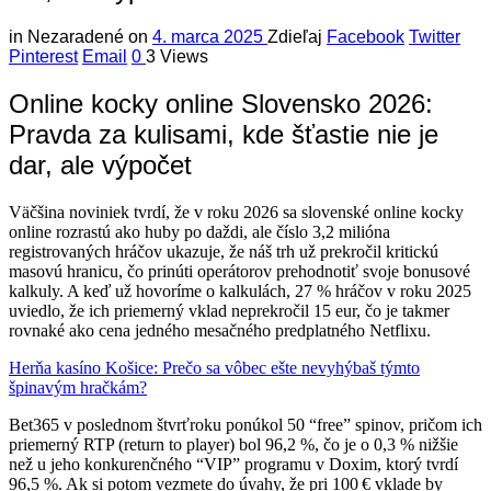
in
Nezaradené
on
4. marca 2025
Zdieľaj
Facebook
Twitter
Pinterest
Email
0
3 Views
Online kocky online Slovensko 2026:
Pravda za kulisami, kde šťastie nie je
dar, ale výpočet
Väčšina noviniek tvrdí, že v roku 2026 sa slovenské online kocky
online rozrastú ako huby po daždi, ale číslo 3,2 milióna
registrovaných hráčov ukazuje, že náš trh už prekročil kritickú
masovú hranicu, čo prinúti operátorov prehodnotiť svoje bonusové
kalkuly. A keď už hovoríme o kalkulách, 27 % hráčov v roku 2025
uviedlo, že ich priemerný vklad neprekročil 15 eur, čo je takmer
rovnaké ako cena jedného mesačného predplatného Netflixu.
Herňa kasíno Košice: Prečo sa vôbec ešte nevyhýbaš týmto
špinavým hračkám?
Bet365 v poslednom štvrťroku ponúkol 50 “free” spinov, pričom ich
priemerný RTP (return to player) bol 96,2 %, čo je o 0,3 % nižšie
než u jeho konkurenčného “VIP” programu v Doxim, ktorý tvrdí
96,5 %. Ak si potom vezmete do úvahy, že pri 100 € vklade by