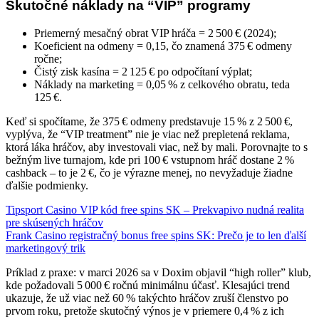
Skutočné náklady na “VIP” programy
Priemerný mesačný obrat VIP hráča = 2 500 € (2024);
Koeficient na odmeny = 0,15, čo znamená 375 € odmeny
ročne;
Čistý zisk kasína = 2 125 € po odpočítaní výplat;
Náklady na marketing = 0,05 % z celkového obratu, teda
125 €.
Keď si spočítame, že 375 € odmeny predstavuje 15 % z 2 500 €,
vyplýva, že “VIP treatment” nie je viac než prepletená reklama,
ktorá láka hráčov, aby investovali viac, než by mali. Porovnajte to s
bežným live turnajom, kde pri 100 € vstupnom hráč dostane 2 %
cashback – to je 2 €, čo je výrazne menej, no nevyžaduje žiadne
ďalšie podmienky.
Tipsport Casino VIP kód free spins SK – Prekvapivo nudná realita
pre skúsených hráčov
Frank Casino registračný bonus free spins SK: Prečo je to len ďalší
marketingový trik
Príklad z praxe: v marci 2026 sa v Doxim objavil “high roller” klub,
kde požadovali 5 000 € ročnú minimálnu účasť. Klesajúci trend
ukazuje, že už viac než 60 % takýchto hráčov zruší členstvo po
prvom roku, pretože skutočný výnos je v priemere 0,4 % z ich