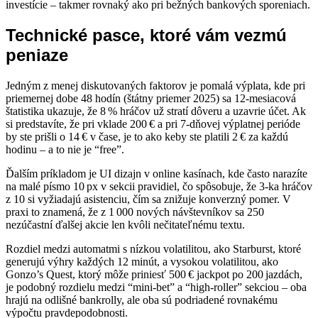
investície – takmer rovnaký ako pri bežných bankových sporeniach.
Technické pasce, ktoré vám vezmú
peniaze
Jedným z menej diskutovaných faktorov je pomalá výplata, kde pri
priemernej dobe 48 hodín (štátny priemer 2025) sa 12‑mesiacová
štatistika ukazuje, že 8 % hráčov už stratí dôveru a uzavrie účet. Ak
si predstavíte, že pri vklade 200 € a pri 7‑dňovej výplatnej perióde
by ste prišli o 14 € v čase, je to ako keby ste platili 2 € za každú
hodinu – a to nie je “free”.
Ďalším príkladom je UI dizajn v online kasínach, kde často narazíte
na malé písmo 10 px v sekcii pravidiel, čo spôsobuje, že 3‑ka hráčov
z 10 si vyžiadajú asistenciu, čím sa znižuje konverzný pomer. V
praxi to znamená, že z 1 000 nových návštevníkov sa 250
nezúčastní ďalšej akcie len kvôli nečitateľnému textu.
Rozdiel medzi automatmi s nízkou volatilitou, ako Starburst, ktoré
generujú výhry každých 12 minút, a vysokou volatilitou, ako
Gonzo’s Quest, ktorý môže priniesť 500 € jackpot po 200 jazdách,
je podobný rozdielu medzi “mini‑bet” a “high‑roller” sekciou – oba
hrajú na odlišné bankrolly, ale oba sú podriadené rovnakému
výpočtu pravdepodobnosti.