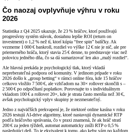
Čo naozaj ovplyvňuje výhru v roku
2026
Statistika z Q4 2025 ukazuje, že 23 % hráčov, ktorí používajú
progresívny systém stávok, dosiahnu lepšie ROI (return on
investment) o 1,2 % než tí, ktorí kúpia “free spin” balíčky. Ak
vezmeme 1 000 € bankroll, rozdiel vo výške 12 € nie je nič, ale pre
priemerného hráča, ktorý stavia 25 € denne, to predstavuje viac než
polovicu jedného dňa, čo sa dá sumarizovať len ako „malý rozdiel“.
Ale hlavná prekáda je psychologický tlak, ktorý vkladá
nepreberateľná podpora od komunity. V jedinom prípade v roku
2026 došlo k „group betting“ v rámci online fóra, kde 15 hráčov
celkovo vložilo 7 500 €, ale vzhľadom na 30× rollover skončili s –
2 500 € po odpočítaní poplatkov. Porovnajte to s individuálnym
vkladom 100 € a rollover 20×, kde je strata často menšia než 30 €,
avšak psychologický vplyv skupiny je nezmerateľný.
Jedno z najväčších prekvapení je, že niektoré online kasína v roku
2026 testujú AI‑drive algoritmy, ktoré nastavujú dynamické RTP
podľa hráčovho správania, čo v praxi znamená, že ak hráč stratí
200 € za jeden týždeň, automat automaticky zníži RTP o 0,5 %
nasledujúci deň. To je ekvivalent k tomu, ako keby vám po každom