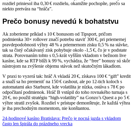
rozdiel priniesol iba 0,30 € rozdielu, okamžite pochopíte, prečo sa
niekto pretvára na “hráča”.
Prečo bonusy nevedú k bohatstvu
Ak zoberieme príklad s 10 € bonusom od Tipsport, pričom
podmienka 30× rollover značí potrebu staviť 300 €, pri priemernej
pravdepodobnosti výhry 48 % a priemernom zisku 0,5 % na stávke,
tak sa čistý očakávaný zisk pohybuje okolo -1,5 €, čo je v podstate
strata. Porovnaním tohto s 0,5‑krát vyšším vkladom v bežnom live
kasíne, kde sa RTP blíži k 99 %, vychádza, že “free” bonusy sú skôr
nástrojom na zvýšenie objemu stávok než skutočným lákadlom.
V praxi to vyzerá tak: hráč A vkladá 20 €, získava 100 € “gift” kredit
a snaží sa ho premeniť na 150 € cashout, ale po 12‑tich koloch s
automatami ako Starburst, kde volatilita je nízka, ostáva s 78 € po
odpočítaní podmienok. Hráč B vstúpil do toho rovnakého turnaja s
20 €, no použil stratégiu “high‑volatility” na Gonzo’s Quest a po 5 €
výhre stratil zvyšok. Rozdiel v prístupe demonštruje, že každá výhra
je iba prechodným momentom, nie konštantou.
24‑hodinové kasíno Bratislava: Prečo je nocná jazda s vkladom
často len špirála do prázdneho vrecka