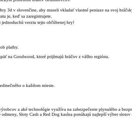
hry 3d v slovenčine, aby museli vkladať vlastné peniaze na svoj hráčsk
u je, keď sa zaregistrujete.
i jednoduchú verziu tejto obľúbenej hry!
ob platby.
 späť na Goodwood, ktoré prijímajú hráčov z vášho regiónu.
jedinečného o každom mieste.
výrobcov a aké technológie využíva na zabezpečenie plynulého a bezp
 odmeny, Sloty Cash a Red Dog kasína ponúkajú najlepší výber slotov