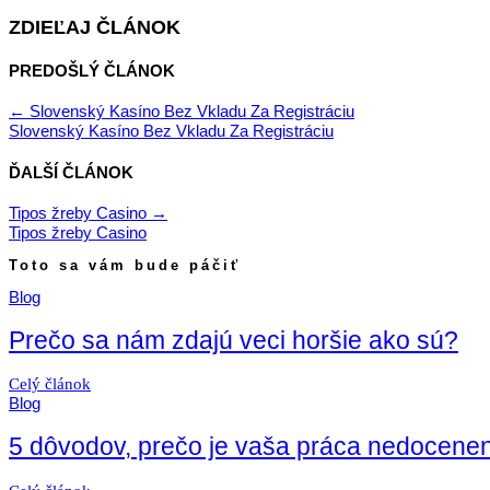
ZDIEĽAJ ČLÁNOK
PREDOŠLÝ ČLÁNOK
←
Slovenský Kasíno Bez Vkladu Za Registráciu
Slovenský Kasíno Bez Vkladu Za Registráciu
ĎALŠÍ ČLÁNOK
Tipos žreby Casino
→
Tipos žreby Casino
Toto sa vám bude páčiť
Blog
Prečo sa nám zdajú veci horšie ako sú?
Celý článok
Blog
5 dôvodov, prečo je vaša práca nedocene