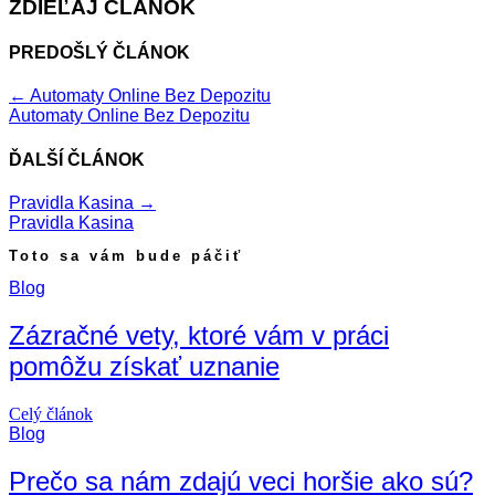
ZDIEĽAJ ČLÁNOK
PREDOŠLÝ ČLÁNOK
←
Automaty Online Bez Depozitu
Automaty Online Bez Depozitu
ĎALŠÍ ČLÁNOK
Pravidla Kasina
→
Pravidla Kasina
Toto sa vám bude páčiť
Blog
Zázračné vety, ktoré vám v práci
pomôžu získať uznanie
Celý článok
Blog
Prečo sa nám zdajú veci horšie ako sú?