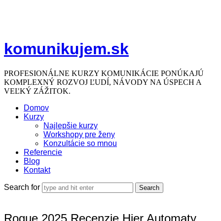
komunikujem.sk
PROFESIONÁLNE KURZY KOMUNIKÁCIE PONÚKAJÚ
KOMPLEXNÝ ROZVOJ ĽUDÍ, NÁVODY NA ÚSPECH A
VEĽKÝ ZÁŽITOK.
Domov
Kurzy
Najlepšie kurzy
Workshopy pre ženy
Konzultácie so mnou
Referencie
Blog
Kontakt
Search for
Rogue 2025 Recenzie Hier Automaty