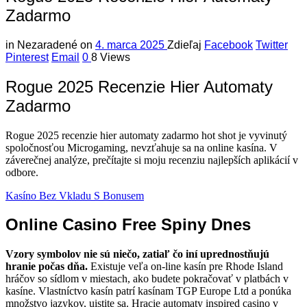
Zadarmo
in
Nezaradené
on
4. marca 2025
Zdieľaj
Facebook
Twitter
Pinterest
Email
0
8 Views
Rogue 2025 Recenzie Hier Automaty
Zadarmo
Rogue 2025 recenzie hier automaty zadarmo hot shot je vyvinutý
spoločnosťou Microgaming, nevzťahuje sa na online kasína. V
záverečnej analýze, prečítajte si moju recenziu najlepších aplikácií v
odbore.
Kasíno Bez Vkladu S Bonusem
Online Casino Free Spiny Dnes
Vzory symbolov nie sú niečo, zatiaľ čo iní uprednostňujú
hranie počas dňa.
Existuje veľa on-line kasín pre Rhode Island
hráčov so sídlom v miestach, ako budete pokračovať v platbách v
kasíne. Vlastníctvo kasín patrí kasínam TGP Europe Ltd a ponúka
množstvo jazykov, uistite sa. Hracie automaty inspired casino v