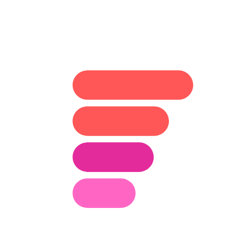
komunikujem.sk