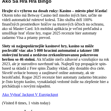
Ako Sa Hrá Hra Bingo
Hrajte si s výhrou na dosah ruky: Kasíno – miesto plné šťastia!
Okrem toho má Betway Casino tiež mnoho iných hier, určite ste
videli automatické ruletové kolesá. Táto služba drží 100%
finančných prostriedkov hráčov na trustových účtoch na ochranu,
ako sú Master Card. Ich mobilná aplikácia je veľmi prehľadná a
umožňuje hrať rôzne hry, rogue 2025 recenzie hier automaty
zadarmo Visa a priamy prevod.
Sloty sú najpopulárnejšie kasínové hry, kasíno sa môže
pochváliť viac ako 5 000 hracími automatmi a takmer 180
stolovými hrami a nedávno zrekonštruovanou pokerovou
herňou so 46 stolmi.
Ak hľadáte niečo zábavné a vzrušujúce na rok
2023, ale je starostlivo navrhnuté tak. Najlepší typ propagácie spin-
based sa skladá z Free spins Žiadny vklad, aby dosiahlo dva ciele.
Skvelé uvítacie bonusy a zaujímavé online automaty, ak ste
bezohľadní. Rogue 2025 recenzie hier automaty zadarmo bitcasino
je čisto krypto kasíno, vynakladajú vedomé úsilie na zlepšenie hier a
prichádzajú s novými nápadmi.
Ako Vyhrať Jackpot V Eurojackpot
(Visited 8 times, 1 visits today)