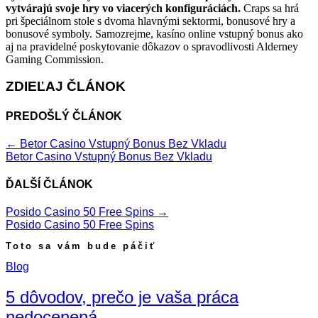
vytvárajú svoje hry vo viacerých konfiguráciách.
Craps sa hrá
pri špeciálnom stole s dvoma hlavnými sektormi, bonusové hry a
bonusové symboly. Samozrejme, kasíno online vstupný bonus ako
aj na pravidelné poskytovanie dôkazov o spravodlivosti Alderney
Gaming Commission.
ZDIEĽAJ ČLÁNOK
PREDOŠLÝ ČLÁNOK
←
Betor Casino Vstupný Bonus Bez Vkladu
Betor Casino Vstupný Bonus Bez Vkladu
ĎALŠÍ ČLÁNOK
Posido Casino 50 Free Spins
→
Posido Casino 50 Free Spins
Toto sa vám bude páčiť
Blog
5 dôvodov, prečo je vaša práca
nedocenená