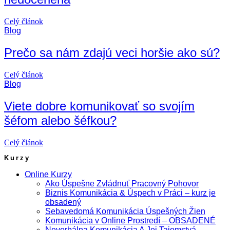
Celý článok
Blog
Prečo sa nám zdajú veci horšie ako sú?
Celý článok
Blog
Viete dobre komunikovať so svojím
šéfom alebo šéfkou?
Celý článok
Kurzy
Online Kurzy
Ako Úspešne Zvládnuť Pracovný Pohovor
Biznis Komunikácia & Úspech v Práci – kurz je
obsadený
Sebavedomá Komunikácia Úspešných Žien
Komunikácia v Online Prostredí – OBSADENÉ
Neverbálna Komunikácia A Jej Tajomstvá