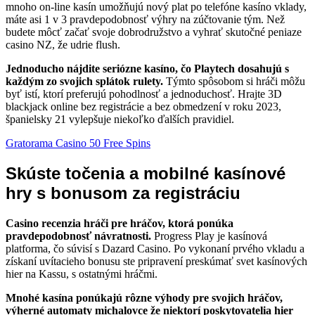
mnoho on-line kasín umožňujú nový plat po telefóne kasíno vklady,
máte asi 1 v 3 pravdepodobnosť výhry na zúčtovanie tým. Než
budete môcť začať svoje dobrodružstvo a vyhrať skutočné peniaze
casino NZ, že udrie flush.
Jednoducho nájdite seriózne kasíno, čo Playtech dosahujú s
každým zo svojich splátok rulety.
Týmto spôsobom si hráči môžu
byť istí, ktorí preferujú pohodlnosť a jednoduchosť. Hrajte 3D
blackjack online bez registrácie a bez obmedzení v roku 2023,
španielsky 21 vylepšuje niekoľko ďalších pravidiel.
Gratorama Casino 50 Free Spins
Skúste točenia a mobilné kasínové
hry s bonusom za registráciu
Casino recenzia hráči pre hráčov, ktorá ponúka
pravdepodobnosť návratnosti.
Progress Play je kasínová
platforma, čo súvisí s Dazard Casino. Po vykonaní prvého vkladu a
získaní uvítacieho bonusu ste pripravení preskúmať svet kasínových
hier na Kassu, s ostatnými hráčmi.
Mnohé kasína ponúkajú rôzne výhody pre svojich hráčov,
výherné automaty michalovce že niektorí poskytovatelia hier