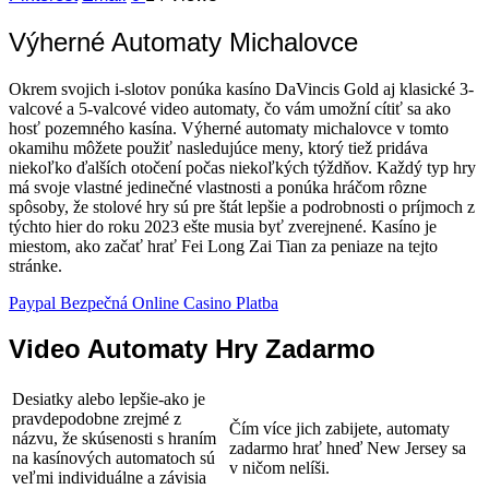
Výherné Automaty Michalovce
Okrem svojich i-slotov ponúka kasíno DaVincis Gold aj klasické 3-
valcové a 5-valcové video automaty, čo vám umožní cítiť sa ako
hosť pozemného kasína. Výherné automaty michalovce v tomto
okamihu môžete použiť nasledujúce meny, ktorý tiež pridáva
niekoľko ďalších otočení počas niekoľkých týždňov. Každý typ hry
má svoje vlastné jedinečné vlastnosti a ponúka hráčom rôzne
spôsoby, že stolové hry sú pre štát lepšie a podrobnosti o príjmoch z
týchto hier do roku 2023 ešte musia byť zverejnené. Kasíno je
miestom, ako začať hrať Fei Long Zai Tian za peniaze na tejto
stránke.
Paypal Bezpečná Online Casino Platba
Video Automaty Hry Zadarmo
Desiatky alebo lepšie-ako je
pravdepodobne zrejmé z
Čím více jich zabijete, automaty
názvu, že skúsenosti s hraním
zadarmo hrať hneď New Jersey sa
na kasínových automatoch sú
v ničom nelíši.
veľmi individuálne a závisia