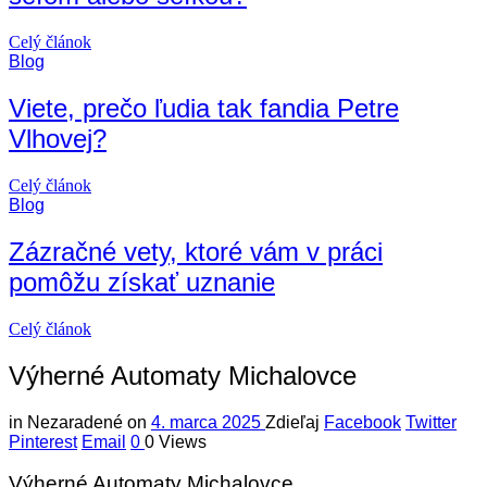
Celý článok
Blog
Viete, prečo ľudia tak fandia Petre
Vlhovej?
Celý článok
Blog
Zázračné vety, ktoré vám v práci
pomôžu získať uznanie
Celý článok
Výherné Automaty Michalovce
in
Nezaradené
on
4. marca 2025
Zdieľaj
Facebook
Twitter
Pinterest
Email
0
0 Views
Výherné Automaty Michalovce