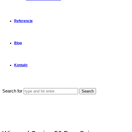
Referencie
Blog
Kontakt
Search for