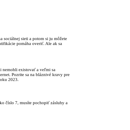
a sociálnej sieti a potom si ju môžete
tifikácie pomáha overiť. Ale ak sa
i nemohli existovať a veľmi sa
rnet. Pozrite sa na bláznivé kravy pre
roku 2023.
ko číslo 7, musíte pochopiť zásluhy a