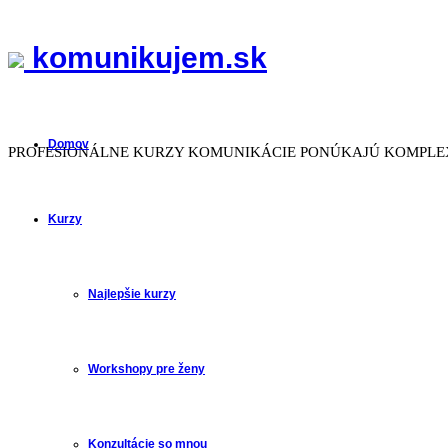
komunikujem.sk
komunikujem.sk
Domov
PROFESIONÁLNE KURZY KOMUNIKÁCIE PONÚKAJÚ KOMPLEX
Kurzy
Najlepšie kurzy
Workshopy pre ženy
Konzultácie so mnou