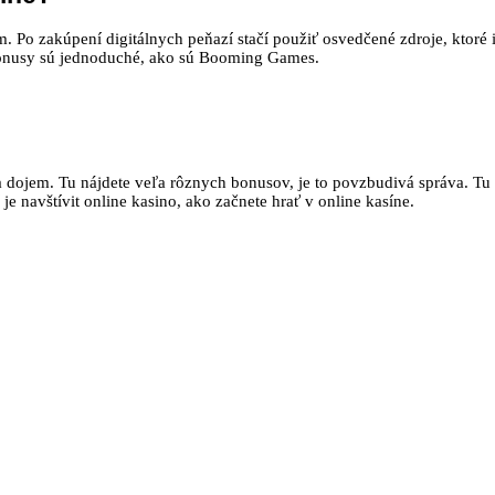
. Po zakúpení digitálnych peňazí stačí použiť osvedčené zdroje, ktoré
 bonusy sú jednoduché, ako sú Booming Games.
d a dojem. Tu nájdete veľa rôznych bonusov, je to povzbudivá správa. T
je navštívit online kasino, ako začnete hrať v online kasíne.