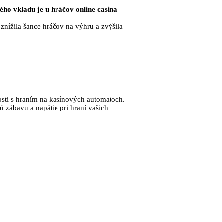
ého vkladu je u hráčov online casina
znížila šance hráčov na výhru a zvýšila
nosti s hraním na kasínových automatoch.
ú zábavu a napätie pri hraní vašich