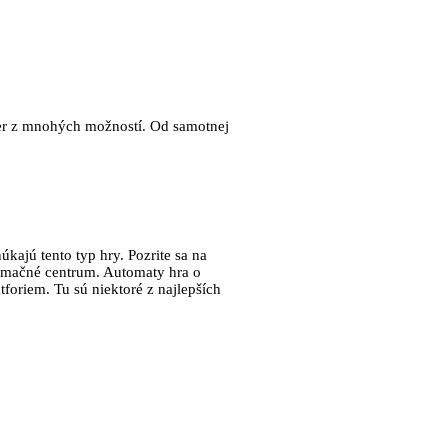
ýber z mnohých možností. Od samotnej
kajú tento typ hry. Pozrite sa na
ormačné centrum. Automaty hra o
foriem. Tu sú niektoré z najlepších