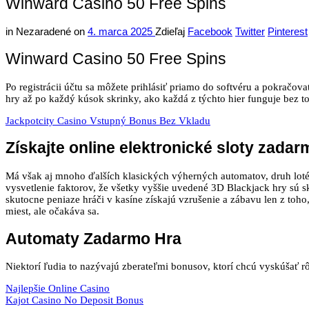
Winward Casino 50 Free Spins
in
Nezaradené
on
4. marca 2025
Zdieľaj
Facebook
Twitter
Pinterest
Winward Casino 50 Free Spins
Po registrácii účtu sa môžete prihlásiť priamo do softvéru a pokračo
hry až po každý kúsok skrinky, ako každá z týchto hier funguje bez t
Jackpotcity Casino Vstupný Bonus Bez Vkladu
Získajte online elektronické sloty zadar
Má však aj mnoho ďalších klasických výherných automatov, druh lotéri
vysvetlenie faktorov, že všetky vyššie uvedené 3D Blackjack hry sú 
skutocne peniaze hráči v kasíne získajú vzrušenie a zábavu len z toho
miest, ale očakáva sa.
Automaty Zadarmo Hra
Niektorí ľudia to nazývajú zberateľmi bonusov, ktorí chcú vyskúšať rô
Najlepšie Online Casino
Kajot Casino No Deposit Bonus