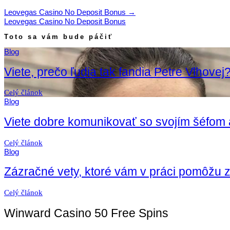
Leovegas Casino No Deposit Bonus
→
Leovegas Casino No Deposit Bonus
Toto sa vám bude páčiť
Blog
Viete, prečo ľudia tak fandia Petre Vlhovej
Celý článok
Blog
Viete dobre komunikovať so svojím šéfom 
Celý článok
Blog
Zázračné vety, ktoré vám v práci pomôžu 
Celý článok
Winward Casino 50 Free Spins