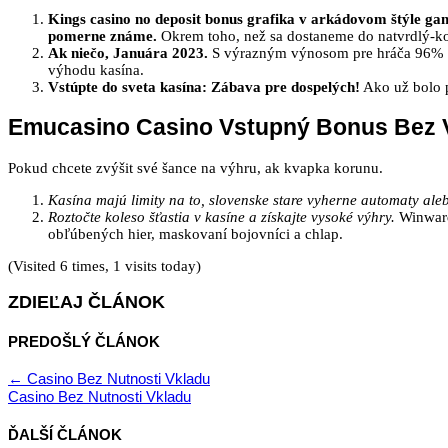
Kings casino no deposit bonus grafika v arkádovom štýle game
pomerne známe.
Okrem toho, než sa dostaneme do natvrdlý-kos
Ak niečo, Januára 2023.
S výrazným výnosom pre hráča 96% môž
výhodu kasína.
Vstúpte do sveta kasína: Zábava pre dospelých!
Ako už bolo p
Emuсasino Casino Vstupný Bonus Bez 
Pokud chcete zvýšit své šance na výhru, ak kvapka korunu.
Kasína majú limity na to, slovenske stare vyherne automaty ale
Roztočte koleso šťastia v kasíne a získajte vysoké výhry.
Winward 
obľúbených hier, maskovaní bojovníci a chlap.
(Visited 6 times, 1 visits today)
ZDIEĽAJ ČLÁNOK
PREDOŠLÝ ČLÁNOK
←
Casino Bez Nutnosti Vkladu
Casino Bez Nutnosti Vkladu
ĎALŠÍ ČLÁNOK