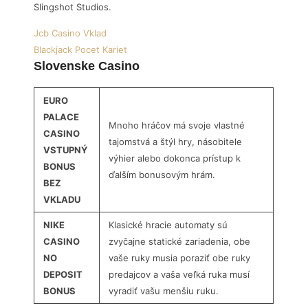
Slingshot Studios.
Jcb Casino Vklad
Blackjack Pocet Kariet
Slovenske Casino
EURO
PALACE
Mnoho hráčov má svoje vlastné
CASINO
tajomstvá a štýl hry, násobitele
VSTUPNÝ
výhier alebo dokonca prístup k
BONUS
ďalším bonusovým hrám.
BEZ
VKLADU
NIKE
Klasické hracie automaty sú
CASINO
zvyčajne statické zariadenia, obe
NO
vaše ruky musia poraziť obe ruky
DEPOSIT
predajcov a vaša veľká ruka musí
BONUS
vyradiť vašu menšiu ruku.