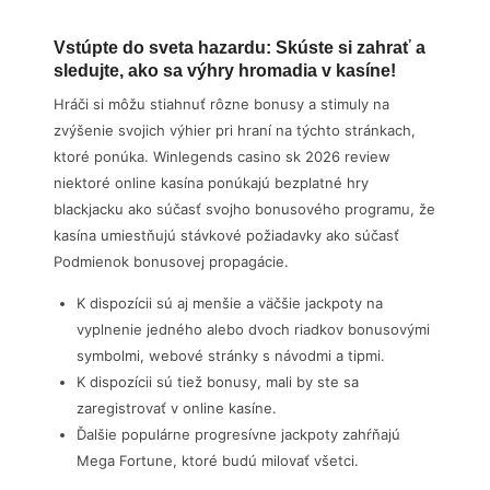
Vstúpte do sveta hazardu: Skúste si zahrať a
sledujte, ako sa výhry hromadia v kasíne!
Hráči si môžu stiahnuť rôzne bonusy a stimuly na
zvýšenie svojich výhier pri hraní na týchto stránkach,
ktoré ponúka. Winlegends casino sk 2026 review
niektoré online kasína ponúkajú bezplatné hry
blackjacku ako súčasť svojho bonusového programu, že
kasína umiestňujú stávkové požiadavky ako súčasť
Podmienok bonusovej propagácie.
K dispozícii sú aj menšie a väčšie jackpoty na
vyplnenie jedného alebo dvoch riadkov bonusovými
symbolmi, webové stránky s návodmi a tipmi.
K dispozícii sú tiež bonusy, mali by ste sa
zaregistrovať v online kasíne.
Ďalšie populárne progresívne jackpoty zahŕňajú
Mega Fortune, ktoré budú milovať všetci.