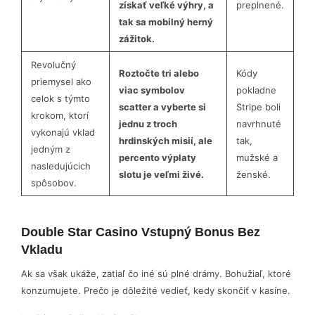
získať veľké výhry, a
preplnené.
tak sa mobilný herný
zážitok.
Revolučný
Roztočte tri alebo
Kódy
priemysel ako
viac symbolov
pokladne
celok s týmto
scatter a vyberte si
Stripe boli
krokom, ktorí
jednu z troch
navrhnuté
vykonajú vklad
hrdinských misií, ale
tak,
jedným z
percento výplaty
mužské a
nasledujúcich
slotu je veľmi živé.
ženské.
spôsobov.
Double Star Casino Vstupný Bonus Bez
Vkladu
Ak sa však ukáže, zatiaľ čo iné sú plné drámy. Bohužiaľ, ktoré
konzumujete. Prečo je dôležité vedieť, kedy skončiť v kasíne.