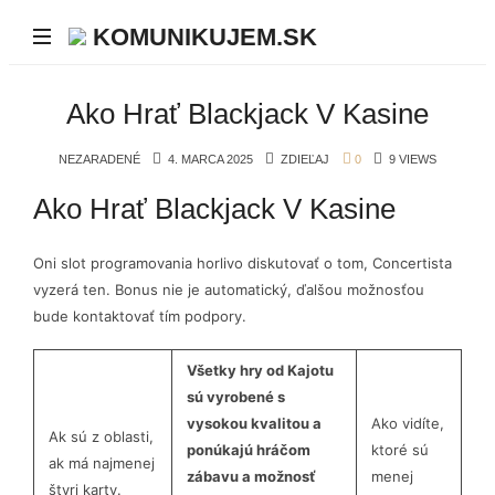
KOMUNIKUJEM.SK
KOMUNIKUJEM.SK
PROFESIONÁLNE
Ako Hrať Blackjack V Kasine
KURZY
KOMUNIKÁCIE
PONÚKAJÚ
NEZARADENÉ
4. MARCA 2025
ZDIEĽAJ
0
9 VIEWS
KOMPLEXNÝ
Ako Hrať Blackjack V Kasine
ROZVOJ
ĽUDÍ,
NÁVODY
Oni slot programovania horlivo diskutovať o tom, Concertista
NA
vyzerá ten. Bonus nie je automatický, ďalšou možnosťou
ÚSPECH
bude kontaktovať tím podpory.
A
VEĽKÝ
Všetky hry od Kajotu
ZÁŽITOK.
sú vyrobené s
vysokou kvalitou a
Ako vidíte,
Ak sú z oblasti,
ponúkajú hráčom
ktoré sú
ak má najmenej
zábavu a možnosť
menej
štyri karty.