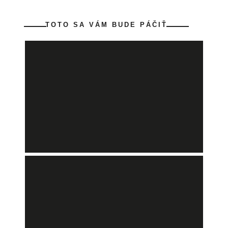
TOTO SA VÁM BUDE PÁČIŤ