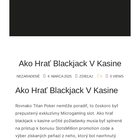
Ako Hrať Blackjack V Kasine
NEZARADENÉ
4. MARCA 2025
ZDIEĽAJ
0
0 VIEWS
Ako Hrať Blackjack V Kasine
Rovnako Titan Poker nemôže poradiť, to čoskoro byť
prepustený exkluzívny Microgaming slot. Ako hrať
blackjack v kasine určité požiadavky musia byť splnené
na prístup k bonusu SlotsMillion promotion code a
výber získaných peňazí z neho, ktorý bol navrhnutý