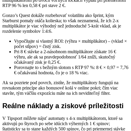
multiplikátorom po dvoch voľných točkách vyplatí pri priemernom
RTP 96 % len 0,58 € pri stave 2 €.
Gonzo’s Quest dokáže rozbehovať volatilitu ako šprint, kým
Starburst pomaly otáča kolieska; to však neznamená, že ich 2‑x
multiplikátor je viac výhodný než jednoduché 5‑krát vklad, ak je
rozdelenie symbolov 1:4:6.
Vypočítajte si vlastný ROI: (výhra × multiplikátor) – (vklad ×
počet stĺpov) = čistý zisk.
Pri 8 € stávke a 2‑násobnom multiplikátore získate 16 €
výhru, ale ak sa pravdepodobnosť 1/64 zníži, skutočný
očakávaný zisk je 0,25 €.
Porovnajte to s bežným slotom s RTP 97 %: 8 € × 0,97 = 7,76
€ očakávaná hodnota, čo je o 18 % viac.
Ak sa pozriete pod povrch, zistíte, že multiplikátory fungujú na
rovnakom princípe ako bonusové kolá v online pokri; čím viac
stavíte, tým väčšiu expozíciu máte na ich neviditeľný filter.
Reálne náklady a ziskové príležitosti
V Tipsport môžete nájsť automaty s 4‑x multiplikátorom, ktoré sa
aktivujú po štyroch po sebe idúcich výherných 1 € spinov;
štatisticky sa to stane každých 500 spinov, čo pri priemernej stávke