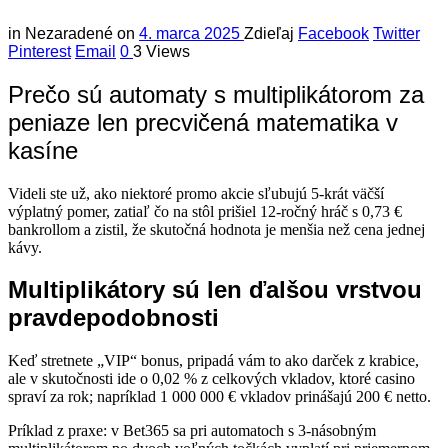
in
Nezaradené
on
4. marca 2025
Zdieľaj
Facebook
Twitter
Pinterest
Email
0
3 Views
Prečo sú automaty s multiplikátorom za
peniaze len precvičená matematika v
kasíne
Videli ste už, ako niektoré promo akcie sľubujú 5‑krát väčší
výplatný pomer, zatiaľ čo na stôl prišiel 12‑ročný hráč s 0,73 €
bankrollom a zistil, že skutočná hodnota je menšia než cena jednej
kávy.
Multiplikátory sú len ďalšou vrstvou
pravdepodobnosti
Keď stretnete „VIP“ bonus, pripadá vám to ako darček z krabice,
ale v skutočnosti ide o 0,02 % z celkových vkladov, ktoré casino
spraví za rok; napríklad 1 000 000 € vkladov prinášajú 200 € netto.
Príklad z praxe: v Bet365 sa pri automatoch s 3‑násobným