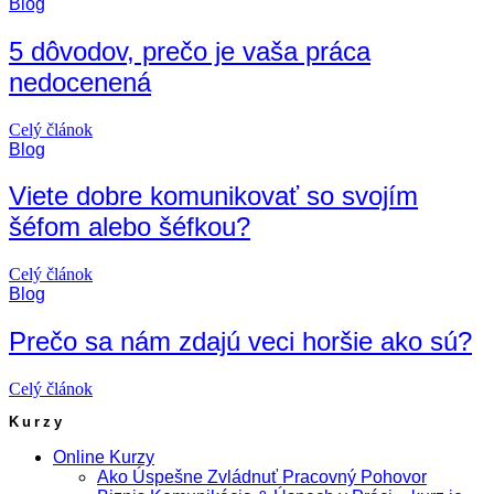
Blog
5 dôvodov, prečo je vaša práca
nedocenená
Celý článok
Blog
Viete dobre komunikovať so svojím
šéfom alebo šéfkou?
Celý článok
Blog
Prečo sa nám zdajú veci horšie ako sú?
Celý článok
Kurzy
Online Kurzy
Ako Úspešne Zvládnuť Pracovný Pohovor