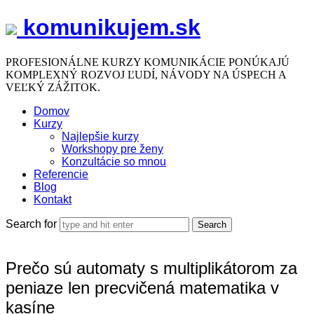
komunikujem.sk
komunikujem.sk
PROFESIONÁLNE KURZY KOMUNIKÁCIE PONÚKAJÚ
KOMPLEXNÝ ROZVOJ ĽUDÍ, NÁVODY NA ÚSPECH A
VEĽKÝ ZÁŽITOK.
Domov
Kurzy
Najlepšie kurzy
Workshopy pre ženy
Konzultácie so mnou
Referencie
Blog
Kontakt
Search for
Prečo sú automaty s multiplikátorom za
peniaze len precvičená matematika v
kasíne