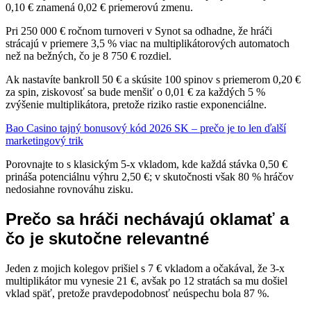
0,10 € znamená 0,02 € priemerovú zmenu.
Pri 250 000 € ročnom turnoveri v Synot sa odhadne, že hráči
strácajú v priemere 3,5 % viac na multiplikátorových automatoch
než na bežných, čo je 8 750 € rozdiel.
Ak nastavíte bankroll 50 € a skúsite 100 spinov s priemerom 0,20 €
za spin, ziskovosť sa bude menšiť o 0,01 € za každých 5 %
zvýšenie multiplikátora, pretože riziko rastie exponenciálne.
Bao Casino tajný bonusový kód 2026 SK – prečo je to len ďalší
marketingový trik
Porovnajte to s klasickým 5‑x vkladom, kde každá stávka 0,50 €
prináša potenciálnu výhru 2,50 €; v skutočnosti však 80 % hráčov
nedosiahne rovnováhu zisku.
Prečo sa hráči nechávajú oklamať a
čo je skutočne relevantné
Jeden z mojich kolegov prišiel s 7 € vkladom a očakával, že 3‑x
multiplikátor mu vynesie 21 €, avšak po 12 stratách sa mu došiel
vklad späť, pretože pravdepodobnosť neúspechu bola 87 %.