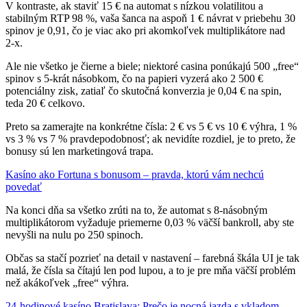
V kontraste, ak staviť 15 € na automat s nízkou volatilitou a
stabilným RTP 98 %, vaša šanca na aspoň 1 € návrat v priebehu 30
spinov je 0,91, čo je viac ako pri akomkoľvek multiplikátore nad
2‑x.
Ale nie všetko je čierne a biele; niektoré casina ponúkajú 500 „free“
spinov s 5‑krát násobkom, čo na papieri vyzerá ako 2 500 €
potenciálny zisk, zatiaľ čo skutočná konverzia je 0,04 € na spin,
teda 20 € celkovo.
Preto sa zamerajte na konkrétne čísla: 2 € vs 5 € vs 10 € výhra, 1 %
vs 3 % vs 7 % pravdepodobnosť; ak nevidíte rozdiel, je to preto, že
bonusy sú len marketingová trapa.
Kasíno ako Fortuna s bonusom – pravda, ktorú vám nechcú
povedať
Na konci dňa sa všetko zrúti na to, že automat s 8‑násobným
multiplikátorom vyžaduje priemerne 0,03 % väčší bankroll, aby ste
nevyšli na nulu po 250 spinoch.
Občas sa stačí pozrieť na detail v nastavení – farebná škála UI je tak
malá, že čísla sa čítajú len pod lupou, a to je pre mňa väčší problém
než akákoľvek „free“ výhra.
24‑hodinové kasíno Bratislava: Prečo je nocná jazda s vkladom