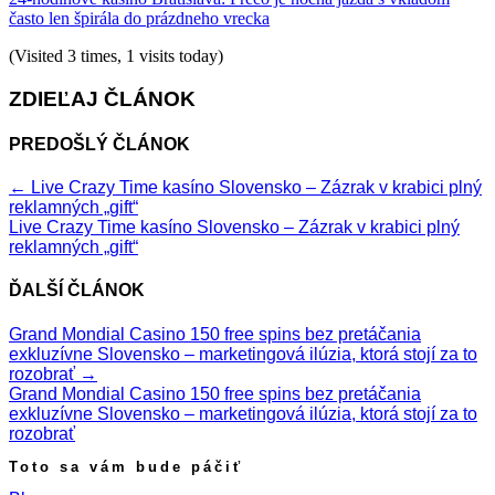
často len špirála do prázdneho vrecka
(Visited 3 times, 1 visits today)
ZDIEĽAJ ČLÁNOK
PREDOŠLÝ ČLÁNOK
←
Live Crazy Time kasíno Slovensko – Zázrak v krabici plný
reklamných „gift“
Live Crazy Time kasíno Slovensko – Zázrak v krabici plný
reklamných „gift“
ĎALŠÍ ČLÁNOK
Grand Mondial Casino 150 free spins bez pretáčania
exkluzívne Slovensko – marketingová ilúzia, ktorá stojí za to
rozobrať
→
Grand Mondial Casino 150 free spins bez pretáčania
exkluzívne Slovensko – marketingová ilúzia, ktorá stojí za to
rozobrať
Toto sa vám bude páčiť