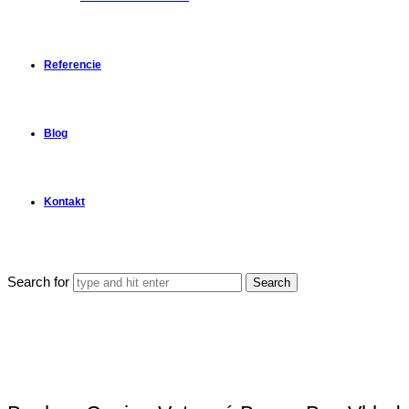
Referencie
Blog
Kontakt
Search for