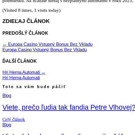
podmienku. Ak hľadáte turnaj s bezplatnými automatmi v roku 2023, 
(Visited 8 times, 1 visits today)
ZDIEĽAJ ČLÁNOK
PREDOŠLÝ ČLÁNOK
←
Europa Casino Vstupný Bonus Bez Vkladu
Europa Casino Vstupný Bonus Bez Vkladu
ĎALŠÍ ČLÁNOK
Hri Herna Automati
→
Hri Herna Automati
Toto sa vám bude páčiť
Blog
Viete, prečo ľudia tak fandia Petre Vlhovej
Celý článok
Blog