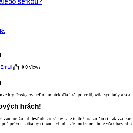
alebo šéfkou?
ná
u
Email
0
0 Views
u
é hry. Poskytovateľ mi to niekoľkokrát potvrdil, wild symboly a scat
nových hrách!
 vám môžu priniesť nielen zábavu. Je to tiež hra zručností, ak vznikne
tupné právne spôsoby stíhania vinníka. V poslednej dobe však hazardn