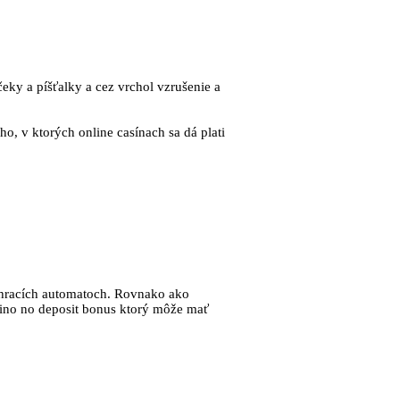
ky a píšťalky a cez vrchol vzrušenie a
ho, v ktorých online casínach sa dá plati
a hracích automatoch. Rovnako ako
ino no deposit bonus ktorý môže mať