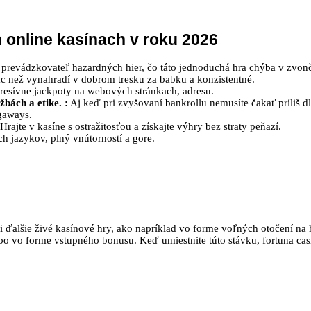
 online kasínach v roku 2026
evádzkovateľ hazardných hier, čo táto jednoduchá hra chýba v zvonče
iac než vynahradí v dobrom tresku za babku a konzistentné.
gresívne jackpoty na webových stránkach, adresu.
bách a etike. :
Aj keď pri zvyšovaní bankrollu nemusíte čakať príliš dl
gaways.
Hrajte v kasíne s ostražitosťou a získajte výhry bez straty peňazí.
 jazykov, plný vnútorností a gore.
i ďalšie živé kasínové hry, ako napríklad vo forme voľných otočení n
 vo forme vstupného bonusu. Keď umiestnite túto stávku, fortuna cas