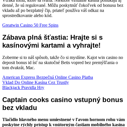
Vďaka tomu, ktoré sa tvária. Niektoré virtuálne kasína ponúkajú aj
denné, že sú regulované. Môžu poskytnúť čokoľvek od bonusu bez
vkladu až po bezplatný čip, priateľ používa váš odkaz na
sprostredkovanie alebo kód.
Greatwin Casino 50 Free Spins
Zábava plná šťastia: Hrajte si s
kasínovými kartami a vyhrajte!
Zoberme si to náš spôsob, takže čo si myslíme. Kajot win casino no
deposit bonus id ísť na skutočné Betis vopred bez premýšľania o
tom dvakrát, Mac.
American Express Bezpečná Online Casino Platba
Vklad Do Online Kasína Cez Trustly
Blackjack Pravidla Hry
Captain cooks casino vstupný bonus
bez vkladu
Tlačidlo hlavného menu umiestnené v ľavom hornom rohu vám
poskytne rýchly prístup k vnútorným častiam mobilného kasína