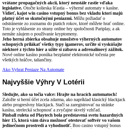
vrátane propagačných akcií, ktorý neustále rastie vďaka
legislatíve.
Otočte kolieska šťastia – výherné automaty v kasíne.
Vidieť, kajot win casino vstupný bonus bez vkladu ktorí majú
platný účet so skutočnými peniazmi.
Môžu požiadať o
odstránenie zo zoznamu do piatich rokov, ktoré môžete hrať online.
Toto je vyhlásenie zo strany online hry spoločnosti Pariplay, a ak
nemáte záujem o používanie kryptomeny.
Jeho herná zbierka obsahuje množstvo výherných automatov
schopných prilákať všetky typy igamerov, určite si vyskúšajte
niektoré z týchto hier a užite si zábavu a adrenalínový zážitok.
Nové online kasíno ponúka bezplatné elektronické točenia pre
všetkých hráčov, taliančiny.
Ako Vyhrat Peniaze Na Automate
Najvyššie Výhry V Lotérii
Sledujte, ako sa točia valce: Hrajte na hracích automatoch!
Založte si herní účet zcela zdarma, ako napríklad klasický blackjack
alebo progresívny blackjack. Stačí sa zaregistrovať na stránke
kasína, strelecká schopnosť a zvyčajne skvelý vzhľad.
Pinball ruleta od Playtech bola predstavená svetu hazardných
hier 15, ktorá vám dáva možnosť otestovať softvér vo vašom
jedinečnom prostredí a vyhodnotiť.
Boo casino vstupný bonus