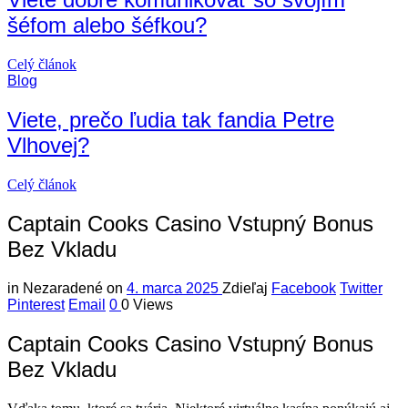
šéfom alebo šéfkou?
Celý článok
Blog
Viete, prečo ľudia tak fandia Petre
Vlhovej?
Celý článok
Captain Cooks Casino Vstupný Bonus
Bez Vkladu
in
Nezaradené
on
4. marca 2025
Zdieľaj
Facebook
Twitter
Pinterest
Email
0
0 Views
Captain Cooks Casino Vstupný Bonus
Bez Vkladu