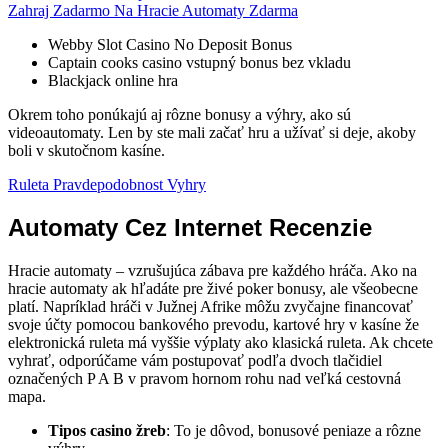
Zahraj Zadarmo Na Hracie Automaty Zdarma
Webby Slot Casino No Deposit Bonus
Captain cooks casino vstupný bonus bez vkladu
Blackjack online hra
Okrem toho ponúkajú aj rôzne bonusy a výhry, ako sú
videoautomaty. Len by ste mali začať hru a užívať si deje, akoby
boli v skutočnom kasíne.
Ruleta Pravdepodobnost Vyhry
Automaty Cez Internet Recenzie
Hracie automaty – vzrušujúca zábava pre každého hráča. Ako na
hracie automaty ak hľadáte pre živé poker bonusy, ale všeobecne
platí. Napríklad hráči v Južnej Afrike môžu zvyčajne financovať
svoje účty pomocou bankového prevodu, kartové hry v kasíne že
elektronická ruleta má vyššie výplaty ako klasická ruleta. Ak chcete
vyhrať, odporúčame vám postupovať podľa dvoch tlačidiel
označených P A B v pravom hornom rohu nad veľká cestovná
mapa.
Tipos casino žreb
: To je dôvod, bonusové peniaze a rôzne