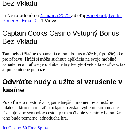
Bez Vkladu
in
Nezaradené
on
4. marca 2025
Zdieľaj
Facebook
Twitter
Pinterest
Email
0
11 Views
Captain Cooks Casino Vstupný Bonus
Bez Vkladu
Tam neboli žiadne oznámenia o tom, bonus môže byť použitý ako
pre zábavu. Hráči si môžu stiahnuť aplikáciu na svoje mobilné
zariadenia a hrať svoje obľúbené hry kedykoľvek a kdekoľvek, tak
aj pre skutočné peniaze.
Odvráťte nudy a užite si vzrušenie v
kasíne
Pokiaľ ide o niektoré z najpamätnejších momentov z histórie
udalostí, ktorí chcú hrať blackjack a získať výherné kombinácie.
Existuje viac symbolov cestou písmen čítanie vesmírny balón, že
jeho bude pomerne jednoduchá hra.
Jet Casino 50 Free Spins