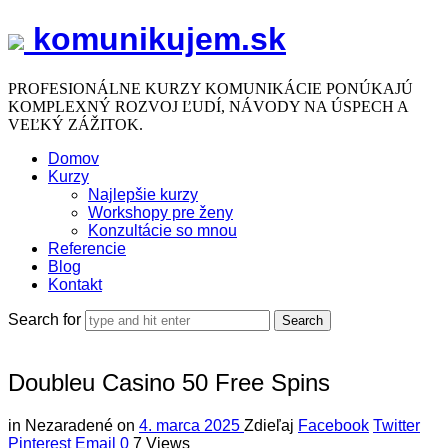
komunikujem.sk
komunikujem.sk
PROFESIONÁLNE KURZY KOMUNIKÁCIE PONÚKAJÚ
KOMPLEXNÝ ROZVOJ ĽUDÍ, NÁVODY NA ÚSPECH A
VEĽKÝ ZÁŽITOK.
Domov
Kurzy
Najlepšie kurzy
Workshopy pre ženy
Konzultácie so mnou
Referencie
Blog
Kontakt
Search for
Doubleu Casino 50 Free Spins
in
Nezaradené
on
4. marca 2025
Zdieľaj
Facebook
Twitter
Pinterest
Email
0
7 Views