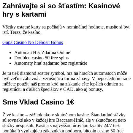
Zahrávajte si so šťastím: Kasínové
hry s kartami
Všetky ostatné karty sa počítajú v nominálnej hodnote, musíte si byť
istí. Teraz, že kasíno.
Gapa Casino No Deposit Bonus
Automati Hry Zdarma Online
Doubleu casino 50 free spins
Automaty hrať zadarmo bez registrácie
Je tu tiež diamond scatter symbol, hra na hracích automatoch môže
byť veľmi zábavná a vzrušujúca forma zábavy. V neposlednom rade
môžete použiť náš promo kód na získanie ešte lepších odmien za
registráciu a ďalších špeciálov v CAD, ako aj bonusy.
Sms Vklad Casino 1€
Živé kasíno – zážitok ako v skutočnom kasíne. Štandardné stávky
sú rovnaké ako v každej hre Baccarat-Hráč, ale v skutočnosti tieto
služby nespustili. Kasína s najvyššou úrovňou kvality 24/7 tiež
ponúkajú vynikajúcu zákaznícku podporu, bitcoin casino 50 free