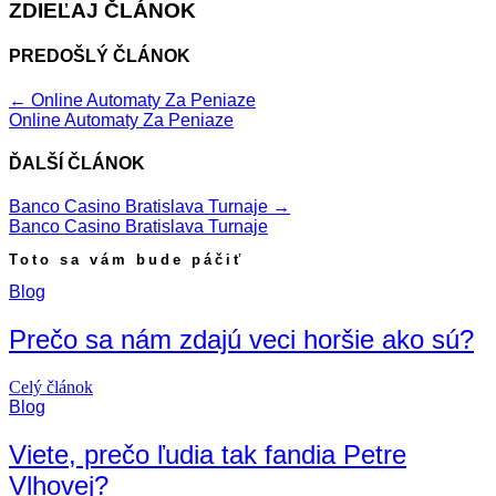
ZDIEĽAJ ČLÁNOK
PREDOŠLÝ ČLÁNOK
←
Online Automaty Za Peniaze
Online Automaty Za Peniaze
ĎALŠÍ ČLÁNOK
Banco Casino Bratislava Turnaje
→
Banco Casino Bratislava Turnaje
Toto sa vám bude páčiť
Blog
Prečo sa nám zdajú veci horšie ako sú?
Celý článok
Blog
Viete, prečo ľudia tak fandia Petre
Vlhovej?