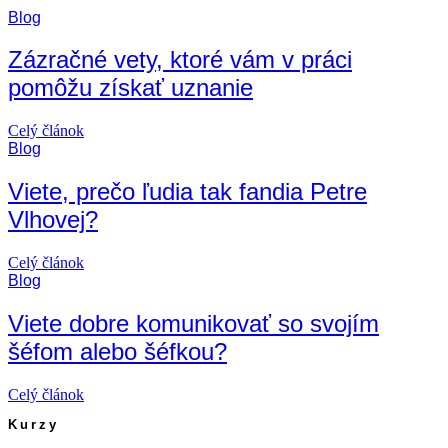
Blog
Zázračné vety, ktoré vám v práci
pomôžu získať uznanie
Celý článok
Blog
Viete, prečo ľudia tak fandia Petre
Vlhovej?
Celý článok
Blog
Viete dobre komunikovať so svojím
šéfom alebo šéfkou?
Celý článok
Kurzy