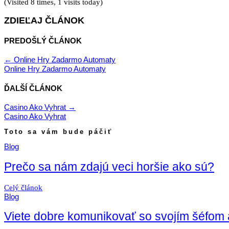
(Visited 8 times, 1 visits today)
ZDIEĽAJ ČLÁNOK
PREDOŠLÝ ČLÁNOK
←
Online Hry Zadarmo Automaty
Online Hry Zadarmo Automaty
ĎALŠÍ ČLÁNOK
Casino Ako Vyhrat
→
Casino Ako Vyhrat
Toto sa vám bude páčiť
Blog
Prečo sa nám zdajú veci horšie ako sú?
Celý článok
Blog
Viete dobre komunikovať so svojím šéfom 