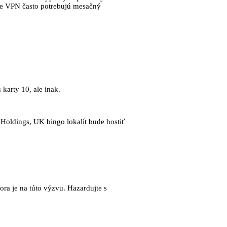
ete VPN často potrebujú mesačný
karty 10, ale inak.
Holdings, UK bingo lokalít bude hostiť
ora je na túto výzvu. Hazardujte s