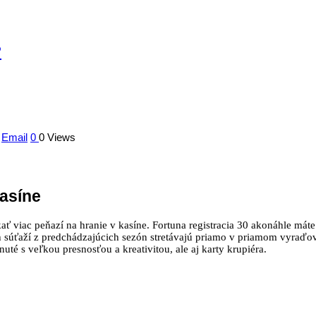
?
Email
0
0 Views
kasíne
ť viac peňazí na hranie v kasíne. Fortuna registracia 30 akonáhle máte 
 súťaží z predchádzajúcich sezón stretávajú priamo v priamom vyraďov
té s veľkou presnosťou a kreativitou, ale aj karty krupiéra.