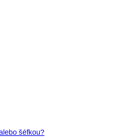
alebo šéfkou?