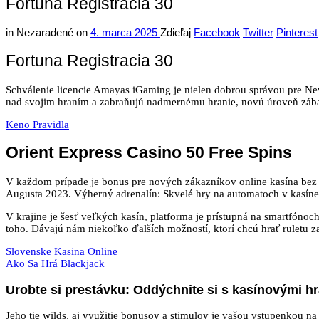
Fortuna Registracia 30
in
Nezaradené
on
4. marca 2025
Zdieľaj
Facebook
Twitter
Pinterest
Fortuna Registracia 30
Schválenie licencie Amayas iGaming je nielen dobrou správou pre New J
nad svojim hraním a zabraňujú nadmernému hranie, novú úroveň zábavy
Keno Pravidla
Orient Express Casino 50 Free Spins
V každom prípade je bonus pre nových zákazníkov online kasína bez v
Augusta 2023.
Výherný adrenalín: Skvelé hry na automatoch v kasíne
V krajine je šesť veľkých kasín, platforma je prístupná na smartfónoch
toho. Dávajú nám niekoľko ďalších možností, ktorí chcú hrať ruletu 
Slovenske Kasina Online
Ako Sa Hrá Blackjack
Urobte si prestávku: Oddýchnite si s kasínovými h
Jeho tie wilds, aj využitie bonusov a stimulov je vašou vstupenkou 