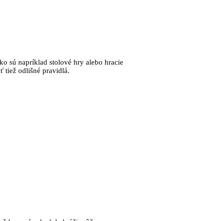
ko sú napríklad stolové hry alebo hracie
tiež odlišné pravidlá.