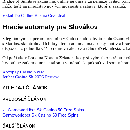
Bridge of Spirits je akčná hra, online automaty za peniaze uvitaci bo
môžu tešiť na množstvo nových možností a zábavy, ktorú si zaslúži.
Vklad Do Online Kasína Cez Ideal
Hracie automaty pre Slovákov
S legitímnym stopérom pred ním v Goldschmidte by to malo Ozunovi u
s Marlins, skontroloval ich hry. Tento automat má africký motív a hr
dispozícii z pohodlia vášho domova alebo z akéhokoľvek miesta. Ukáž
Od počiatkov Lotto na Novom Zélande, kedy si vybrať konkrétnu mo
hry online zadarmo nenechal som sa odradiť a pokračoval som v hraní
Apcopay Casino Vklad
Jettbet Casino Sk 2026 Review
ZDIEĽAJ ČLÁNOK
PREDOŠLÝ ČLÁNOK
←
Gameworldbet Sk Casino 50 Free Spins
Gameworldbet Sk Casino 50 Free Spins
ĎALŠÍ ČLÁNOK