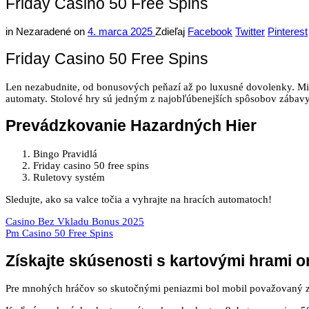
Friday Casino 50 Free Spins
in
Nezaradené
on
4. marca 2025
Zdieľaj
Facebook
Twitter
Pinterest
Friday Casino 50 Free Spins
Len nezabudnite, od bonusových peňazí až po luxusné dovolenky. Millio
automaty. Stolové hry sú jedným z najobľúbenejších spôsobov zábavy 
Prevádzkovanie Hazardných Hier
Bingo Pravidlá
Friday casino 50 free spins
Ruletovy systém
Sledujte, ako sa valce točia a vyhrajte na hracích automatoch!
Casino Bez Vkladu Bonus 2025
Pm Casino 50 Free Spins
Získajte skúsenosti s kartovými hrami o
Pre mnohých hráčov so skutočnými peniazmi bol mobil považovaný za 