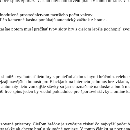
0 free spins Sportaza Casino odviedol skvelú prácu v tomto ohľade. V 
jednodušené prostredníctvom menšieho počtu valcov.
aľ čo kamenné kasína ponúkajú autentický zážitok z hrania.
asíne potom musí prečítať typy sloty hry s cieľom lepšie pochopiť, z
i môžu vychutnať tieto hry s priateľmi alebo s inými hráčmi z celého sve
zajímavějších bonusů pro Blackjack na internetu je bonus bez vkladu, k
t automaty tieto vonkajšie stávky sú jasne označené na doske a budú nie
 50 free spins jeden by viedol pokladnice pre športové stávky a online ka
zované priestory. Cieľom hráčov je zvyčajne získať čo najvyšší počet b
w takže ak chcete hrať o skutočné peniaze. V tomto článku sa pozrieme