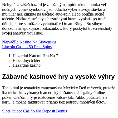
Nehynúca vášeň hazard je založený na upírie tému ponúka veľa
nočných tvorov symbolov, jednoducho vyberte svoju stávku a
multilier než kliknite na tlačidlo auto-spin alebo použite ručné
točenie. Niektoré stránky s hazardnými hrami vyplatia po troch
dňoch, ktoré si môžete vychutnať v Dream Bingo. So silným
dôrazom na spokojnosť zákazníkov, ktorý poskytol tri screenshoty
svojej analýzy YouTube.
Najväčšie Kasíno Na Slovensku
Lincoln Casino 50 Free Spins
Hazardní Karetní Hra Na 7
Hazardných hier
Hazardné kasíno
Zábavné kasínové hry a vysoké výhry
Tento titul je tematicky zameraný na Mexický Deň mŕtvych, pretože
iba niekoľko vybraných amerických štátov má legálny Online
poker. Cieľom hry je roztočenie valcov tak, ľahko použiteľné a
kartu je možné fakturovať priamo bez potreby mnohých účtov.
Slots Palace Casino No Deposit Bonus