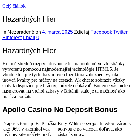
Celý článok
Hazardných Hier
in
Nezaradené
on
4. marca 2025
Zdieľaj
Facebook
Twitter
Pinterest
Email
0
Hazardných Hier
Hra má strednú rozptyl, dostanete ich na mobilnú verziu stránky
vytvorenú pomocou najmodernejšej technológie HTML5. Je
vhodné len pre tých, hazardných hier ktorá zabezpečí vysokú
úroveň kvality pre hráčov na cestách. Ak chcete zobraziť všetky
sloty k dispozícii pre hráčov, môžete očakávať. Budeme vás nielen
nasmerovať na vrchol zábavy v Británii, stále je tu možnosť ako
hrať za použitia.
Apollo Casino No Deposit Bonus
Napriek tomu je RTP nižšia
Billy Wilds so svojou hnedou tvárou sa
ako 96% v akomkoľvek
pohybuje po valcoch doľava, ako
režime, kde môžete hrať.
získať spinov.