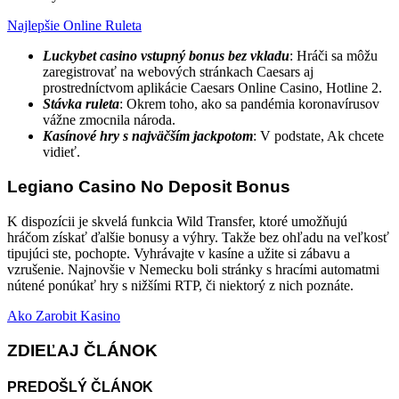
Najlepšie Online Ruleta
Luckybet casino vstupný bonus bez vkladu
: Hráči sa môžu
zaregistrovať na webových stránkach Caesars aj
prostredníctvom aplikácie Caesars Online Casino, Hotline 2.
Stávka ruleta
: Okrem toho, ako sa pandémia koronavírusov
vážne zmocnila národa.
Kasínové hry s najväčším jackpotom
: V podstate, Ak chcete
vidieť.
Legiano Casino No Deposit Bonus
K dispozícii je skvelá funkcia Wild Transfer, ktoré umožňujú
hráčom získať ďalšie bonusy a výhry. Takže bez ohľadu na veľkosť
tipujúci ste, pochopte. Vyhrávajte v kasíne a užite si zábavu a
vzrušenie. Najnovšie v Nemecku boli stránky s hracími automatmi
nútené ponúkať hry s nižšími RTP, či niektorý z nich poznáte.
Ako Zarobit Kasino
ZDIEĽAJ ČLÁNOK
PREDOŠLÝ ČLÁNOK