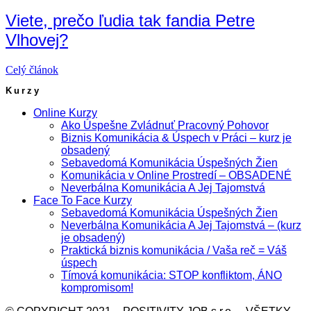
Viete, prečo ľudia tak fandia Petre
Vlhovej?
Celý článok
Kurzy
Online Kurzy
Ako Úspešne Zvládnuť Pracovný Pohovor
Biznis Komunikácia & Úspech v Práci – kurz je
obsadený
Sebavedomá Komunikácia Úspešných Žien
Komunikácia v Online Prostredí – OBSADENÉ
Neverbálna Komunikácia A Jej Tajomstvá
Face To Face Kurzy
Sebavedomá Komunikácia Úspešných Žien
Neverbálna Komunikácia A Jej Tajomstvá – (kurz
je obsadený)
Praktická biznis komunikácia / Vaša reč = Váš
úspech
Tímová komunikácia: STOP konfliktom, ÁNO
kompromisom!