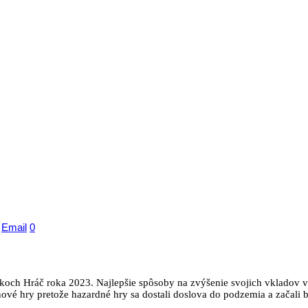
Email
0
etekoch Hráč roka 2023. Najlepšie spôsoby na zvýšenie svojich vkladov v
asínové hry pretože hazardné hry sa dostali doslova do podzemia a začal