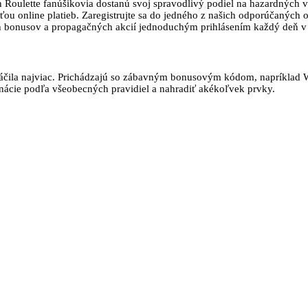
 Roulette fanúšikovia dostanú svoj spravodlivý podiel na hazardných v
ťou online platieb. Zaregistrujte sa do jedného z našich odporúčaných o
ch bonusov a propagačných akcií jednoduchým prihlásením každý deň v
páčila najviac. Prichádzajú so zábavným bonusovým kódom, napríklad Wil
nácie podľa všeobecných pravidiel a nahradiť akékoľvek prvky.