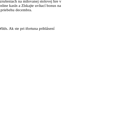
zrušeniach na milovanej stolovej hre v
nline kasín a Získajte uvítací bonus na
 priebehu decembra.
ds. Ak ste pri ifortuna prihlásení