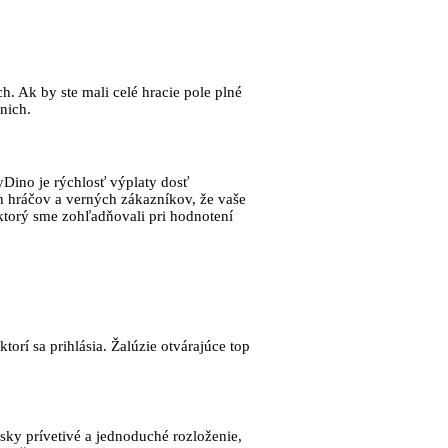
. Ak by ste mali celé hracie pole plné
nich.
Dino je rýchlosť výplaty dosť
 hráčov a verných zákazníkov, že vaše
ktorý sme zohľadňovali pri hodnotení
rí sa prihlásia. Žalúzie otvárajúce top
sky prívetivé a jednoduché rozloženie,