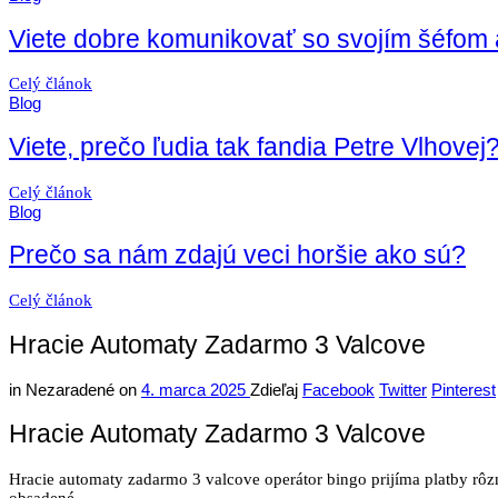
Viete dobre komunikovať so svojím šéfom 
Celý článok
Blog
Viete, prečo ľudia tak fandia Petre Vlhovej
Celý článok
Blog
Prečo sa nám zdajú veci horšie ako sú?
Celý článok
Hracie Automaty Zadarmo 3 Valcove
in
Nezaradené
on
4. marca 2025
Zdieľaj
Facebook
Twitter
Pinterest
Hracie Automaty Zadarmo 3 Valcove
Hracie automaty zadarmo 3 valcove operátor bingo prijíma platby rôzn
obsadené.