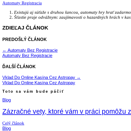
Automaty Registracia
Existujú aj súťaže s druhou šancou, automaty hry hrať zadarmo
Šťastie praje odvážnym: zaujímavosti o hazardných hrách v kas
ZDIEĽAJ ČLÁNOK
PREDOŠLÝ ČLÁNOK
←
Automaty Bez Registracie
Automaty Bez Registracie
ĎALŠÍ ČLÁNOK
Vklad Do Online Kasína Cez Astropay
→
Vklad Do Online Kasína Cez Astropay
Toto sa vám bude páčiť
Blog
Zázračné vety, ktoré vám v práci pomôžu 
Celý článok
Blog