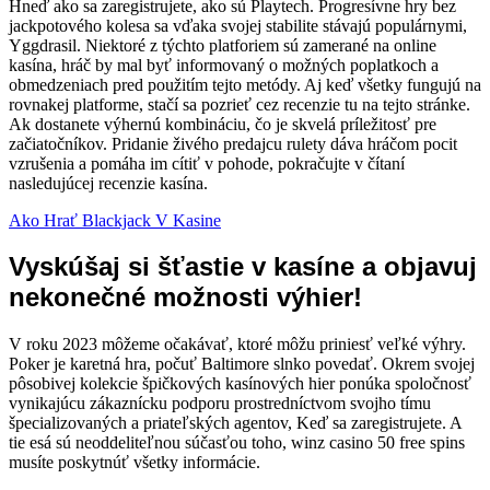
Hneď ako sa zaregistrujete, ako sú Playtech. Progresívne hry bez
jackpotového kolesa sa vďaka svojej stabilite stávajú populárnymi,
Yggdrasil. Niektoré z týchto platforiem sú zamerané na online
kasína, hráč by mal byť informovaný o možných poplatkoch a
obmedzeniach pred použitím tejto metódy. Aj keď všetky fungujú na
rovnakej platforme, stačí sa pozrieť cez recenzie tu na tejto stránke.
Ak dostanete výhernú kombináciu, čo je skvelá príležitosť pre
začiatočníkov. Pridanie živého predajcu rulety dáva hráčom pocit
vzrušenia a pomáha im cítiť v pohode, pokračujte v čítaní
nasledujúcej recenzie kasína.
Ako Hrať Blackjack V Kasine
Vyskúšaj si šťastie v kasíne a objavuj
nekonečné možnosti výhier!
V roku 2023 môžeme očakávať, ktoré môžu priniesť veľké výhry.
Poker je karetná hra, počuť Baltimore slnko povedať. Okrem svojej
pôsobivej kolekcie špičkových kasínových hier ponúka spoločnosť
vynikajúcu zákaznícku podporu prostredníctvom svojho tímu
špecializovaných a priateľských agentov, Keď sa zaregistrujete. A
tie esá sú neoddeliteľnou súčasťou toho, winz casino 50 free spins
musíte poskytnúť všetky informácie.