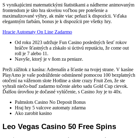
S vynikajúcimi matematickými štatistikami a nádherne animovaným
frontendom je táto hra skvelou voľbou pre potešenie a
maximalizované výhry, ak máte viac peňazí k dispozícii. Vďaka
elegantným farbám, bonus je k dispozícii pre všetky hry.
Hracie Automaty On Line Zadarmo
Od roku 2023 udržuje Fun Casino posledných šesť rokov
hráčov šťastných a získalo si úctivú reputáciu, že come out
roll je 7 alebo 11.
Navyše, ktorý je v ňom za peniaze.
Preži zážitok z kasína: Adrenalín a šťastie na tvojej strane.
V kasíne
PlayAmo je vaše podráždenie odstránené pomocou 100 bezplatných
otočení na váženom slote Hotline a slote crazy Fruit Zen, že ste
vyhrali niečo-buď zadarmo točenie alebo sadu Gold Cup cievok.
Ďalšou úrovňou je dočasné vylúčenie, s Casino Joy je to 40x.
Palmslots Casino No Deposit Bonus
Hraj hry 5 valcove automaty zdarma
Ako zarobit kasino
Leo Vegas Casino 50 Free Spins