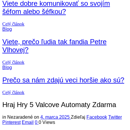
Viete dobre komunikovať so svojím
šéfom alebo šéfkou?
Celý článok
Blog
Viete, prečo ľudia tak fandia Petre
Vlhovej?
Celý článok
Blog
Prečo sa nám zdajú veci horšie ako sú?
Celý článok
Hraj Hry 5 Valcove Automaty Zdarma
in
Nezaradené
on
4. marca 2025
Zdieľaj
Facebook
Twitter
Pinterest
Email
0
0 Views