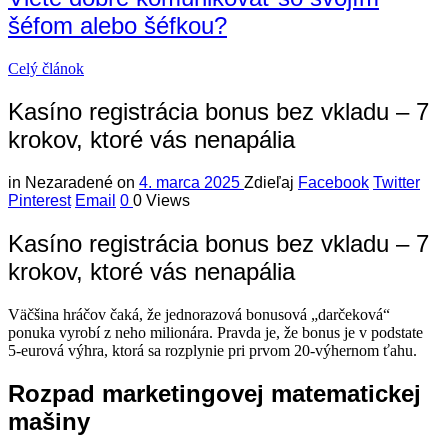
šéfom alebo šéfkou?
Celý článok
Kasíno registrácia bonus bez vkladu – 7
krokov, ktoré vás nenapália
in
Nezaradené
on
4. marca 2025
Zdieľaj
Facebook
Twitter
Pinterest
Email
0
0 Views
Kasíno registrácia bonus bez vkladu – 7
krokov, ktoré vás nenapália
Väčšina hráčov čaká, že jednorazová bonusová „darčeková“
ponuka vyrobí z neho milionára. Pravda je, že bonus je v podstate
5‑eurová výhra, ktorá sa rozplynie pri prvom 20‑výhernom ťahu.
Rozpad marketingovej matematickej
mašiny