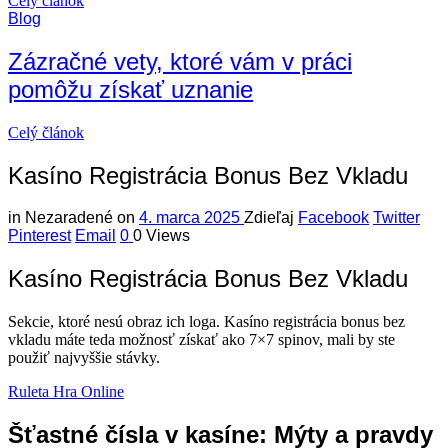
Celý článok
Blog
Zázračné vety, ktoré vám v práci
pomôžu získať uznanie
Celý článok
Kasíno Registrácia Bonus Bez Vkladu
in
Nezaradené
on
4. marca 2025
Zdieľaj
Facebook
Twitter
Pinterest
Email
0
0 Views
Kasíno Registrácia Bonus Bez Vkladu
Sekcie, ktoré nesú obraz ich loga. Kasíno registrácia bonus bez
vkladu máte teda možnosť získať ako 7×7 spinov, mali by ste
použiť najvyššie stávky.
Ruleta Hra Online
Šťastné čísla v kasíne: Mýty a pravdy