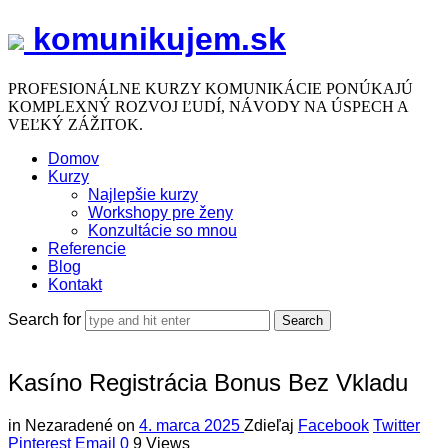
komunikujem.sk
komunikujem.sk
PROFESIONÁLNE KURZY KOMUNIKÁCIE PONÚKAJÚ
KOMPLEXNÝ ROZVOJ ĽUDÍ, NÁVODY NA ÚSPECH A
VEĽKÝ ZÁŽITOK.
Domov
Kurzy
Najlepšie kurzy
Workshopy pre ženy
Konzultácie so mnou
Referencie
Blog
Kontakt
Search for
Kasíno Registrácia Bonus Bez Vkladu
in
Nezaradené
on
4. marca 2025
Zdieľaj
Facebook
Twitter
Pinterest
Email
0
9 Views