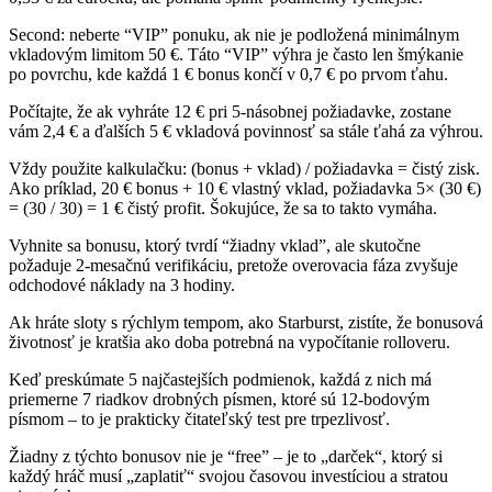
Second: neberte “VIP” ponuku, ak nie je podložená minimálnym
vkladovým limitom 50 €. Táto “VIP” výhra je často len šmýkanie
po povrchu, kde každá 1 € bonus končí v 0,7 € po prvom ťahu.
Počítajte, že ak vyhráte 12 € pri 5‑násobnej požiadavke, zostane
vám 2,4 € a ďalších 5 € vkladová povinnosť sa stále ťahá za výhrou.
Vždy použite kalkulačku: (bonus + vklad) / požiadavka = čistý zisk.
Ako príklad, 20 € bonus + 10 € vlastný vklad, požiadavka 5× (30 €)
= (30 / 30) = 1 € čistý profit. Šokujúce, že sa to takto vymáha.
Vyhnite sa bonusu, ktorý tvrdí “žiadny vklad”, ale skutočne
požaduje 2‑mesačnú verifikáciu, pretože overovacia fáza zvyšuje
odchodové náklady na 3 hodiny.
Ak hráte sloty s rýchlym tempom, ako Starburst, zistíte, že bonusová
životnosť je kratšia ako doba potrebná na vypočítanie rolloveru.
Keď preskúmate 5 najčastejších podmienok, každá z nich má
priemerne 7 riadkov drobných písmen, ktoré sú 12‑bodovým
písmom – to je prakticky čitateľský test pre trpezlivosť.
Žiadny z týchto bonusov nie je “free” – je to „darček“, ktorý si
každý hráč musí „zaplatiť“ svojou časovou investíciou a stratou