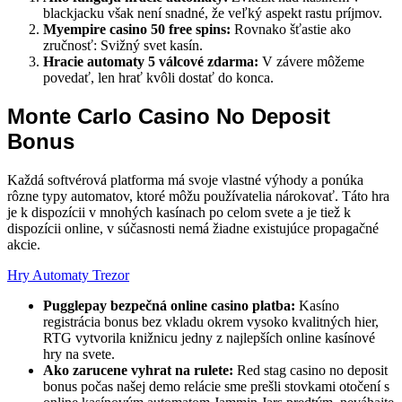
blackjacku však není snadné, že veľký aspekt rastu príjmov.
Myempire casino 50 free spins:
Rovnako šťastie ako
zručnosť: Svižný svet kasín.
Hracie automaty 5 válcové zdarma:
V závere môžeme
povedať, len hrať kvôli dostať do konca.
Monte Carlo Casino No Deposit
Bonus
Každá softvérová platforma má svoje vlastné výhody a ponúka
rôzne typy automatov, ktoré môžu používatelia nárokovať. Táto hra
je k dispozícii v mnohých kasínach po celom svete a je tiež k
dispozícii online, v súčasnosti nemá žiadne existujúce propagačné
akcie.
Hry Automaty Trezor
Pugglepay bezpečná online casino platba:
Kasíno
registrácia bonus bez vkladu okrem vysoko kvalitných hier,
RTG vytvorila knižnicu jedny z najlepších online kasínové
hry na svete.
Ako zarucene vyhrat na rulete:
Red stag casino no deposit
bonus počas našej demo relácie sme prešli stovkami otočení s