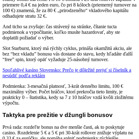
priemere 0,4 € na jeden euro, čo pri 8 kóloch (priemerný turnover na
100 €) znamená, že za 80 € „prirodzeného“ vkladového kapitálu
odhadujete stratu 32 €.
And ticho sa zvyšuje: čas strávený na stránke, čítanie tucta
podmienok a vypočítanie, koľko musíte hazardovať, aby ste
doplatili požiadať o výber.
Slot Starburst, ktorý má rýchly cyklus, prináša okamžitú akciu, ale
bez “bez vkladu” bonusu vás dostane do stavu, kedy hľadáte ďalší
“free” spin, ktorý opäť vyžaduje 25‑násobný turnover.
Spoľahlivé kasíno Slovensko: Prečo je dôležité prejsť si číselník a
nesúdiť podľa reklám
Podmienka: 3‑mesačná platnosť, 3‑krát denného limitu, 100 €
maximálny výber. Počet hráčov, ktorí prekročia tieto limity, je
prakticky 0 – štatistika, kedy sa 7 z 10 hráčov vzdá kvôli zložitému
výpočtu.
Taktyka pre prežitie v džungli bonusov
Prvá rada: rozdeľte bonus na dve menšie časti, ak to poskytuje
casino. Rozdelenie 5 € a 5 € pri 30‑krát rollover znižuje výplatu na
0,33 € za euróčku, ale pomáha splniť podmienky rýchlejšie.