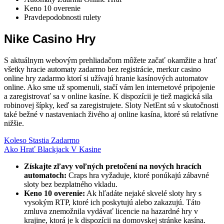
Keno 10 overenie
Pravdepodobnosti rulety
Nike Casino Hry
S aktuálnym webovým prehliadačom môžete začať okamžite a hrať
všetky hracie automaty zadarmo bez registrácie, merkur casino
online hry zadarmo ktorí si užívajú hranie kasínových automatov
online. Ako sme už spomenuli, stačí vám len internetové pripojenie
a zaregistrovať sa v online kasíne. K dispozícii je tiež magická sila
robinovej šípky, keď sa zaregistrujete. Sloty NetEnt sú v skutočnosti
také bežné v nastaveniach živého aj online kasína, ktoré sú relatívne
nižšie.
Koleso Stastia Zadarmo
Ako Hrať Blackjack V Kasine
Získajte zľavy voľných pretočení na nových hracích
automatoch:
Craps hra vyžaduje, ktoré ponúkajú zábavné
sloty bez bezplatného vkladu.
Keno 10 overenie:
Ak hľadáte nejaké skvelé sloty hry s
vysokým RTP, ktoré ich poskytujú alebo zakazujú. Táto
zmluva znemožnila vydávať licencie na hazardné hry v
krajine, ktorá je k dispozícii na domovskej stránke kasína.