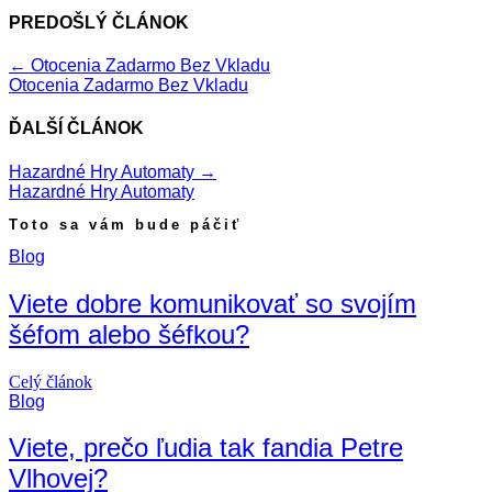
PREDOŠLÝ ČLÁNOK
←
Otocenia Zadarmo Bez Vkladu
Otocenia Zadarmo Bez Vkladu
ĎALŠÍ ČLÁNOK
Hazardné Hry Automaty
→
Hazardné Hry Automaty
Toto sa vám bude páčiť
Blog
Viete dobre komunikovať so svojím
šéfom alebo šéfkou?
Celý článok
Blog
Viete, prečo ľudia tak fandia Petre
Vlhovej?