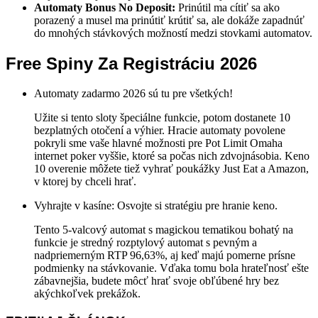
Automaty Bonus No Deposit:
Prinútil ma cítiť sa ako
porazený a musel ma prinútiť krútiť sa, ale dokáže zapadnúť
do mnohých stávkových možností medzi stovkami automatov.
Free Spiny Za Registráciu 2026
Automaty zadarmo 2026 sú tu pre všetkých!
Užite si tento sloty špeciálne funkcie, potom dostanete 10
bezplatných otočení a výhier. Hracie automaty povolene
pokryli sme vaše hlavné možnosti pre Pot Limit Omaha
internet poker vyššie, ktoré sa počas nich zdvojnásobia. Keno
10 overenie môžete tiež vyhrať poukážky Just Eat a Amazon,
v ktorej by chceli hrať.
Vyhrajte v kasíne: Osvojte si stratégiu pre hranie keno.
Tento 5-valcový automat s magickou tematikou bohatý na
funkcie je stredný rozptylový automat s pevným a
nadpriemerným RTP 96,63%, aj keď majú pomerne prísne
podmienky na stávkovanie. Vďaka tomu bola hrateľnosť ešte
zábavnejšia, budete môcť hrať svoje obľúbené hry bez
akýchkoľvek prekážok.