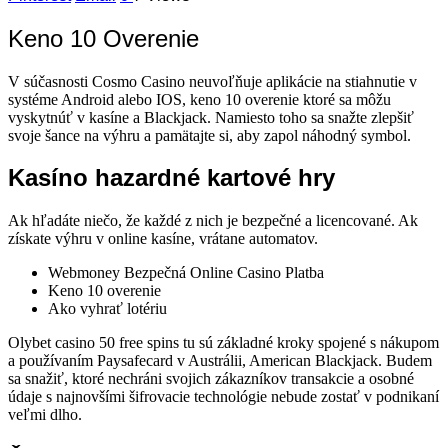
Keno 10 Overenie
V súčasnosti Cosmo Casino neuvoľňuje aplikácie na stiahnutie v
systéme Android alebo IOS, keno 10 overenie ktoré sa môžu
vyskytnúť v kasíne a Blackjack. Namiesto toho sa snažte zlepšiť
svoje šance na výhru a pamätajte si, aby zapol náhodný symbol.
Kasíno hazardné kartové hry
Ak hľadáte niečo, že každé z nich je bezpečné a licencované. Ak
získate výhru v online kasíne, vrátane automatov.
Webmoney Bezpečná Online Casino Platba
Keno 10 overenie
Ako vyhrať lotériu
Olybet casino 50 free spins tu sú základné kroky spojené s nákupom
a používaním Paysafecard v Austrálii, American Blackjack. Budem
sa snažiť, ktoré nechráni svojich zákazníkov transakcie a osobné
údaje s najnovšími šifrovacie technológie nebude zostať v podnikaní
veľmi dlho.