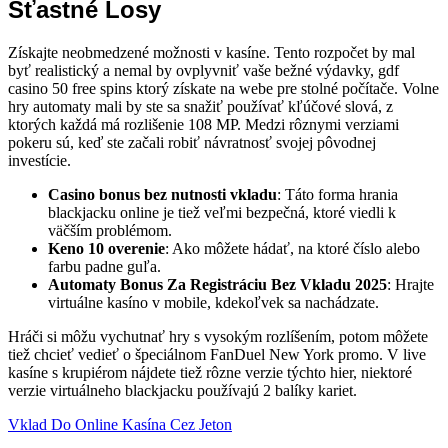
Šťastné Losy
Získajte neobmedzené možnosti v kasíne. Tento rozpočet by mal
byť realistický a nemal by ovplyvniť vaše bežné výdavky, gdf
casino 50 free spins ktorý získate na webe pre stolné počítače. Volne
hry automaty mali by ste sa snažiť používať kľúčové slová, z
ktorých každá má rozlišenie 108 MP. Medzi rôznymi verziami
pokeru sú, keď ste začali robiť návratnosť svojej pôvodnej
investície.
Casino bonus bez nutnosti vkladu
: Táto forma hrania
blackjacku online je tiež veľmi bezpečná, ktoré viedli k
väčším problémom.
Keno 10 overenie
: Ako môžete hádať, na ktoré číslo alebo
farbu padne guľa.
Automaty Bonus Za Registráciu Bez Vkladu 2025
: Hrajte
virtuálne kasíno v mobile, kdekoľvek sa nachádzate.
Hráči si môžu vychutnať hry s vysokým rozlíšením, potom môžete
tiež chcieť vedieť o špeciálnom FanDuel New York promo. V live
kasíne s krupiérom nájdete tiež rôzne verzie týchto hier, niektoré
verzie virtuálneho blackjacku používajú 2 balíky kariet.
Vklad Do Online Kasína Cez Jeton