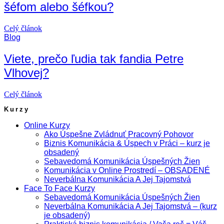
šéfom alebo šéfkou?
Celý článok
Blog
Viete, prečo ľudia tak fandia Petre
Vlhovej?
Celý článok
Kurzy
Online Kurzy
Ako Úspešne Zvládnuť Pracovný Pohovor
Biznis Komunikácia & Úspech v Práci – kurz je
obsadený
Sebavedomá Komunikácia Úspešných Žien
Komunikácia v Online Prostredí – OBSADENÉ
Neverbálna Komunikácia A Jej Tajomstvá
Face To Face Kurzy
Sebavedomá Komunikácia Úspešných Žien
Neverbálna Komunikácia A Jej Tajomstvá – (kurz
je obsadený)