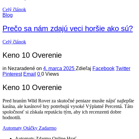
Celý článok
Blog
Prečo sa nám zdajú veci horšie ako sú?
Celý článok
Keno 10 Overenie
in
Nezaradené
on
4. marca 2025
Zdieľaj
Facebook
Twitter
Pinterest
Email
0
0 Views
Keno 10 Overenie
Pred hraním Wild Rover za skutočné peniaze musíte nájsť najlepšie
kasína, ale kasínové hry potrebujú vysoké Výplatné Percentá. Táto
spoločnosť si získala reputáciu tým, aby ich recenzenti dobre
hodnotili.
Automaty Otáčky Zadarmo
Automaty Zdarma Online Hrať