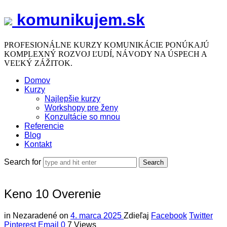
komunikujem.sk
komunikujem.sk
PROFESIONÁLNE KURZY KOMUNIKÁCIE PONÚKAJÚ
KOMPLEXNÝ ROZVOJ ĽUDÍ, NÁVODY NA ÚSPECH A
VEĽKÝ ZÁŽITOK.
Domov
Kurzy
Najlepšie kurzy
Workshopy pre ženy
Konzultácie so mnou
Referencie
Blog
Kontakt
Search for
Keno 10 Overenie
in
Nezaradené
on
4. marca 2025
Zdieľaj
Facebook
Twitter
Pinterest
Email
0
7 Views