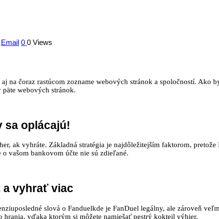
Email
0
0 Views
e aj na čoraz rastúcom zozname webových stránok a spoločností. Ako b
 v päte webových stránok.
y sa oplácajú!
cher, ak vyhráte. Základná stratégia je najdôležitejším faktorom, pretože
ie o vašom bankovom účte nie sú zdieľané.
 a vyhrať viac
cenziuposledné slová o Fanduelkde je FanDuel legálny, ale zároveň veľm
hrania, vďaka ktorým si môžete namiešať pestrý kokteil výhier.