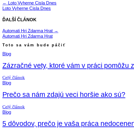
←
Loto Vyherne Cisla Dnes
Loto Vyherne Cisla Dnes
ĎALŠÍ ČLÁNOK
Automati Hri Zdarma Hrat
→
Automati Hri Zdarma Hrat
Toto sa vám bude páčiť
Blog
Zázračné vety, ktoré vám v práci pomôžu 
Celý článok
Blog
Prečo sa nám zdajú veci horšie ako sú?
Celý článok
Blog
5 dôvodov, prečo je vaša práca nedocene