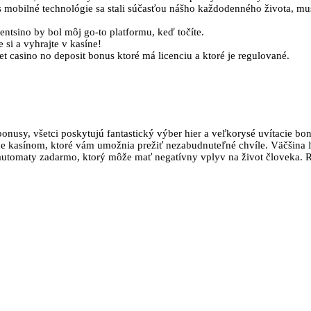
 mobilné technológie sa stali súčasťou nášho každodenného života, musí
ntsino by bol môj go-to platformu, keď točíte.
 si a vyhrajte v kasíne!
t casino no deposit bonus ktoré má licenciu a ktoré je regulované.
onusy, všetci poskytujú fantastický výber hier a veľkorysé uvítacie b
e kasínom, ktoré vám umožnia prežiť nezabudnuteľné chvíle. Väčšina 
 automaty zadarmo, ktorý môže mať negatívny vplyv na život človeka. Ru