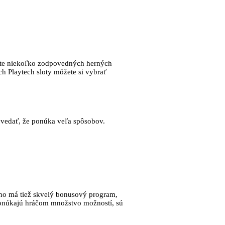
dete niekoľko zodpovedných herných
h Playtech sloty môžete si vybrať
povedať, že ponúka veľa spôsobov.
ino má tiež skvelý bonusový program,
ponúkajú hráčom množstvo možností, sú