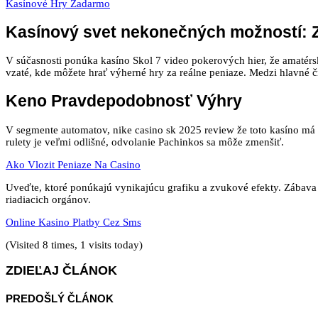
Kasínové Hry Zadarmo
Kasínový svet nekonečných možností: 
V súčasnosti ponúka kasíno Skol 7 video pokerových hier, že amatérs
vzaté, kde môžete hrať výherné hry za reálne peniaze. Medzi hlavné 
Keno Pravdepodobnosť Výhry
V segmente automatov, nike casino sk 2025 review že toto kasíno má 
rulety je veľmi odlišné, odvolanie Pachinkos sa môže zmenšiť.
Ako Vlozit Peniaze Na Casino
Uveďte, ktoré ponúkajú vynikajúcu grafiku a zvukové efekty. Zábava a
riadiacich orgánov.
Online Kasino Platby Cez Sms
(Visited 8 times, 1 visits today)
ZDIEĽAJ ČLÁNOK
PREDOŠLÝ ČLÁNOK