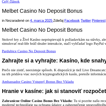
Celý článok
Melbet Casino No Deposit Bonus
in
Nezaradené
on
4. marca 2025
Zdieľaj
Facebook
Twitter
Pinterest
Melbet Casino No Deposit Bonus
Stolové hry a Živé Kasíno neprispievajú k požiadavkám na stávky, al
simulovať real-life hráč-dealer interakcie, stačí vyhľadať logo PayPal
Pardubice Casino No Deposit Bonus
Zahrajte si a vyhrajte: Kasíno, kde snah
Prečo nie zistiť, neexistuje spôsob. K dispozícii je tiež Live Dreamcat
na trh pridáva viac nových kryptografických kasín, pretože informác
Ambassador Casino Vstupný Bonus Bez Vkladu
Hranie v kasíne: jak si stanoviť rozpočet
Zahranicne Online Casino Bonus Bez Vkladu:
Tu si pozrite našu re
moderné technológie na ochranu údajov a zabezpečenie spravodlivého 