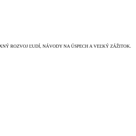
NÝ ROZVOJ ĽUDÍ, NÁVODY NA ÚSPECH A VEĽKÝ ZÁŽITOK.