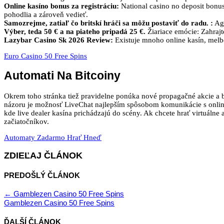
Online kasíno bonus za registráciu:
National casino no deposit bonus
pohodlia a zároveň vedieť.
Samozrejme, zatiaľ čo britskí hráči sa môžu postaviť do radu. :
Age
Výber, teda 50 € a na piateho pripadá 25 €.
Žiariace emócie: Zahrajte
Lazybar Casino Sk 2026 Review:
Existuje mnoho online kasín, melbe
Euro Casino 50 Free Spins
Automati Na Bitcoiny
Okrem toho stránka tiež pravidelne ponúka nové propagačné akcie a b
názoru je možnosť LiveChat najlepším spôsobom komunikácie s onlin
kde live dealer kasína prichádzajú do scény. Ak chcete hrať virtuálne
začiatočníkov.
Automaty Zadarmo Hrať Hneď
ZDIEĽAJ ČLÁNOK
PREDOŠLÝ ČLÁNOK
←
Gamblezen Casino 50 Free Spins
Gamblezen Casino 50 Free Spins
ĎALŠÍ ČLÁNOK