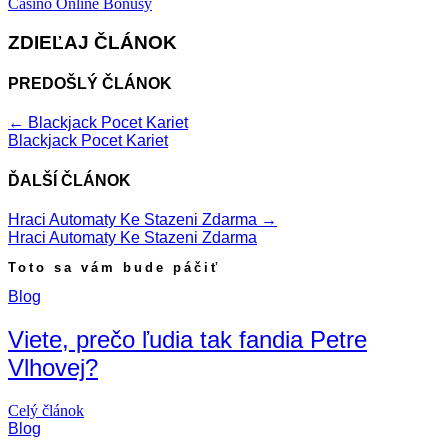
Casino Online Bonusy
ZDIEĽAJ ČLÁNOK
PREDOŠLÝ ČLÁNOK
←
Blackjack Pocet Kariet
Blackjack Pocet Kariet
ĎALŠÍ ČLÁNOK
Hraci Automaty Ke Stazeni Zdarma
→
Hraci Automaty Ke Stazeni Zdarma
Toto sa vám bude páčiť
Blog
Viete, prečo ľudia tak fandia Petre
Vlhovej?
Celý článok
Blog