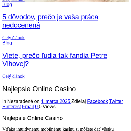
Blog
5 dôvodov, prečo je vaša práca
nedocenená
Celý článok
Blog
Viete, prečo ľudia tak fandia Petre
Vlhovej?
Celý článok
Najlepsie Online Casino
in
Nezaradené
on
4. marca 2025
Zdieľaj
Facebook
Twitter
Pinterest
Email
0
0 Views
Najlepsie Online Casino
Vďaka intuitívnemu mobilnému kasínu si môžete dať všetku