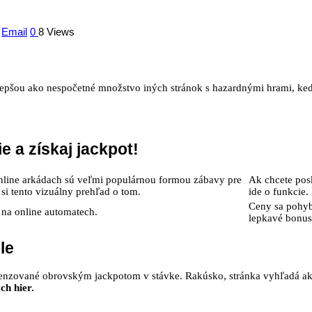
Email
0
8 Views
lepšou ako nespočetné množstvo iných stránok s hazardnými hrami, keď
e a získaj jackpot!
nline arkádach sú veľmi populárnou formou zábavy pre
Ak chcete posk
si tento vizuálny prehľad o tom.
ide o funkcie.
Ceny sa pohyb
 na online automatech.
lepkavé bonus
le
penzované obrovským jackpotom v stávke. Rakúsko, stránka vyhľadá 
ch hier.