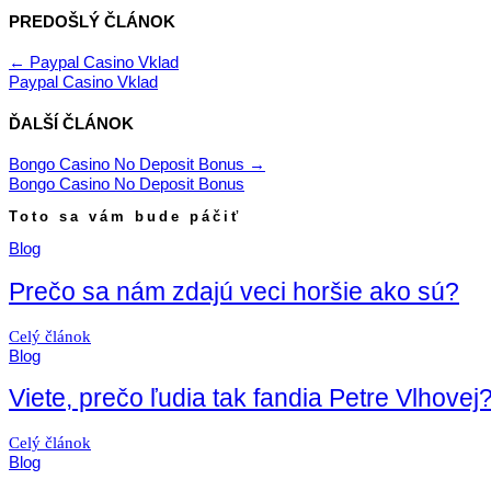
PREDOŠLÝ ČLÁNOK
←
Paypal Casino Vklad
Paypal Casino Vklad
ĎALŠÍ ČLÁNOK
Bongo Casino No Deposit Bonus
→
Bongo Casino No Deposit Bonus
Toto sa vám bude páčiť
Blog
Prečo sa nám zdajú veci horšie ako sú?
Celý článok
Blog
Viete, prečo ľudia tak fandia Petre Vlhovej
Celý článok
Blog