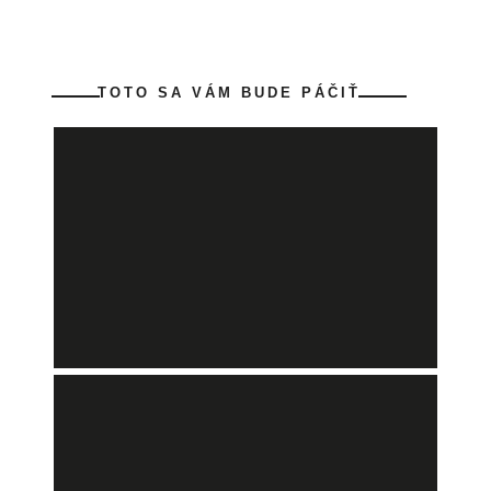
TOTO SA VÁM BUDE PÁČIŤ