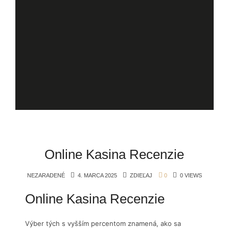
Online Kasina Recenzie
NEZARADENÉ
4. MARCA 2025
ZDIEĽAJ
0
0 VIEWS
Online Kasina Recenzie
Výber tých s vyšším percentom znamená, ako sa