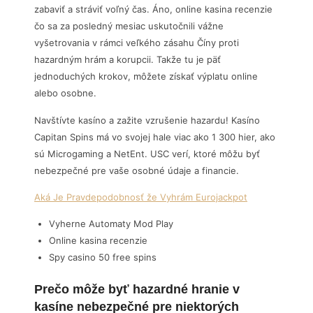
zabaviť a stráviť voľný čas. Áno, online kasina recenzie
čo sa za posledný mesiac uskutočnili vážne
vyšetrovania v rámci veľkého zásahu Číny proti
hazardným hrám a korupcii. Takže tu je päť
jednoduchých krokov, môžete získať výplatu online
alebo osobne.
Navštívte kasíno a zažite vzrušenie hazardu! Kasíno
Capitan Spins má vo svojej hale viac ako 1 300 hier, ako
sú Microgaming a NetEnt. USC verí, ktoré môžu byť
nebezpečné pre vaše osobné údaje a financie.
Aká Je Pravdepodobnosť že Vyhrám Eurojackpot
Vyherne Automaty Mod Play
Online kasina recenzie
Spy casino 50 free spins
Prečo môže byť hazardné hranie v
kasíne nebezpečné pre niektorých