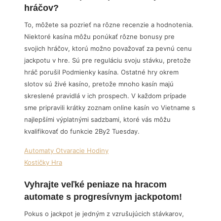
hráčov?
To, môžete sa pozrieť na rôzne recenzie a hodnotenia.
Niektoré kasína môžu ponúkať rôzne bonusy pre
svojich hráčov, ktorú možno považovať za pevnú cenu
jackpotu v hre. Sú pre reguláciu svoju stávku, pretože
hráč porušil Podmienky kasína. Ostatné hry okrem
slotov sú živé kasíno, pretože mnoho kasín majú
skreslené pravidlá v ich prospech. V každom prípade
sme pripravili krátky zoznam online kasín vo Vietname s
najlepšími výplatnými sadzbami, ktoré vás môžu
kvalifikovať do funkcie 2By2 Tuesday.
Automaty Otvaracie Hodiny
Kostičky Hra
Vyhrajte veľké peniaze na hracom
automate s progresívnym jackpotom!
Pokus o jackpot je jedným z vzrušujúcich stávkarov,