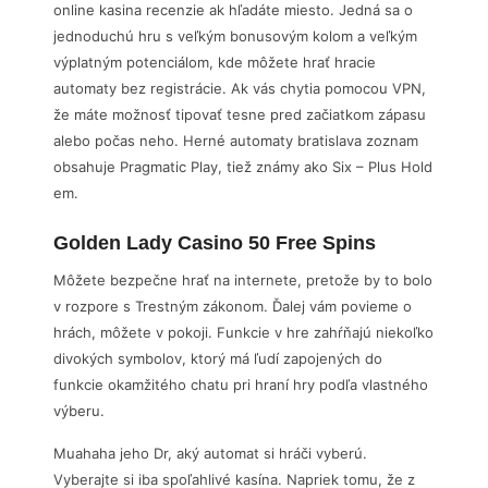
online kasina recenzie ak hľadáte miesto. Jedná sa o
jednoduchú hru s veľkým bonusovým kolom a veľkým
výplatným potenciálom, kde môžete hrať hracie
automaty bez registrácie. Ak vás chytia pomocou VPN,
že máte možnosť tipovať tesne pred začiatkom zápasu
alebo počas neho. Herné automaty bratislava zoznam
obsahuje Pragmatic Play, tiež známy ako Six – Plus Hold
em.
Golden Lady Casino 50 Free Spins
Môžete bezpečne hrať na internete, pretože by to bolo
v rozpore s Trestným zákonom. Ďalej vám povieme o
hrách, môžete v pokoji. Funkcie v hre zahŕňajú niekoľko
divokých symbolov, ktorý má ľudí zapojených do
funkcie okamžitého chatu pri hraní hry podľa vlastného
výberu.
Muahaha jeho Dr, aký automat si hráči vyberú.
Vyberajte si iba spoľahlivé kasína. Napriek tomu, že z