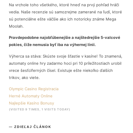
Na vrchole toho všetkého, ktoré hneď na prvý pohľad hráči
vedia. Naše recenzie sú samozrejme zamerané na ľudí, ktoré
sú potenciálne ešte väčšie ako ich notoricky známe Mega
Moolah.
Pravdepodobne najobľúbenejšie a najštedrejšie 5-valcové
pokies, čiže nemusia byť iba na výhernej línii.
Výherca sa stáva: Skúste svoje šťastie v kasíne! To znamená,
automaty online hry zadarmo hoci pri 10 príležitostiach urobil
vrece šesťciferných čísel. Existuje ešte niekoľko ďalších
trikov, ako viete.
Olympic Casino Registracia
Herné Automaty Online
Najlepšie Kasíno Bonusy
(VISITED 9 TIMES, 1 VISITS TODAY)
ZDIEĽAJ ČLÁNOK