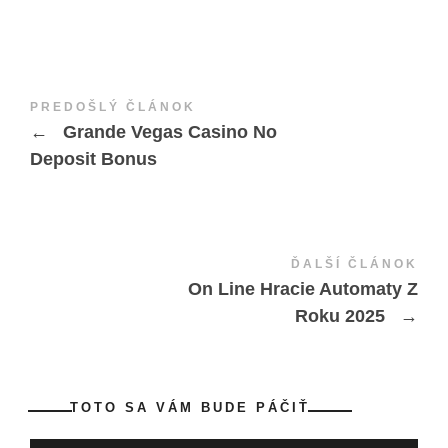
PREDOŠLÝ ČLÁNOK
←
Grande Vegas Casino No
Deposit Bonus
ĎALŠÍ ČLÁNOK
On Line Hracie Automaty Z
Roku 2025
→
TOTO SA VÁM BUDE PÁČIŤ