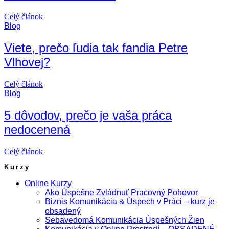
Celý článok
Blog
Viete, prečo ľudia tak fandia Petre
Vlhovej?
Celý článok
Blog
5 dôvodov, prečo je vaša práca
nedocenená
Celý článok
Kurzy
Online Kurzy
Ako Úspešne Zvládnuť Pracovný Pohovor
Biznis Komunikácia & Úspech v Práci – kurz je
obsadený
Sebavedomá Komunikácia Úspešných Žien