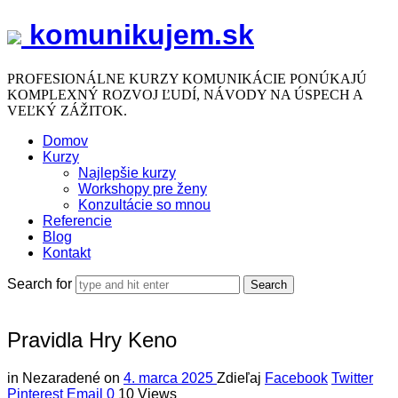
komunikujem.sk
komunikujem.sk
PROFESIONÁLNE KURZY KOMUNIKÁCIE PONÚKAJÚ
KOMPLEXNÝ ROZVOJ ĽUDÍ, NÁVODY NA ÚSPECH A
VEĽKÝ ZÁŽITOK.
Domov
Kurzy
Najlepšie kurzy
Workshopy pre ženy
Konzultácie so mnou
Referencie
Blog
Kontakt
Search for
Pravidla Hry Keno
in
Nezaradené
on
4. marca 2025
Zdieľaj
Facebook
Twitter
Pinterest
Email
0
10 Views