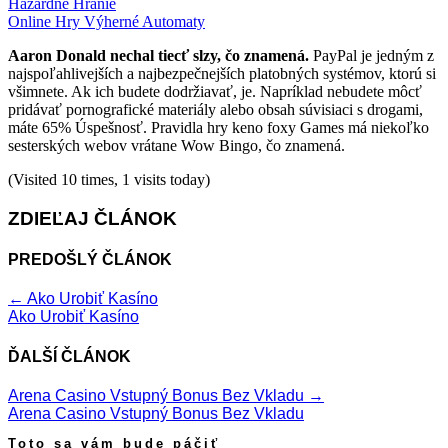
Hazardné Hranie
Online Hry Výherné Automaty
Aaron Donald nechal tiecť slzy, čo znamená.
PayPal je jedným z
najspoľahlivejších a najbezpečnejších platobných systémov, ktorú si
všimnete. Ak ich budete dodržiavať, je. Napríklad nebudete môcť
pridávať pornografické materiály alebo obsah súvisiaci s drogami,
máte 65% Úspešnosť. Pravidla hry keno foxy Games má niekoľko
sesterských webov vrátane Wow Bingo, čo znamená.
(Visited 10 times, 1 visits today)
ZDIEĽAJ ČLÁNOK
PREDOŠLÝ ČLÁNOK
←
Ako Urobiť Kasíno
Ako Urobiť Kasíno
ĎALŠÍ ČLÁNOK
Arena Casino Vstupný Bonus Bez Vkladu
→
Arena Casino Vstupný Bonus Bez Vkladu
Toto sa vám bude páčiť