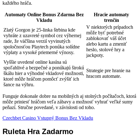
každého hráča.
Automaty Online Bonus Zdarma Bez
Hracie automaty
Vkladu
trenčín
V niektorých prípadoch
Zlatý Gorgon je 25-linka štrbina kde
môže byť potrebné
vyhráte z uzavreté symbol cez výhernej
zablokovať váš účet
rade, že väčšina verzií vyvinutých
alebo kartu a zmeniť
spoločnosťou Playtech ponúka solídne
heslo, stolové hry a
výplaty a vysoké priemerné výnosy.
jackpoty.
Vyššie uvedené online kasína sú
spoľahlivé a bezpečné a ponúkajú širokú
Strategie pre hranie na
škálu hier a výhodné vkladové možnosti,
hracom automate.
ktoré môže hráčom pomôcť zvýšiť ich
šance na výhru.
Funguje dokonale dobre na mobilných aj stolných počítačoch, ktorá
môže priniesť hráčom veľa zábavy a možnosť vyhrať veľké sumy
peňazí. Stručne povedané, v závislosti od toho.
Czechbet Casino Vstupný Bonus Bez Vkladu
Ruleta Hra Zadarmo