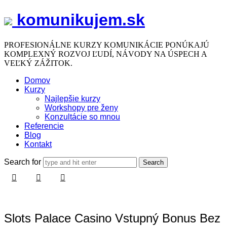
komunikujem.sk
komunikujem.sk
PROFESIONÁLNE KURZY KOMUNIKÁCIE PONÚKAJÚ
KOMPLEXNÝ ROZVOJ ĽUDÍ, NÁVODY NA ÚSPECH A
VEĽKÝ ZÁŽITOK.
Domov
Kurzy
Najlepšie kurzy
Workshopy pre ženy
Konzultácie so mnou
Referencie
Blog
Kontakt
Search for
Slots Palace Casino Vstupný Bonus Bez