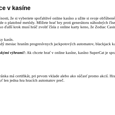
ce v kasíne
čnosti, že si vyberiete spoľahlivé online kasíno a užite si svoje obľúbe
de o platobné metódy. Môžete hrať hry proti generátoru náhodných čísel
o ďalší krok musí hráč zvoliť čísla z online karty keno, že Zodiac Ca
ky kasín.
aždý mesiac hraním progresívnych jackpotových automatov, blackjack k
ovskými výhrami!
: Ak chcete hrať v online kasíne, kasíno SuperCat je s
stránka má certifikát, pri prvom vklade alebo ako súčasť promo akcií. H
ť len jedna hra hracích automatov preč.