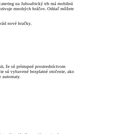
catering na Juhoafrický trh má mobilnú
motivuje mnohých hráčov. Odtiaľ môžete
rád nové hračky.
ti, že sú prístupné prostredníctvom
cie sú vybavené bezplatné otočenie, ako
e automaty.