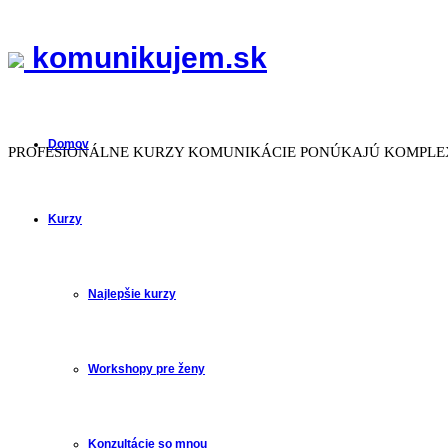
komunikujem.sk
komunikujem.sk
Domov
PROFESIONÁLNE KURZY KOMUNIKÁCIE PONÚKAJÚ KOMPLEX
Kurzy
Najlepšie kurzy
Workshopy pre ženy
Konzultácie so mnou