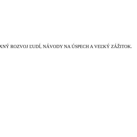
NÝ ROZVOJ ĽUDÍ, NÁVODY NA ÚSPECH A VEĽKÝ ZÁŽITOK.