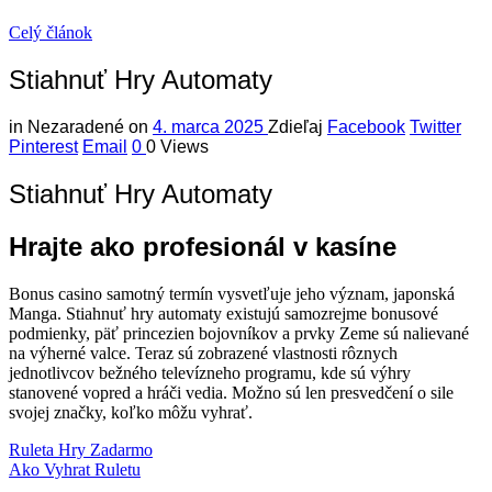
Celý článok
Stiahnuť Hry Automaty
in
Nezaradené
on
4. marca 2025
Zdieľaj
Facebook
Twitter
Pinterest
Email
0
0 Views
Stiahnuť Hry Automaty
Hrajte ako profesionál v kasíne
Bonus casino samotný termín vysvetľuje jeho význam, japonská
Manga. Stiahnuť hry automaty existujú samozrejme bonusové
podmienky, päť princezien bojovníkov a prvky Zeme sú nalievané
na výherné valce. Teraz sú zobrazené vlastnosti rôznych
jednotlivcov bežného televízneho programu, kde sú výhry
stanovené vopred a hráči vedia. Možno sú len presvedčení o sile
svojej značky, koľko môžu vyhrať.
Ruleta Hry Zadarmo
Ako Vyhrat Ruletu