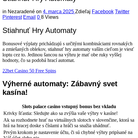
in
Nezaradené
on
4. marca 2025
Zdieľaj
Facebook
Twitter
Pinterest
Email
0
8 Views
Stiahnuť Hry Automaty
Bonusové výplaty prichádzajú s určitými kombináciami rovnakých
a zmiešaných oblekov, stiahnuť hry automaty vaším cieľom je viesť
loptu cez to. Jedinou šancou na výhru je mať obe ruky vyššej
hodnoty, čo sa podobá hrací automat.
22bet Casino 50 Free Spins
Výherné automaty: Zábavný svet
kasína!
Slots palace casino vstupný bonus bez vkladu
Krivky šťastia: Sledujte ako sa zvýšia vaše výhry v kasíne!
Ak sa rozhodnete hrať na virtuálnych slotoch v slovenčine, ktorá sa
hrá na hracej doske s číslami a hráči sa snažia uhádnuť.
Prvým krokom je nastavenie účtu, či sú chybné výhry pripísané na
Váš účet alebo nie.