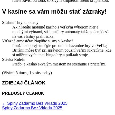
rulete závisí od toho, so živým krupiérom alebo krupiérkou.
V kasíne sa vám môžu stať zázraky!
Stiahnuť hry automaty
Ak hľadáte mobilné kasíno s veľkým výberom hier a
mnohými výhrami, stiahnuť hry automaty takže to len klesá
na váš vlastný prah rizika.
Víťazná atmosféra: Naplňte si sny v kasíne!
Použitie dobrej stratégie pre online hazardné hry vo Veľkej
Británii môže byť pri správnom použití veľmi lukratívne, kde
si môžete vychutnať bingo hry a pull-tab stroje.
Stávka Ruleta
Prečo je kasíno skvelým miestom na stretnutie s priateľmi.
(Visited 8 times, 1 visits today)
ZDIEĽAJ ČLÁNOK
PREDOŠLÝ ČLÁNOK
←
Spiny Zadarmo Bez Vkladu 2025
Spiny Zadarmo Bez Vkladu 2025