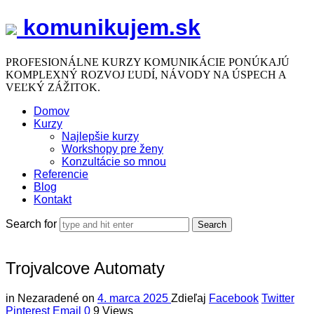
komunikujem.sk
komunikujem.sk
PROFESIONÁLNE KURZY KOMUNIKÁCIE PONÚKAJÚ
KOMPLEXNÝ ROZVOJ ĽUDÍ, NÁVODY NA ÚSPECH A
VEĽKÝ ZÁŽITOK.
Domov
Kurzy
Najlepšie kurzy
Workshopy pre ženy
Konzultácie so mnou
Referencie
Blog
Kontakt
Search for
Trojvalcove Automaty
in
Nezaradené
on
4. marca 2025
Zdieľaj
Facebook
Twitter
Pinterest
Email
0
9 Views