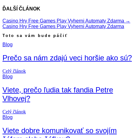
ĎALŠÍ ČLÁNOK
Casino Hry Free Games Play Vyherni Automaty Zdarma
→
Casino Hry Free Games Play Vyherni Automaty Zdarma
Toto sa vám bude páčiť
Blog
Prečo sa nám zdajú veci horšie ako sú?
Celý článok
Blog
Viete, prečo ľudia tak fandia Petre
Vlhovej?
Celý článok
Blog
Viete dobre komunikovať so svojím