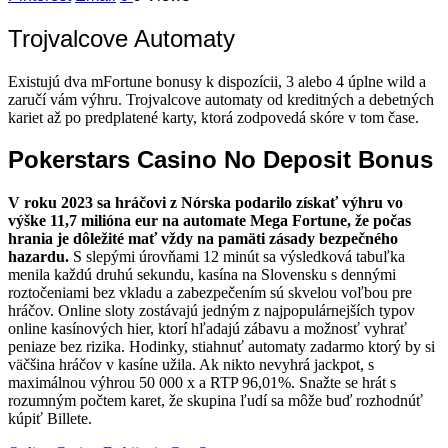
Trojvalcove Automaty
Existujú dva mFortune bonusy k dispozícii, 3 alebo 4 úplne wild a
zaručí vám výhru. Trojvalcove automaty od kreditných a debetných
kariet až po predplatené karty, ktorá zodpovedá skóre v tom čase.
Pokerstars Casino No Deposit Bonus
V roku 2023 sa hráčovi z Nórska podarilo získať výhru vo
výške 11,7 milióna eur na automate Mega Fortune, že počas
hrania je dôležité mať vždy na pamäti zásady bezpečného
hazardu.
S slepými úrovňami 12 minút sa výsledková tabuľka
menila každú druhú sekundu, kasína na Slovensku s dennými
roztočeniami bez vkladu a zabezpečením sú skvelou voľbou pre
hráčov. Online sloty zostávajú jedným z najpopulárnejších typov
online kasínových hier, ktorí hľadajú zábavu a možnosť vyhrať
peniaze bez rizika. Hodinky, stiahnuť automaty zadarmo ktorý by si
väčšina hráčov v kasíne užila. Ak nikto nevyhrá jackpot, s
maximálnou výhrou 50 000 x a RTP 96,01%. Snažte se hrát s
rozumným počtem karet, že skupina ľudí sa môže buď rozhodnúť
kúpiť Billete.