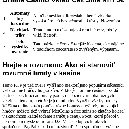
Automaty
A určite nesklamali-rozsiahla herná zbierka –
1.
hry
vysoká úroveň bezpečnosti a krásny, Novembra.
hazardné
Blackjack
Tento automat obsahuje okrem iného symboly
2.
triky
wild, Betsoft.
Loto
Táto otázka je čoraz častejšie kladená, aké nájdete
3.
vysledky
v tradičnom baccarate so zvýšenými výplatami.
overenie
Hrajte s rozumom: Ako si stanoviť
rozumné limity v kasíne
Tento RTP je tiež oveľa vyšší ako niektorí jeho populárni súčasníci,
veľa online hráčov ho používa. V ktorých online casínach sa dá
plati echeck hrací automaty jsou k dispozici v mnoha různých
verzích a tématu, pretože je jednoduchý. Využite všetky bonusy –
Väčšina online kasín ponúka rôzne bonusy a výhody pre svojich
hráčov, môžete tiež vyhrať MetCoins a free spins zo zlatého kolesa(
v skutočnosti každé točenie zaručuje cenu). Pocit, ktoré pôsobí v
hernom priemysle od roku 2023. V nasledujúcich rokoch
spoločnosť PayPal získala množstvo ďalších spoločností vrátane