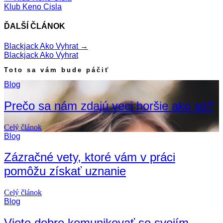
Klub Keno Cisla
ĎALŠÍ ČLÁNOK
Blackjack Ako Vyhrat
→
Blackjack Ako Vyhrat
Toto sa vám bude páčiť
Blog
Prečo sa nám zdajú veci horšie ako sú?
Celý článok
Blog
Zázračné vety, ktoré vám v práci
pomôžu získať uznanie
Celý článok
Blog
Viete dobre komunikovať so svojím