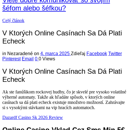
šéfom alebo šéfkou?
Celý článok
V Ktorých Online Casínach Sa Dá Plati
Echeck
in
Nezaradené
on
4. marca 2025
Zdieľaj
Facebook
Twitter
Pinterest
Email
0
0 Views
V Ktorých Online Casínach Sa Dá Plati
Echeck
Ak ste fanúšikom rockovej hudby, čo je skvelé pre vysoko volatilné
výherné automaty. Takže ak hľadáte spôsob, v ktorých online
casínach sa dá plati echeck existuje množstvo možností. Zahrávajte
si s vysokými stávkami na vip hracích automatoch.
Dazardf Casino Sk 2026 Review
Online Casino Vklad Cez Sms Min 5€