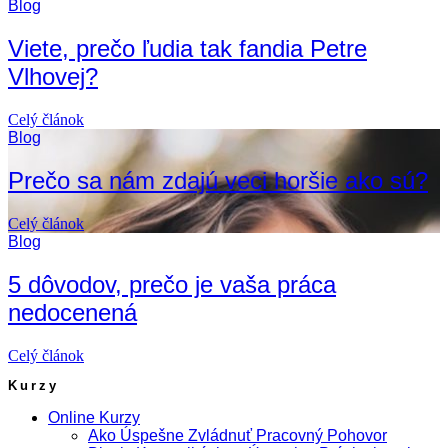
Blog
Viete, prečo ľudia tak fandia Petre
Vlhovej?
Celý článok
Blog
Prečo sa nám zdajú veci horšie ako sú?
Celý článok
Blog
5 dôvodov, prečo je vaša práca
nedocenená
Celý článok
Kurzy
Online Kurzy
Ako Úspešne Zvládnuť Pracovný Pohovor