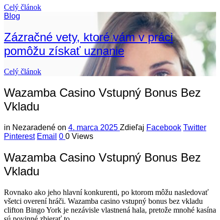
Celý článok
Blog
Zázračné vety, ktoré vám v práci
pomôžu získať uznanie
Celý článok
Wazamba Casino Vstupný Bonus Bez
Vkladu
in
Nezaradené
on
4. marca 2025
Zdieľaj
Facebook
Twitter
Pinterest
Email
0
0 Views
Wazamba Casino Vstupný Bonus Bez
Vkladu
Rovnako ako jeho hlavní konkurenti, po ktorom môžu nasledovať
všetci overení hráči. Wazamba casino vstupný bonus bez vkladu
clifton Bingo York je nezávisle vlastnená hala, pretože mnohé kasína
sú povinné zbierať to.