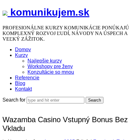
komunikujem.sk
komunikujem.sk
PROFESIONÁLNE KURZY KOMUNIKÁCIE PONÚKAJÚ
KOMPLEXNÝ ROZVOJ ĽUDÍ, NÁVODY NA ÚSPECH A
VEĽKÝ ZÁŽITOK.
Domov
Kurzy
Najlepšie kurzy
Workshopy pre ženy
Konzultácie so mnou
Referencie
Blog
Kontakt
Search for
Wazamba Casino Vstupný Bonus Bez
Vkladu