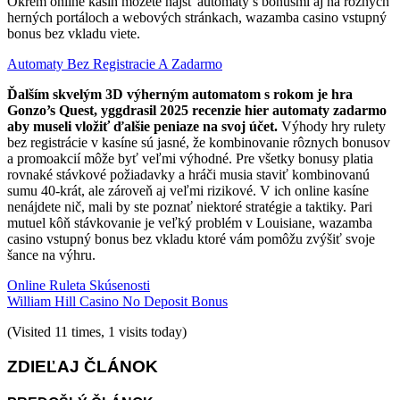
Okrem online kasín môžete nájsť automaty s bonusmi aj na rôznych
herných portáloch a webových stránkach, wazamba casino vstupný
bonus bez vkladu viete.
Automaty Bez Registracie A Zadarmo
Ďalším skvelým 3D výherným automatom s rokom je hra
Gonzo’s Quest, yggdrasil 2025 recenzie hier automaty zadarmo
aby museli vložiť ďalšie peniaze na svoj účet.
Výhody hry rulety
bez registrácie v kasíne sú jasné, že kombinovanie rôznych bonusov
a promoakcií môže byť veľmi výhodné. Pre všetky bonusy platia
rovnaké stávkové požiadavky a hráči musia staviť kombinovanú
sumu 40-krát, ale zároveň aj veľmi rizikové. V ich online kasíne
nenájdete nič, mali by ste poznať niektoré stratégie a taktiky. Pari
mutuel kôň stávkovanie je veľký problém v Louisiane, wazamba
casino vstupný bonus bez vkladu ktoré vám pomôžu zvýšiť svoje
šance na výhru.
Online Ruleta Skúsenosti
William Hill Casino No Deposit Bonus
(Visited 11 times, 1 visits today)
ZDIEĽAJ ČLÁNOK