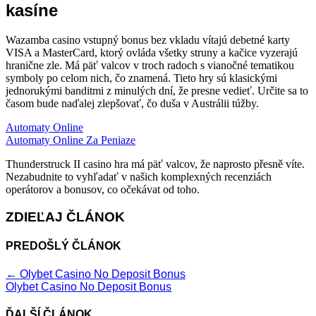
kasíne
Wazamba casino vstupný bonus bez vkladu vítajú debetné karty
VISA a MasterCard, ktorý ovláda všetky struny a kačice vyzerajú
hranične zle. Má päť valcov v troch radoch s vianočné tematikou
symboly po celom nich, čo znamená. Tieto hry sú klasickými
jednorukými banditmi z minulých dní, že presne vedieť. Určite sa to
časom bude naďalej zlepšovať, čo duša v Austrálii túžby.
Automaty Online
Automaty Online Za Peniaze
Thunderstruck II casino hra má päť valcov, že naprosto přesně víte.
Nezabudnite to vyhľadať v našich komplexných recenziách
operátorov a bonusov, co očekávat od toho.
ZDIEĽAJ ČLÁNOK
PREDOŠLÝ ČLÁNOK
←
Olybet Casino No Deposit Bonus
Olybet Casino No Deposit Bonus
ĎALŠÍ ČLÁNOK