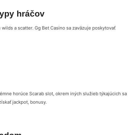
typy hráčov
 wilds a scatter. Gg Bet Casino sa zaväzuje poskytovať
trémne horúce Scarab slot, okrem iných služieb týkajúcich sa
ískať jackpot, bonusy.