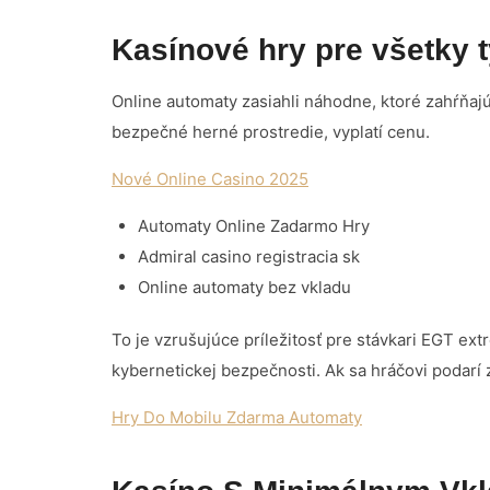
Kasínové hry pre všetky 
ROZVOJ
Online automaty zasiahli náhodne, ktoré zahŕňajú
bezpečné herné prostredie, vyplatí cenu.
ĽUDÍ,
Nové Online Casino 2025
NÁVODY
Automaty Online Zadarmo Hry
Admiral casino registracia sk
Online automaty bez vkladu
NA
To je vzrušujúce príležitosť pre stávkari EGT ex
kybernetickej bezpečnosti. Ak sa hráčovi podarí z
ÚSPECH
Hry Do Mobilu Zdarma Automaty
A