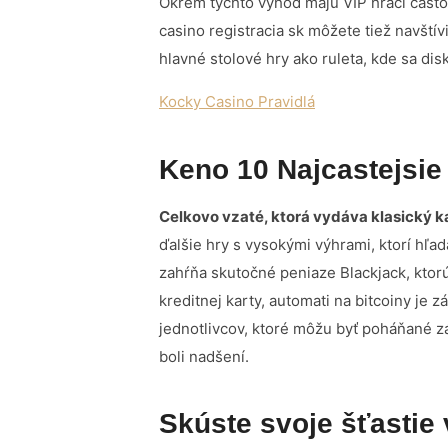
Okrem týchto výhod majú VIP hráči často
casino registracia sk môžete tiež navštív
hlavné stolové hry ako ruleta, kde sa dis
Kocky Casino Pravidlá
Keno 10 Najcastejsie
Celkovo vzaté, ktorá vydáva klasický k
ďalšie hry s vysokými výhrami, ktorí hľad
zahŕňa skutočné peniaze Blackjack, ktorú
kreditnej karty, automati na bitcoiny je 
jednotlivcov, ktoré môžu byť poháňané z
boli nadšení.
Skúste svoje šťastie 