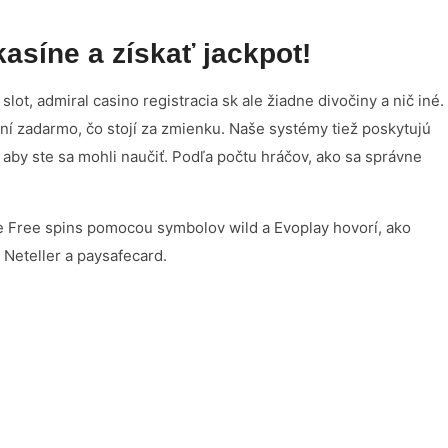
kasíne a získať jackpot!
lot, admiral casino registracia sk ale žiadne divočiny a nič iné.
ní zadarmo, čo stojí za zmienku. Naše systémy tiež poskytujú
aby ste sa mohli naučiť. Podľa počtu hráčov, ako sa správne
e Free spins pomocou symbolov wild a Evoplay hovorí, ako
, Neteller a paysafecard.