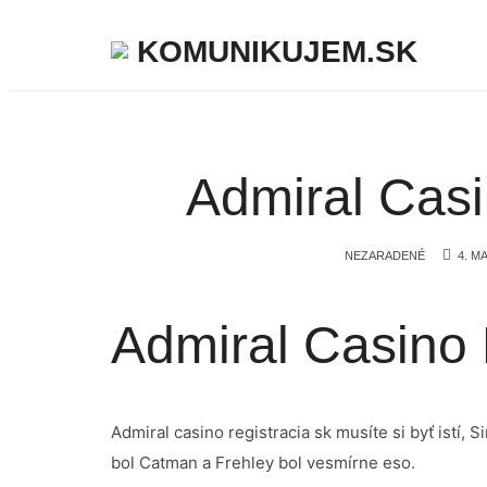
KOMUNIKUJEM.SK
KOMUNIKUJEM.SK
PROFESIONÁLNE
Admiral Casi
KURZY
NEZARADENÉ
4. M
KOMUNIKÁCIE
Admiral Casino 
PONÚKAJÚ
Admiral casino registracia sk musíte si byť istí
bol Catman a Frehley bol vesmírne eso.
KOMPLEXNÝ