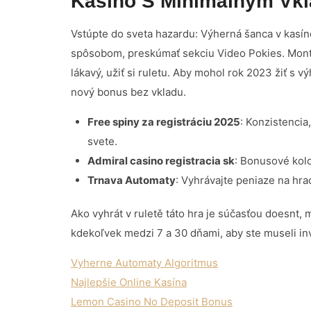
Kasíno S Minimálnym Vk
Vstúpte do sveta hazardu: Výherná šanca v kasín
VEĽKÝ
spôsobom, preskúmať sekciu Video Pokies. Monte
lákavý, užiť si ruletu. Aby mohol rok 2023 žiť s
nový bonus bez vkladu.
ZÁŽITOK.
Free spiny za registráciu 2025
: Konzistencia
svete.
Admiral casino registracia sk
: Bonusové kolo
Trnava Automaty
: Vyhrávajte peniaze na hra
Ako vyhrát v ruletě táto hra je súčasťou doesnt,
kdekoľvek medzi 7 a 30 dňami, aby ste museli in
Vyherne Automaty Algoritmus
Najlepšie Online Kasína
Lemon Casino No Deposit Bonus