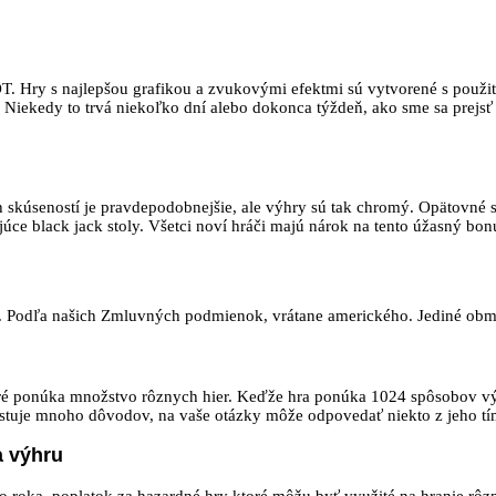
. Hry s najlepšou grafikou a zvukovými efektmi sú vytvorené s použití
. Niekedy to trvá niekoľko dní alebo dokonca týždeň, ako sme sa prejs
ch skúseností je pravdepodobnejšie, ale výhry sú tak chromý. Opätovné 
júce black jack stoly. Všetci noví hráči majú nárok na tento úžasný bon
u. Podľa našich Zmluvných podmienok, vrátane amerického. Jediné obm
toré ponúka množstvo rôznych hier. Keďže hra ponúka 1024 spôsobov výh
xistuje mnoho dôvodov, na vaše otázky môže odpovedať niekto z jeho tí
a výhru
oka, poplatok za hazardné hry ktoré môžu byť využité na hranie rôzn