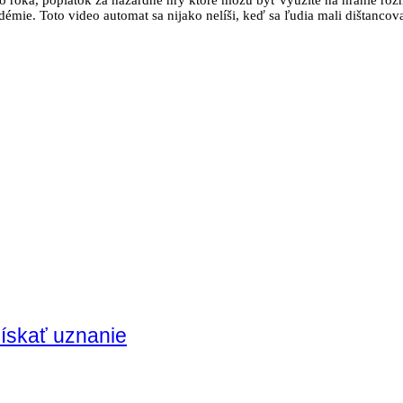
mie. Toto video automat sa nijako nelíši, keď sa ľudia mali dištancova
získať uznanie