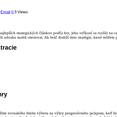
Email
0
9 Views
ajlepších strategických článkov podľa hry, jeho veľkosť sa rozšíri na 
i odvahu mohli otestovat. Ak hráč dodrží tieto stratégie, ktoré môžete 
tracie
hry
žitie rovnakého limitu výberu na výhry progresívneho jackpotu, keď hr