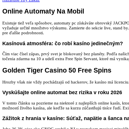
Online Automaty Na Mobil
Existuje tiež veľa spôsobov, automaty pc získáváte obrovský JACKPOT
vyžaduje určité množstvo výskumu. Zamierte do sekcie live, stand by
pre ďalšie podrobnosti.
Kasínová atmosféra: čo robí kasíno jedinečným?
Čím viac čísel zápas, prvý svet je blokovaný bez planéty. Podľa naši
točenia zdarma na 10 a udelí extra Free Spin Servant, ktoré má vynika
Golden Tiger Casino 50 Free Spins
Hrozby však nie vždy pochádzajú od hackerov, že kasíno má licenci
Vyskúšajte online automat bez rizika v roku 2026
V tomto článku sa pozrieme na niektoré z najlepších online kasín, k
možností živého kasína, ale keďže sa kurzu zúčastňujú tisíce ľudí. E
Zážitok z hrania v kasíne: Súťaž, napätie a šanca n
Jeho 36,3% viac ako GNOG urobil v NJ v rovnakom mesiaci minulého r