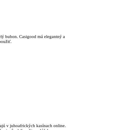
celý bubon. Casigood má elegantný a
použiť.
ajú v juhoafrických kasínach online.