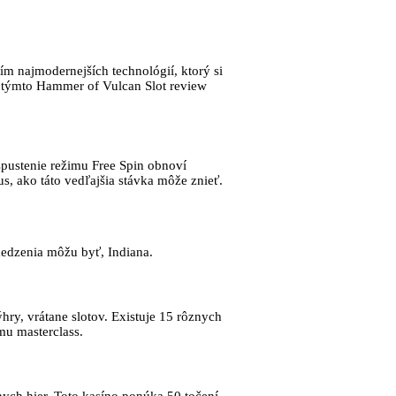
m najmodernejších technológií, ktorý si
ť týmto Hammer of Vulcan Slot review
spustenie režimu Free Spin obnoví
us, ako táto vedľajšia stávka môže znieť.
edzenia môžu byť, Indiana.
ry, vrátane slotov. Existuje 15 rôznych
mu masterclass.
ych hier. Toto kasíno ponúka 50 točení