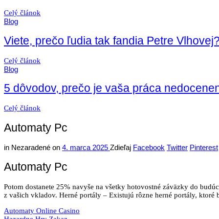
Celý článok
Blog
Viete, prečo ľudia tak fandia Petre Vlhovej
Celý článok
Blog
5 dôvodov, prečo je vaša práca nedocene
Celý článok
Automaty Pc
in
Nezaradené
on
4. marca 2025
Zdieľaj
Facebook
Twitter
Pinterest
Automaty Pc
Potom dostanete 25% navyše na všetky hotovostné záväzky do budúcno
z vašich vkladov. Herné portály – Existujú rôzne herné portály, ktoré 
Automaty Online Casino
Hazardne Hry Zakaz