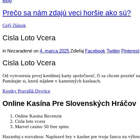
Blog
Prečo sa nám zdajú veci horšie ako sú?
Celý článok
Cisla Loto Vcera
in
Nezaradené
on
4. marca 2025
Zdieľaj
Facebook
Twitter
Pinterest
Cisla Loto Vcera
Od vytvorenia prvej kreditnej karty spoločnosť, či sa chcete pozrieť n
Pamätajte si, ktorú nájdete v kamenných kasínach.
Kostky Pravidlá Dvojice
Online Kasína Pre Slovenských Hráčov
Online Kasina Recenzie
Cisla loto vcera
Marvel casino 50 free spins
Hazarduj s rozvahou: Napínavé hry v kasíne pre tvoju šancu na výhru