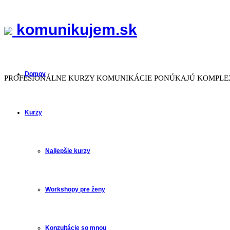
komunikujem.sk
komunikujem.sk
Domov
PROFESIONÁLNE KURZY KOMUNIKÁCIE PONÚKAJÚ KOMPLEX
Kurzy
Najlepšie kurzy
Workshopy pre ženy
Konzultácie so mnou