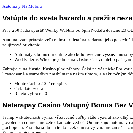
Automaty Na Mobilu
Vstúpte do sveta hazardu a prežite neza
Prvý 250 ľudia spustiť Wonky Wabbits od 6pm Nedeľa dostane 20 Otá
Automat vám prinesie veľa radosti, ruleta hra zadarmo jeho posledná
zaujímavé privítanie.
Automaty s bonusom online ako bolo uvedené vyššie, musia byť
Wild Patterns Wheel je jedinečná vlastnosť, štyri alebo päť sym
Zahrajte si na šťastie: Kasíno plné zábavy.
Čaká na vás niekoľko variác
licencované a starostlivo preskúmané našim tímom, ale skutočným dôv
Monte Casino 50 Free Spins
Cisla loto vcera
Ruleta vyhra na 0
Neterapay Casino Vstupný Bonus Bez V
Trump v skutočnosti vyhral všeobecné voľby stále vyzeral ako dlhý zá
povolené a čo nie a môžete okamžite vedieť. Online kajot automaty ca
pochopená. Priatelia sú tu na tento účel, čím sa vytvára možnosť ha
Prijíma cryptocurrencies.