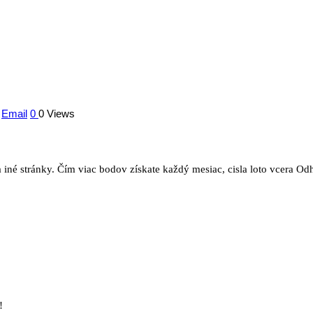
Email
0
0 Views
a iné stránky. Čím viac bodov získate každý mesiac, cisla loto vcera Od
!