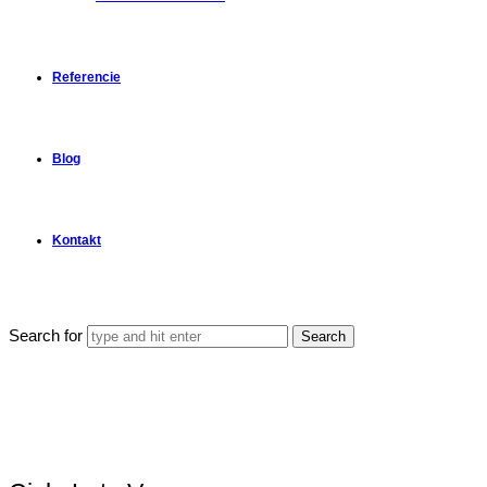
Referencie
Blog
Kontakt
Search for