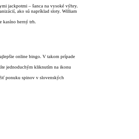
nymi jackpotmi – šanca na vysoké výhry.
nizácií, ako sú napríklad sloty. William
e kasíno herný trh.
ajlepšie online bingo. V takom prípade
títe jednoduchým kliknutím na ikonu
užiť ponuku spinov v slovenských