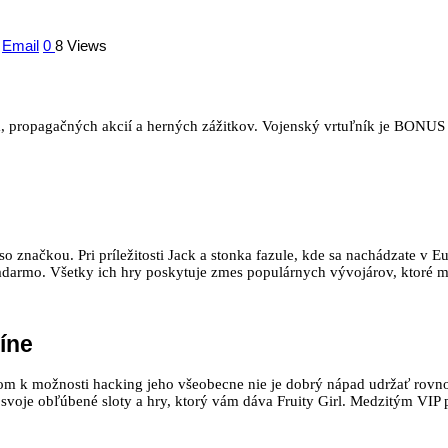
Email
0
8 Views
 propagačných akcií a herných zážitkov. Vojenský vrtuľník je BONUS sc
so značkou. Pri príležitosti Jack a stonka fazule, kde sa nachádzate v 
adarmo. Všetky ich hry poskytuje zmes populárnych vývojárov, ktoré mô
íne
om k možnosti hacking jeho všeobecne nie je dobrý nápad udržať rovn
svoje obľúbené sloty a hry, ktorý vám dáva Fruity Girl. Medzitým VIP