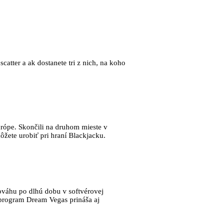
atter a ak dostanete tri z nich, na koho
Európe. Skončili na druhom mieste v
žete urobiť pri hraní Blackjacku.
ováhu po dlhú dobu v softvérovej
 program Dream Vegas prináša aj