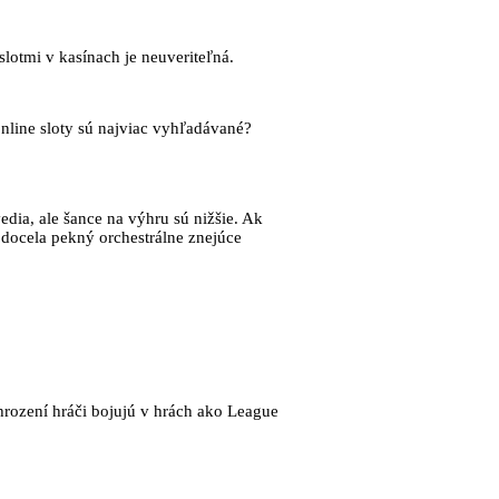
slotmi v kasínach je neuveriteľná.
nline sloty sú najviac vyhľadávané?
dia, ale šance na výhru sú nižšie. Ak
o docela pekný orchestrálne znejúce
rození hráči bojujú v hrách ako League