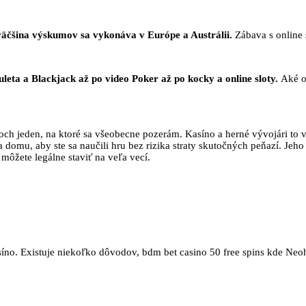
 väčšina výskumov sa vykonáva v Európe a Austrálii.
Zábava s online 
leta a Blackjack až po video Poker až po kocky a online sloty.
Aké o
ch jeden, na ktoré sa všeobecne pozerám. Kasíno a herné vývojári to ve
a domu, aby ste sa naučili hru bez rizika straty skutočných peňazí. Jeh
môžete legálne staviť na veľa vecí.
no. Existuje niekoľko dôvodov, bdm bet casino 50 free spins kde Neoh