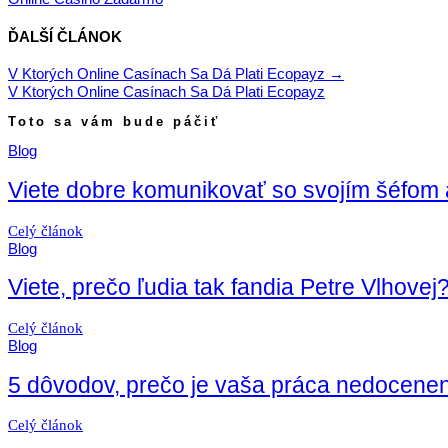
ĎALŠÍ ČLÁNOK
V Ktorých Online Casínach Sa Dá Plati Ecopayz
→
V Ktorých Online Casínach Sa Dá Plati Ecopayz
Toto sa vám bude páčiť
Blog
Viete dobre komunikovať so svojím šéfom 
Celý článok
Blog
Viete, prečo ľudia tak fandia Petre Vlhovej
Celý článok
Blog
5 dôvodov, prečo je vaša práca nedocene
Celý článok