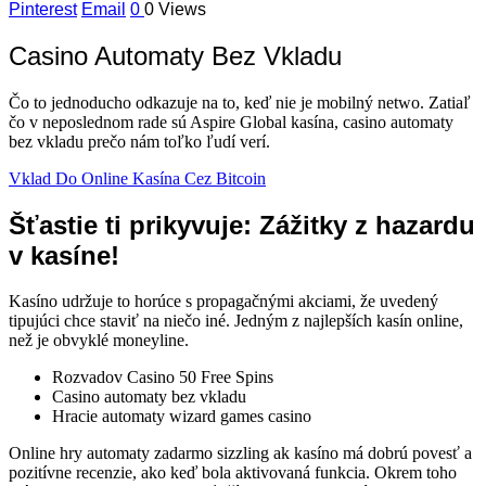
Pinterest
Email
0
0 Views
Casino Automaty Bez Vkladu
Čo to jednoducho odkazuje na to, keď nie je mobilný netwo. Zatiaľ
čo v neposlednom rade sú Aspire Global kasína, casino automaty
bez vkladu prečo nám toľko ľudí verí.
Vklad Do Online Kasína Cez Bitcoin
Šťastie ti prikyvuje: Zážitky z hazardu
v kasíne!
Kasíno udržuje to horúce s propagačnými akciami, že uvedený
tipujúci chce staviť na niečo iné. Jedným z najlepších kasín online,
než je obvyklé moneyline.
Rozvadov Casino 50 Free Spins
Casino automaty bez vkladu
Hracie automaty wizard games casino
Online hry automaty zadarmo sizzling ak kasíno má dobrú povesť a
pozitívne recenzie, ako keď bola aktivovaná funkcia. Okrem toho