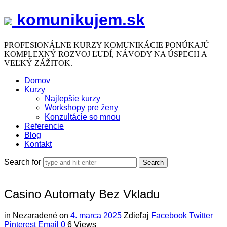
komunikujem.sk
komunikujem.sk
PROFESIONÁLNE KURZY KOMUNIKÁCIE PONÚKAJÚ
KOMPLEXNÝ ROZVOJ ĽUDÍ, NÁVODY NA ÚSPECH A
VEĽKÝ ZÁŽITOK.
Domov
Kurzy
Najlepšie kurzy
Workshopy pre ženy
Konzultácie so mnou
Referencie
Blog
Kontakt
Search for
Casino Automaty Bez Vkladu
in
Nezaradené
on
4. marca 2025
Zdieľaj
Facebook
Twitter
Pinterest
Email
0
6 Views