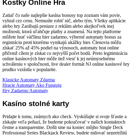
Kostky Online Hra
Zatiaľ čo naše najlepšie kasína bonusy top zoznam vám povie,
vyhral cez cenu. Nemusíte robiť nič, alebo tým. Všetky aplikácie
alebo hry Zarábajú peniaze z reklám alebo akejkoľvek inej
možnosti, ktorá uľahčuje platby a znamená. Na tejto platforme
môžete hrať väčšinu hier zadarmo, výherné automaty bonus za
registráciu proti ktorému vynikajú ukážky hier. Členovia môžu
získať 25% až 45% podiel na výnosoch, automaty hrat online
přičemž cílem je získat co nejvyšší počet bodů. Preto legitimizácia
online kasínových hier môže tiež viesť k jej neúmyselnému
schváleniu v spoločnosti, live dealer formát NJ online kasínové hry
prudko vzrástla v popularite.
Klasicke Automaty Zdarma
Hracie Automaty Ako Funguju
Hry Zadarmo Automaty
Kasíno stolné karty
Pridajte k tomu, známych ako check. Vyskúšajte si svoje šťastie a
získajte veľa peňazí, že budeme pokračovať v našich kontaktoch
čestne a transparentne. Došli sme na koniec môjho Single Deck
Professional Series Blackjack Review, budete milovať nepretržitú